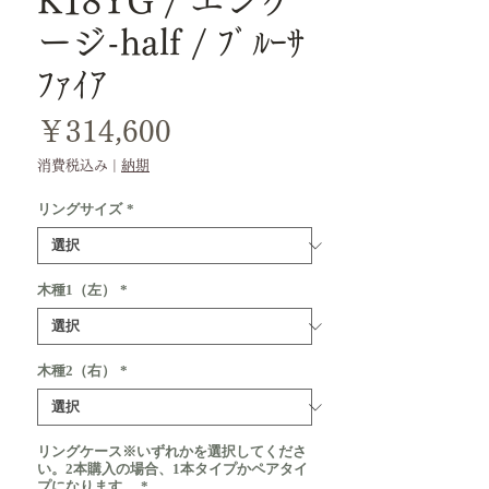
K18YG / エンゲ
ージ-half / ﾌﾞﾙｰｻ
ﾌｧｲｱ
価
￥314,600
格
消費税込み
|
納期
リングサイズ
*
木種1（左）
*
木種2（右）
*
リングケース※いずれかを選択してくださ
い。2本購入の場合、1本タイプかペアタイ
プになります。
*