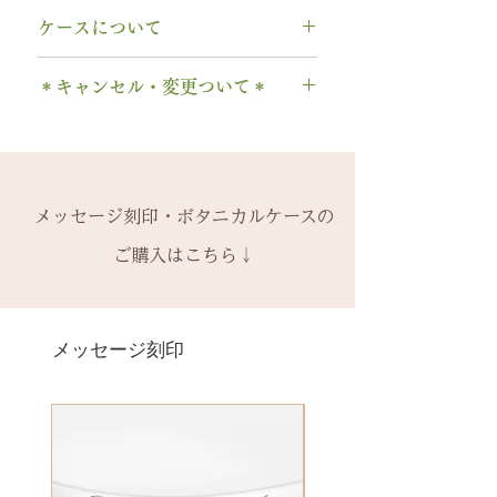
A～Z 英字 大文字のみ（※小文
サイズ交換をご希望の場合、
1回の
木部、コーティング修理について
リング幅：3.0mm
字は不可です）
ケースについて
み無料で新品交換
いたします。
木部、コーティング修理をご希望
納期： 6〜7週間
0～9 数字
2回目以降のサイズ交換は、
（その
の場合、
1回のみ無料
で承ります。
1本タイプ、2本 / ペアタイプ、有
. ドット
時点の販売価格の）50%の価格で
＊キャンセル・変更ついて＊
2回目以降は有料になります。
料の装飾ケースのいずれかを選択
石サイズ： 直径4.0mm程度
・ 中黒
の新品交換
となります。
木部の修理は、基本的に木部の張
できます。
石の形 ：ラウンド
ご注文後のキャンセル、デザイン
& ※ ＆の前後スペースが入ります
※誕生石ルースはそのまま使い、
り替え対応になります。
有料装飾ケースには、無料の装飾
や仕様の変更はできません。
to (小文字のみ）※ toの前後スペ
枠だけ新しくお取り替えいたしま
※天然の木を使用しているため、
なしケース代は含まれていませ
当社基準のルースをご用意いたし
ご購入内容をお確かめの上、手続
ースが入ります
す。
初回製作時の色味や木目と同じイ
ん。ご希望の場合、有料装飾ケー
ます。
きをお願いいたします。​
− ハイフン
メッセージ刻印・ボタニカルケースの
天然の木を使用しているため、初
メージにはならないことがござい
ス購入時に選択・ご購入くださ
宝石の鑑別書はついておりませ
一つ一つ、ご注文をいただいてか
スペース
回製作時の色味や木目と同じイメ
ます。
ご購入はこちら↓
い。
ん。
ら手作りをしている一点物になり
ージにはならないことがございま
予めご了承ください。
鑑別書つき、グレードにご要望が
ます。
＊＊＊＊＊
す。
2本同時にご注文の場合、2本並べ
ある場合、お問い合わせくださ
サイズ変更ができない旨や、素材
有料メッセージ刻印は、オプショ
新規で製作をするため、通常納期
【価格レベル】全て1点の価格で
て1ケースにお納めします。
い。
の性質上の取り扱いの注意点をよ
ンページからご購入ください。
メッセージ刻印
がかかります。6〜7週間
す。
1本ずつ、それぞれのケースでご希
別途、見積もりをご連絡させてい
くお読みいただき、ご理解のもと
有料メッセージ刻印オプションペ
予めご了承の上、ご注文くださ
レベルA : 木材張り替え+コーティ
望の場合は、1本タイプのケースを
ただきます。
ご注文くださいませ。
ージへ
い。
ング修理 ￥12,100（税込）
ご選択ください。
発送時に主要な検品を行い、万全
レベルB : 木材張り替え+コーティ
※2本購入の場合、1本タイプ×2
にお送りいたします。​
絵文字、筆記体30文字、ゴシック
ング修理、貴金属部分の傷取り
点、もしくはペアタイプ1点のいず
誤納品以外での、お客様のご都合
体30文字、日本語（ひらがな、漢
（磨き直し） ￥15,950（税込）
れかになります。