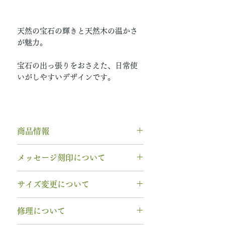
天然の宝石の輝きと天然木の温かさ
が魅力。
宝石の出っ張りをおさえた、日常使
いがしやすいデザインです。
商品情報
デザイン：年輪エンゲージ 誕生石
メッセージ刻印について
ベターハーフ ※2種類の木をハー
フ＆ハーフ
無料【彫刻機 刻印】
サイズ変更について
素材： K18YG（イエローゴール
フォント：ブロック体
ド）
文字数：15文字以内
指輪の構造上、
サイズ直しができ
木種： 全木種から選択可能
修理について
以下の組み合わせが可能です。
ません
。
石種： 11月 ブルーサファイア