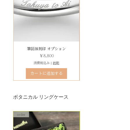
による返品・交換・返金はお受け
字など）、自筆刻印（手書きの文
レベルC : レベルA B ＋変形修
いたしておりませんので、予めご
字を刻めます）等、刻印の種類が
理 ￥18,700（税込）
装飾をした『ボタニカルケース』
了承ください。
豊富です！
レベルD：その他 要見積もり
は、
※変形の状態によっては、お修理
その他 有料装飾ケースを選択いた
ができず再製作になる場合がござ
だき、下記のオプションページよ
います。
りお求めください。
石動き、石留め直し修理について
有料デコレーションケースを選ぶ
筆記体刻印 オプション
ゴシック体刻印 オプシ
状態確認後、別途見積もりとなり
価格
￥8,800
ます。参考例：￥5,500（税込）〜
消費税込み
|
納期
石留め直し修理は、外れた宝石が
カートに追加する
お手元にある前提でのお見積もり
となります。
ボタニカル リングケース
order
order