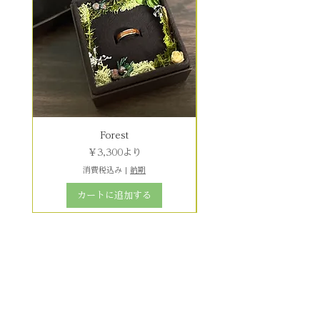
Forest
セール価格
￥3,300
より
消費税込み
|
納期
カートに追加する