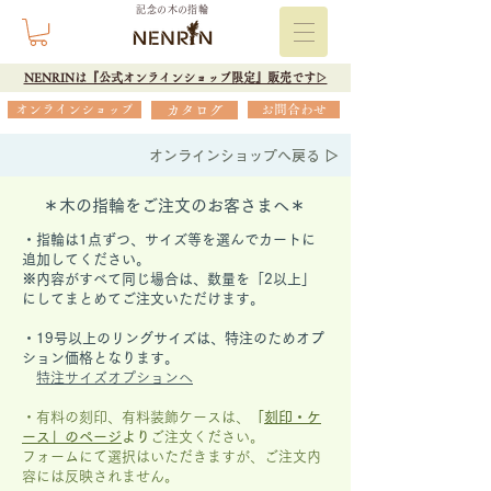
記念の木の指輪
NENRINは『公式オンラインショップ限定』販売です▷
オンラインショップ
カタログ
お問合わせ
オンラインショップへ戻る ▷
＊木の指輪をご注文のお客さまへ＊
・指輪は1点ずつ、サイズ等を選んでカートに
追加してください。
※内容がすべて同じ場合は、数量を「2以上」
にしてまとめてご注文いただけます。
​・19号以上のリングサイズは、特注のためオプ
ション価格となります。
特注サイズオプションへ
・有料の刻印、有料装飾ケースは、
「
刻印・ケ
ース」の
ページ
より
ご注文ください。
フォームにて選択はいただきますが、
ご注文内
容には反映されません。