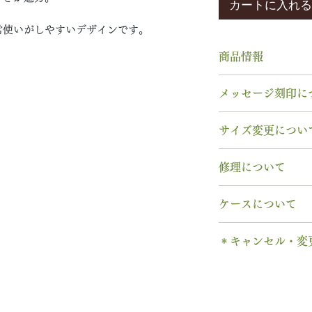
カートに入れる
常使いがしやすいデザインです。
商品情報
デザイン：年輪エ
メッセージ刻印に
※2種類の木をハ
素材： K18YG
無料【彫刻機 刻
サイズ変更につい
木種： 全木種か
フォント：ブロッ
石種： 1月 ロ
文字数：15文字以
指輪の構造上、
サ
リング幅：3.0mm
修理について
以下の組み合わせ
サイズ交換をご希
納期： 6〜7週間
A～Z 英字 大
交換
いたします。
木部、コーティン
0～9 数字
ケースについて
2回目以降のサイ
木部、コーティン
石サイズ： 直径4.
. ドット
格の）50%の価
み無料
で承ります
1本タイプ、2本 
石の形 ：ラウン
・ 中黒
※誕生石ルースは
＊キャンセル・変
す。
のいずれかを選択
& ※ ＆の前後ス
取り替えいたしま
木部の修理は、基
有料装飾ケースに
当社基準のルース
ご注文後のキャン
to (小文字のみ
天然の木を使用し
ります。
含まれていません
宝石の鑑別書はつ
できません。
− ハイフン
や木目と同じイメ
※天然の木を使用
ス購入時に選択・
鑑別書つき、グレ
ご購入内容をお確
スペース
ます。
味や木目と同じイ