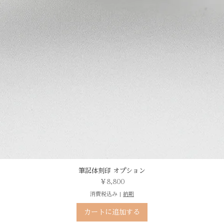
筆記体刻印 オプション
価格
￥8,800
消費税込み
|
納期
カートに追加する