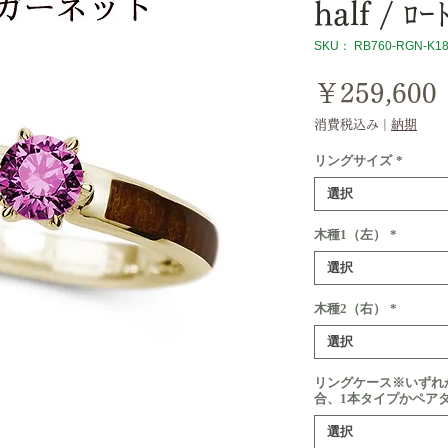
half / ﾛｰ
SKU： RB760-RGN-K1
￥259,600
消費税込み
|
納期
リングサイズ
*
選択
木種1（左）
*
選択
木種2（右）
*
選択
リングケース※いずれ
合、1本タイプかペア
選択