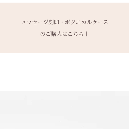
い合わせください
します。​
新規で製作をする
います。
2本同時にご注文
別途、見積もりを
一つ一つ、ご注文
＊＊＊＊＊
6〜7週間
予めご了承くださ
納めします。
いる一点物になり
有料メッセージ刻
予めご了承の上、
メッセージ刻印・ボタニカルケース
1本ずつ、それぞ
サイズ変更ができ
購入ください。
【価格レベル】全
本タイプのケース
扱いの注意点をよ
有料メッセージ刻
のご購入はこちら↓
レベルA : 木材
※2本購入の場合、
と ご注文くださ
￥12,100（税込）
アタイプ1点のい
発送時に主要な検
絵文字、筆記体30
レベルB : 木材
ます。​
本語（ひらがな、
金属部分の傷取り（
装飾をした『ボタ
誤納品以外での、
の文字を刻めます
込）
その他 有料装飾
換・返金はお受け
レベルC : レベルA
オプションページ
ご了承ください。
込）
有料デコレーショ
レベルD：その他
※変形の状態によ
になる場合がござ
石動き、石留め直
状態確認後、別途
￥5,500（税込）
石留め直し修理は