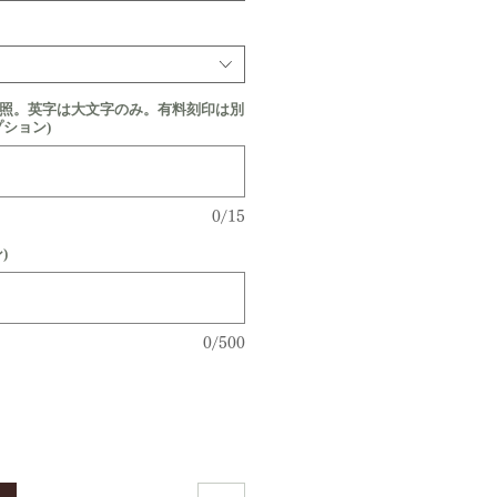
参照。英字は大文字のみ。有料刻印は別
プション)
0/15
)
0/500