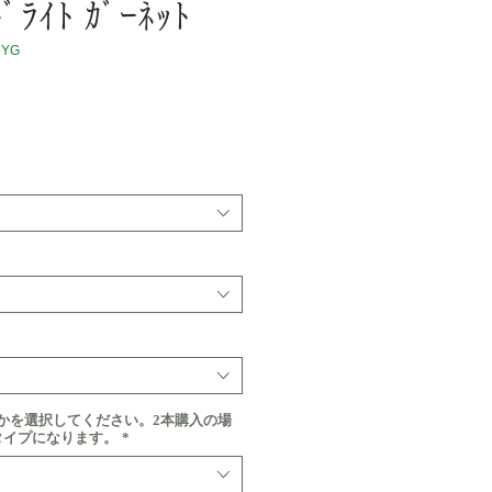
ﾄﾞﾗｲﾄ ｶﾞｰﾈｯﾄ
8YG
価
格
かを選択してください。2本購入の場
タイプになります。
*