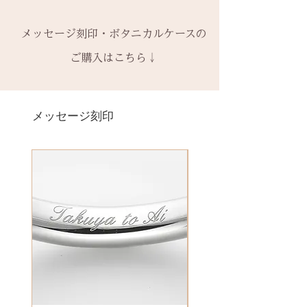
枠だけ新しくお取り替えいたしま
※天然の木を使用しているため、
なしケース代は含まれていませ
宝石の鑑別書はついておりませ
ご購入内容をお確かめの上、手続
ースが入ります
す。
初回製作時の色味や木目と同じイ
ん。ご希望の場合、有料装飾ケー
ん。
きをお願いいたします。​
− ハイフン
メッセージ刻印・ボタニカルケースの
天然の木を使用しているため、初
メージにはならないことがござい
ス購入時に選択・ご購入くださ
鑑別書つき、グレードにご要望が
一つ一つ、ご注文をいただいてか
スペース
回製作時の色味や木目と同じイメ
ます。
ご購入はこちら↓
い。
ある場合、お問い合わせくださ
ら手作りをしている一点物になり
ージにはならないことがございま
予めご了承ください。
い。
ます。
＊＊＊＊＊
す。
2本同時にご注文の場合、2本並べ
別途、見積もりをご連絡させてい
サイズ変更ができない旨や、素材
有料メッセージ刻印は、オプショ
新規で製作をするため、通常納期
【価格レベル】全て1点の価格で
て1ケースにお納めします。
ただきます。
の性質上の取り扱いの注意点をよ
ンページからご購入ください。
メッセージ刻印
がかかります。6〜7週間
す。
1本ずつ、それぞれのケースでご希
くお読みいただき、ご理解のもと
有料メッセージ刻印オプションペ
予めご了承の上、ご注文くださ
レベルA : 木材張り替え+コーティ
望の場合は、1本タイプのケースを
ご注文くださいませ。
ージへ
い。
ング修理 ￥12,100（税込）
ご選択ください。
発送時に主要な検品を行い、万全
レベルB : 木材張り替え+コーティ
※2本購入の場合、1本タイプ×2
にお送りいたします。​
絵文字、筆記体30文字、ゴシック
ング修理、貴金属部分の傷取り
点、もしくはペアタイプ1点のいず
誤納品以外での、お客様のご都合
体30文字、日本語（ひらがな、漢
（磨き直し） ￥15,950（税込）
れかになります。
による返品・交換・返金はお受け
字など）、自筆刻印（手書きの文
レベルC : レベルA B ＋変形修
いたしておりませんので、予めご
字を刻めます）等、刻印の種類が
理 ￥18,700（税込）
装飾をした『ボタニカルケース』
了承ください。
豊富です！
レベルD：その他 要見積もり
は、
※変形の状態によっては、お修理
その他 有料装飾ケースを選択いた
ができず再製作になる場合がござ
だき、下記のオプションページよ
います。
りお求めください。