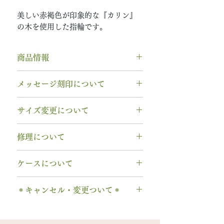
美しい赤褐色が印象的な『カリン』
の木を使用した指輪です。
商品情報
素材： K18YG（イエローゴール
メッセージ刻印について
ド）
木種： カリン
無料【彫刻機 刻印】
サイズ変更について
石種： 9月 ピンクサファイア
フォント：ブロック体
リング幅：3.0mm
文字数：15文字以内
指輪の構造上、
サイズ直しができ
納期： 6〜7週間
修理について
以下の組み合わせが可能です。
ません
。
A～Z 英字 大文字のみ（※小文
サイズ交換をご希望の場合、
1回の
木部、コーティング修理について
石サイズ：0.1ct程度 / 直径3.0mm
字は不可です）
ケースについて
み無料で新品交換
いたします。
木部、コーティング修理をご希望
程度
0～9 数字
2回目以降のサイズ交換は、
（その
の場合、
1回のみ無料
で承ります。
1本タイプ、2本 / ペアタイプ、有
石の形 ：ラウンド
. ドット
時点の販売価格の）50%の価格で
＊キャンセル・変更ついて＊
2回目以降は有料になります。
料の装飾ケースのいずれかを選択
・ 中黒
の新品交換
となります。
木部の修理は、基本的に木部の張
できます。
当社基準のルースをご用意いたし
ご注文後のキャンセル、デザイン
& ※ ＆の前後スペースが入ります
※誕生石ルースはそのまま使い、
り替え対応になります。
有料装飾ケースには、無料の装飾
ます。
や仕様の変更はできません。
to (小文字のみ）※ toの前後スペ