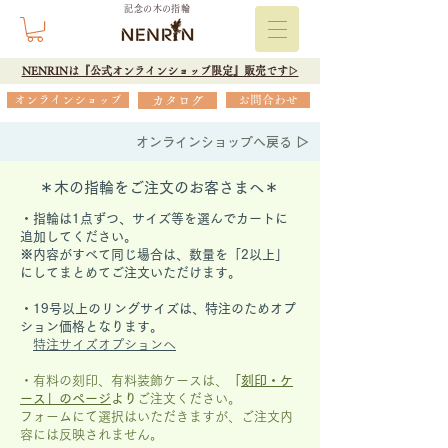
記念の木の指輪
NENRINは『公式オンラインショップ限定』販売です▷
オンラインショップ
カタログ
お問合わせ
オンラインショップへ戻る ▷
＊木の指輪をご注文のお客さまへ＊
・指輪は1点ずつ、サイズ等を選んでカートに
追加してください。
※内容がすべて同じ場合は、数量を「2以上」
にしてまとめてご注文いただけます。
​・19号以上のリングサイズは、特注のためオプ
ション価格となります。
特注サイズオプションへ
・有料の刻印、有料装飾ケースは、
「
刻印・ケ
ース」の
ページ
より
ご注文ください。
フォームにて選択はいただきますが、
ご注文内
容には反映されません。