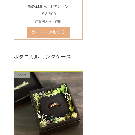
石動き、石留め直し修理について
有料デコレーションケースを選ぶ
筆記体刻印 オプション
ゴシック体刻印 オプシ
状態確認後、別途見積もりとなり
価格
￥8,800
ます。参考例：￥5,500（税込）〜
消費税込み
|
納期
石留め直し修理は、外れた宝石が
カートに追加する
お手元にある前提でのお見積もり
となります。
ボタニカル リングケース
order
order