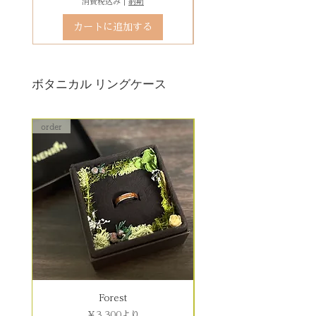
消費税込み
|
納期
石留め直し修理は、外れた宝石が
カートに追加する
お手元にある前提でのお見積もり
となります。
ボタニカル リングケース
order
order
Forest
セール価格
￥3,300
より