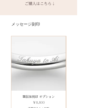
スペース
回製作時の色味や木目と同じイメ
ます。
ご購入はこちら↓
い。
別途、見積もりをご連絡させてい
ら手作りをしている一点物になり
ージにはならないことがございま
予めご了承ください。
ただきます。
ます。
＊＊＊＊＊
す。
2本同時にご注文の場合、2本並べ
サイズ変更ができない旨や、素材
有料メッセージ刻印は、オプショ
新規で製作をするため、通常納期
【価格レベル】全て1点の価格で
て1ケースにお納めします。
の性質上の取り扱いの注意点をよ
ンページからご購入ください。
メッセージ刻印
がかかります。6〜7週間
す。
1本ずつ、それぞれのケースでご希
くお読みいただき、ご理解のもと
有料メッセージ刻印オプションペ
予めご了承の上、ご注文くださ
レベルA : 木材張り替え+コーティ
望の場合は、1本タイプのケースを
ご注文くださいませ。
ージへ
い。
ング修理 ￥12,100（税込）
ご選択ください。
発送時に主要な検品を行い、万全
レベルB : 木材張り替え+コーティ
※2本購入の場合、1本タイプ×2
にお送りいたします。​
絵文字、筆記体30文字、ゴシック
ング修理、貴金属部分の傷取り
点、もしくはペアタイプ1点のいず
誤納品以外での、お客様のご都合
体30文字、日本語（ひらがな、漢
（磨き直し） ￥15,950（税込）
れかになります。
による返品・交換・返金はお受け
字など）、自筆刻印（手書きの文
レベルC : レベルA B ＋変形修
いたしておりませんので、予めご
字を刻めます）等、刻印の種類が
理 ￥18,700（税込）
装飾をした『ボタニカルケース』
了承ください。
豊富です！
レベルD：その他 要見積もり
は、
※変形の状態によっては、お修理
その他 有料装飾ケースを選択いた
ができず再製作になる場合がござ
だき、下記のオプションページよ
います。
りお求めください。
石動き、石留め直し修理について
有料デコレーションケースを選ぶ
筆記体刻印 オプション
ゴシック体刻印 オプシ
状態確認後、別途見積もりとなり
価格
￥8,800
ます。参考例：￥5,500（税込）〜