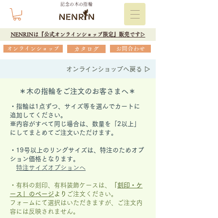
記念の木の指輪
NENRINは『公式オンラインショップ限定』販売です▷
オンラインショップ
カタログ
お問合わせ
オンラインショップへ戻る ▷
＊木の指輪をご注文のお客さまへ＊
・指輪は1点ずつ、サイズ等を選んでカートに
追加してください。
※内容がすべて同じ場合は、数量を「2以上」
にしてまとめてご注文いただけます。
​・19号以上のリングサイズは、特注のためオプ
ション価格となります。
特注サイズオプションへ
・有料の刻印、有料装飾ケースは、
「
刻印・ケ
ース」の
ページ
より
ご注文ください。
フォームにて選択はいただきますが、
ご注文内
容には反映されません。