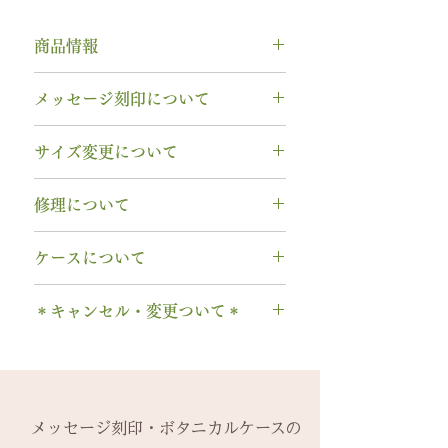
商品情報
納期： 6〜7週間
メッセージ刻印について
素材： K18YG（イエローゴール
ド）
無料【彫刻機 刻印】
サイズ変更について
木種： カリン
フォント：ブロック体
リング幅：3.0mm
文字数：15文字以内
指輪の構造上、
サイズ直しができ
石種： ダイヤモンド
修理について
以下の組み合わせが可能です。
ません
。
石サイズ：0.1ct程度 / 直径3.0mm
A～Z 英字 大文字のみ（※小文
サイズ交換をご希望の場合、
1回の
木部、コーティング修理について
程度
字は不可です）
ケースについて
み無料で新品交換
いたします。
木部、コーティング修理をご希望
石の形 ：ラウンド
0～9 数字
2回目以降のサイズ交換は、
（その
の場合、
1回のみ無料
で承ります。
1本タイプ、2本 / ペアタイプ、有
. ドット
時点の販売価格の）50%の価格で
＊キャンセル・変更ついて＊
2回目以降は有料になります。
料の装飾ケースのいずれかを選択
当社基準のルースをご用意いたし
・ 中黒
の新品交換
となります。
木部の修理は、基本的に木部の張
できます。
ます。
ご注文後のキャンセル、デザイン
& ※ ＆の前後スペースが入ります
※ダイヤモンドルースはそのまま
り替え対応になります。
有料装飾ケースには、無料の装飾
鑑定書はついておりません。
や仕様の変更はできません。
to (小文字のみ）※ toの前後スペ
使い、枠だけ新しくお取り替えい
※天然の木を使用しているため、
なしケース代は含まれていませ
鑑定書つき、ダイヤモンドのグレ
ご購入内容をお確かめの上、手続
ースが入ります
たします。
初回製作時の色味や木目と同じイ
ん。ご希望の場合、有料装飾ケー
ードにご要望がある場合、お問い
きをお願いいたします。​
− ハイフン
メッセージ刻印・ボタニカルケースの
天然の木を使用しているため、初
メージにはならないことがござい
ス購入時に選択・ご購入くださ
合わせください。
一つ一つ、ご注文をいただいてか