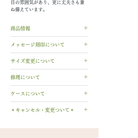
目の雰囲気があり、更に丈夫さも兼
ね備えています。
商品情報
素材： K18YG（イエローゴール
メッセージ刻印について
ド）
木種： 2月 クルミ
無料【彫刻機 刻印】
サイズ変更について
石種： 10月 9月 ピンクトルマリ
フォント：ブロック体
ン
文字数：15文字以内
指輪の構造上、
サイズ直しができ
リング幅：3.0mm
修理について
以下の組み合わせが可能です。
ません
。
納期： 6〜7週間
A～Z 英字 大文字のみ（※小文
サイズ交換をご希望の場合、
1回の
木部、コーティング修理について
字は不可です）
ケースについて
み無料で新品交換
いたします。
木部、コーティング修理をご希望
石サイズ：0.1ct程度 / 直径3.0mm
0～9 数字
2回目以降のサイズ交換は、
（その
の場合、
1回のみ無料
で承ります。
1本タイプ、2本 / ペアタイプ、有
程度
. ドット
時点の販売価格の）50%の価格で
＊キャンセル・変更ついて＊
2回目以降は有料になります。
料の装飾ケースのいずれかを選択
石の形 ：ラウンド
・ 中黒
の新品交換
となります。
木部の修理は、基本的に木部の張
できます。
ご注文後のキャンセル、デザイン
& ※ ＆の前後スペースが入ります
※誕生石ルースはそのまま使い、
り替え対応になります。
有料装飾ケースには、無料の装飾
当社基準のルースをご用意いたし
や仕様の変更はできません。
to (小文字のみ）※ toの前後スペ
枠だけ新しくお取り替えいたしま
※天然の木を使用しているため、
なしケース代は含まれていませ
ます。
ご購入内容をお確かめの上、手続
ースが入ります