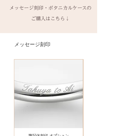
す。
初回製作時の色味や木目と同じイ
ん。ご希望の場合、有料装飾ケー
宝石の鑑別書はついておりませ
きをお願いいたします。​
− ハイフン
メッセージ刻印・ボタニカルケースの
天然の木を使用しているため、初
メージにはならないことがござい
ス購入時に選択・ご購入くださ
ん。
一つ一つ、ご注文をいただいてか
スペース
回製作時の色味や木目と同じイメ
ます。
ご購入はこちら↓
い。
鑑別書つき、グレードにご要望が
ら手作りをしている一点物になり
ージにはならないことがございま
予めご了承ください。
ある場合、お問い合わせくださ
ます。
＊＊＊＊＊
す。
2本同時にご注文の場合、2本並べ
い。
サイズ変更ができない旨や、素材
有料メッセージ刻印は、オプショ
新規で製作をするため、通常納期
【価格レベル】全て1点の価格で
て1ケースにお納めします。
別途、見積もりをご連絡させてい
の性質上の取り扱いの注意点をよ
ンページからご購入ください。
メッセージ刻印
がかかります。6〜7週間
す。
1本ずつ、それぞれのケースでご希
ただきます。
くお読みいただき、ご理解のもと
有料メッセージ刻印オプションペ
予めご了承の上、ご注文くださ
レベルA : 木材張り替え+コーティ
望の場合は、1本タイプのケースを
ご注文くださいませ。
ージへ
い。
ング修理 ￥12,100（税込）
ご選択ください。
発送時に主要な検品を行い、万全
レベルB : 木材張り替え+コーティ
※2本購入の場合、1本タイプ×2
にお送りいたします。​
絵文字、筆記体30文字、ゴシック
ング修理、貴金属部分の傷取り
点、もしくはペアタイプ1点のいず
誤納品以外での、お客様のご都合
体30文字、日本語（ひらがな、漢
（磨き直し） ￥15,950（税込）
れかになります。
による返品・交換・返金はお受け
字など）、自筆刻印（手書きの文
レベルC : レベルA B ＋変形修
いたしておりませんので、予めご
字を刻めます）等、刻印の種類が
理 ￥18,700（税込）
装飾をした『ボタニカルケース』
了承ください。
豊富です！
レベルD：その他 要見積もり
は、
※変形の状態によっては、お修理
その他 有料装飾ケースを選択いた
ができず再製作になる場合がござ
だき、下記のオプションページよ
います。
りお求めください。
石動き、石留め直し修理について
有料デコレーションケースを選ぶ
筆記体刻印 オプション
ゴシック体刻印 オプシ