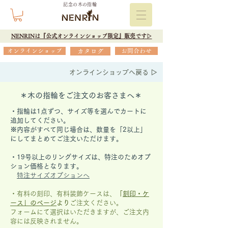
記念の木の指輪
NENRINは『公式オンラインショップ限定』販売です▷
オンラインショップ
カタログ
お問合わせ
オンラインショップへ戻る ▷
＊木の指輪をご注文のお客さまへ＊
・指輪は1点ずつ、サイズ等を選んでカートに
追加してください。
※内容がすべて同じ場合は、数量を「2以上」
にしてまとめてご注文いただけます。
​・19号以上のリングサイズは、特注のためオプ
ション価格となります。
特注サイズオプションへ
・有料の刻印、有料装飾ケースは、
「
刻印・ケ
ース」の
ページ
より
ご注文ください。
フォームにて選択はいただきますが、
ご注文内
容には反映されません。