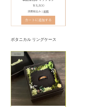
状態確認後、別途見積もりとなり
価格
￥8,800
ます。参考例：￥5,500（税込）〜
消費税込み
|
納期
石留め直し修理は、外れた宝石が
カートに追加する
お手元にある前提でのお見積もり
となります。
ボタニカル リングケース
order
order