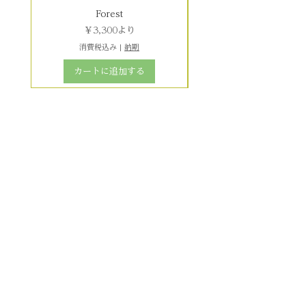
Forest
セール価格
￥3,300
より
消費税込み
|
納期
カートに追加する