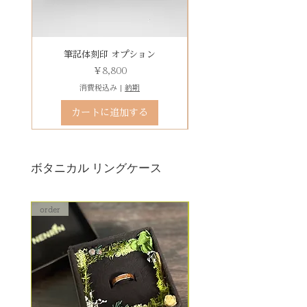
その他 有料装飾ケースを選択いた
だき、下記のオプションページよ
りお求めください。
有料デコレーションケースを選ぶ
筆記体刻印 オプション
ゴシック体刻印 オプシ
価格
￥8,800
消費税込み
|
納期
カートに追加する
ボタニカル リングケース
order
order