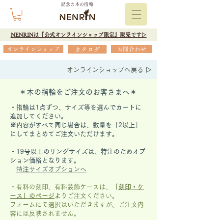
記念の木の指輪
NENRINは『公式オンラインショップ限定』販売です▷
オンラインショップ
カタログ
お問合わせ
オンラインショップへ戻る ▷
＊木の指輪をご注文のお客さまへ＊
・指輪は1点ずつ、サイズ等を選んでカートに
追加してください。
※内容がすべて同じ場合は、数量を「2以上」
にしてまとめてご注文いただけます。
​・19号以上のリングサイズは、特注のためオプ
ション価格となります。
特注サイズオプションへ
・有料の刻印、有料装飾ケースは、
「
刻印・ケ
ース」の
ページ
より
ご注文ください。
フォームにて選択はいただきますが、
ご注文内
容には反映されません。