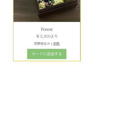
Forest
セール価格
￥3,300
より
消費税込み
|
納期
カートに追加する