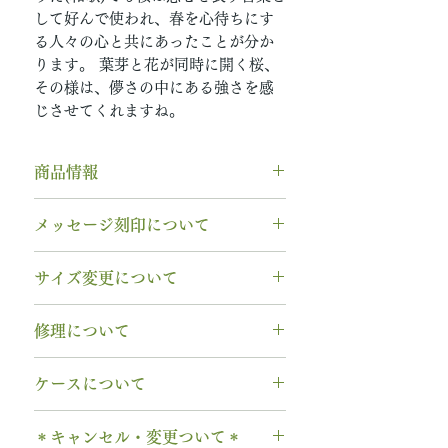
して好んで使われ、春を心待ちにす
る人々の心と共にあったことが分か
ります。 葉芽と花が同時に開く桜、
その様は、儚さの中にある強さを感
じさせてくれますね。
商品情報
素材： K18YG（18金イエローゴ
メッセージ刻印について
ールド）
木種： 桜 サクラ
無料【彫刻機 刻印】
サイズ変更について
幅 ： 7.0mm
フォント：ブロック体
納期： 6週間〜7週間
文字数：15文字以内
指輪の構造上、
サイズ直しができ
修理について
以下の組み合わせが可能です。
ません
。
A～Z 英字 大文字のみ（※小文
サイズ交換をご希望の場合、商品
【木部、コーティング修理につい
字は不可です）
ケースについて
お届け日より3週間以内であれば、
て】
0～9 数字
1回に限り無料にて新品交換いたし
木部の修理は、基本的に木部の張
1本タイプ、2本 / ペアタイプ、有
. ドット
ます。
＊キャンセル・変更ついて＊
り替え対応になります。
料の装飾ケースのいずれかを選択