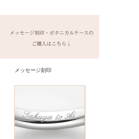
・ 中黒
※0.5号単位でのサイズ違いによる
※天然の木を使用しているため、
できます。
ご注文後のキャンセル、デザイン
& ※ ＆の前後スペースが入ります
交換は承れません。
初回製作時の色味や木目と同じイ
有料装飾ケースには、無料の装飾
や仕様の変更はできません。
to (小文字のみ）※ toの前後スペ
メージにはならないことがござい
なしケース代は含まれていませ
ご購入内容をお確かめの上、手続
ースが入ります
-------
ます。
ん。ご希望の場合、有料装飾ケー
きをお願いいたします。​
− ハイフン
メッセージ刻印・ボタニカルケースの
2回目以降のサイズ交換は、
（その
予めご了承ください。
ス購入時に選択・ご購入くださ
一つ一つ、ご注文をいただいてか
スペース
時点の販売価格の）40%の価格で
ご購入はこちら↓
い。
ら手作りをしている一点物になり
の新品交換
となります。
詳しくは下記のページよりご確認
ます。
＊＊＊＊＊
ください
2本同時にご注文の場合、2本並べ
サイズ変更ができない旨や、素材
有料メッセージ刻印は、オプショ
-------
アフターメンテナンス
て1ケースにお納めします。
の性質上の取り扱いの注意点をよ
ンページからご購入ください。
メッセージ刻印
天然の木を使用しているため、初
1本ずつ、それぞれのケースでご希
くお読みいただき、ご理解のもと
有料メッセージ刻印オプションペ
回製作時の色味や木目と同じイメ
望の場合は、1本タイプのケースを
ご注文くださいませ。
ージへ
ージにはならないことがございま
ご選択ください。
発送時に主要な検品を行い、万全
す。
※2本購入の場合、1本タイプ×2
にお送りいたします。​
絵文字、筆記体30文字、ゴシック
新規で製作をするため、通常納期
点、もしくはペアタイプ1点のいず
誤納品以外での、お客様のご都合
体30文字、日本語（ひらがな、漢
がかかります。6〜7週間
れかになります。
による返品・交換・返金はお受け
字など）、自筆刻印（手書きの文
予めご了承の上、ご注文くださ
いたしておりませんので、予めご
字を刻めます）等、刻印の種類が
い。
装飾をした『ボタニカルケース』
了承ください。
豊富です！
は、