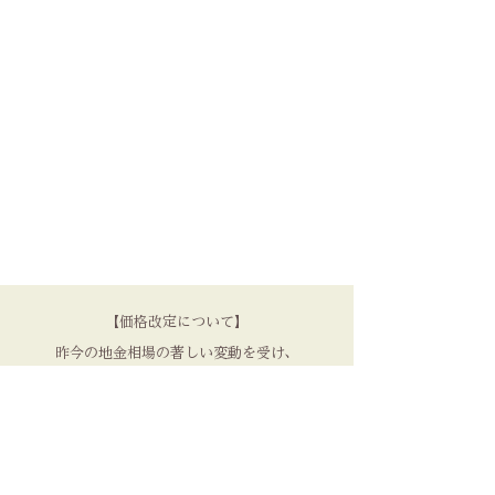
【価格改定について】
昨今の地金相場の著しい変動を受け、
3月、6月、9月、12月に
価格の見直しを実施しております。
品質を守るため、