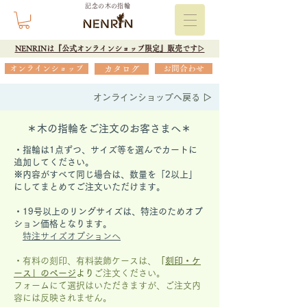
記念の木の指輪
NENRINは『公式オンラインショップ限定』販売です▷
オンラインショップ
カタログ
お問合わせ
オンラインショップへ戻る ▷
＊木の指輪をご注文のお客さまへ＊
・指輪は1点ずつ、サイズ等を選んでカートに
追加してください。
※内容がすべて同じ場合は、数量を「2以上」
にしてまとめてご注文いただけます。
​・19号以上のリングサイズは、特注のためオプ
ション価格となります。
特注サイズオプションへ
・有料の刻印、有料装飾ケースは、
「
刻印・ケ
ース」の
ページ
より
ご注文ください。
フォームにて選択はいただきますが、
ご注文内
容には反映されません。