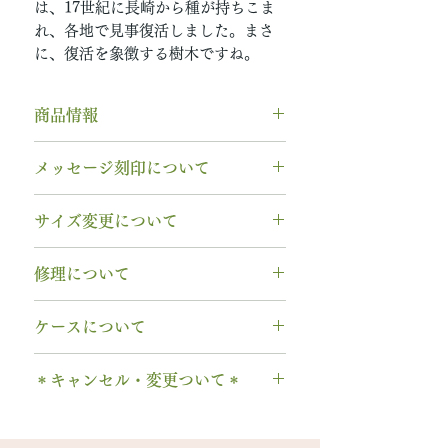
は、17世紀に長崎から種が持ちこま
れ、各地で見事復活しました。まさ
に、復活を象徴する樹木ですね。
商品情報
素材： Pt950（プラチナ950）
メッセージ刻印について
木種： 11月 イチョウ
石種： 3月 アクアマリン
無料【彫刻機 刻印】
サイズ変更について
リング幅：3.0mm
フォント：ブロック体
納期： 6〜7週間
文字数：15文字以内
指輪の構造上、
サイズ直しができ
修理について
以下の組み合わせが可能です。
ません
。
石サイズ：0.1ct程度 / 直径3.0mm
A～Z 英字 大文字のみ（※小文
サイズ交換をご希望の場合、
1回の
木部、コーティング修理について
程度
字は不可です）
ケースについて
み無料で新品交換
いたします。
木部、コーティング修理をご希望
石の形 ：ラウンド
0～9 数字
2回目以降のサイズ交換は、
（その
の場合、
1回のみ無料
で承ります。
1本タイプ、2本 / ペアタイプ、有
. ドット
時点の販売価格の）50%の価格で
＊キャンセル・変更ついて＊
2回目以降は有料になります。
料の装飾ケースのいずれかを選択
当社基準のルースをご用意いたし
・ 中黒
の新品交換
となります。
木部の修理は、基本的に木部の張
できます。
ます。
ご注文後のキャンセル、デザイン
& ※ ＆の前後スペースが入ります
※誕生石ルースはそのまま使い、
り替え対応になります。
有料装飾ケースには、無料の装飾
宝石の鑑別書はついておりませ
や仕様の変更はできません。
to (小文字のみ）※ toの前後スペ