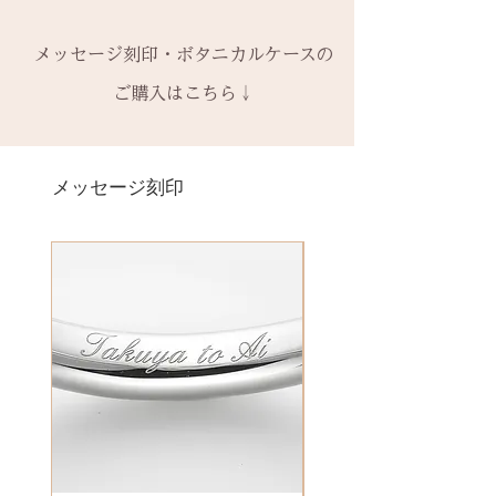
枠だけ新しくお取り替えいたしま
※天然の木を使用しているため、
なしケース代は含まれていませ
ん。
ご購入内容をお確かめの上、手続
ースが入ります
す。
初回製作時の色味や木目と同じイ
ん。ご希望の場合、有料装飾ケー
鑑別書つき、グレードにご要望が
きをお願いいたします。​
− ハイフン
メッセージ刻印・ボタニカルケースの
天然の木を使用しているため、初
メージにはならないことがござい
ス購入時に選択・ご購入くださ
ある場合、お問い合わせくださ
一つ一つ、ご注文をいただいてか
スペース
回製作時の色味や木目と同じイメ
ます。
ご購入はこちら↓
い。
い。
ら手作りをしている一点物になり
ージにはならないことがございま
予めご了承ください。
別途、見積もりをご連絡させてい
ます。
＊＊＊＊＊
す。
2本同時にご注文の場合、2本並べ
ただきます。
サイズ変更ができない旨や、素材
有料メッセージ刻印は、オプショ
新規で製作をするため、通常納期
【価格レベル】全て1点の価格で
て1ケースにお納めします。
の性質上の取り扱いの注意点をよ
ンページからご購入ください。
メッセージ刻印
がかかります。6〜7週間
す。
1本ずつ、それぞれのケースでご希
くお読みいただき、ご理解のもと
有料メッセージ刻印オプションペ
予めご了承の上、ご注文くださ
レベルA : 木材張り替え+コーティ
望の場合は、1本タイプのケースを
ご注文くださいませ。
ージへ
い。
ング修理 ￥12,100（税込）
ご選択ください。
発送時に主要な検品を行い、万全
レベルB : 木材張り替え+コーティ
※2本購入の場合、1本タイプ×2
にお送りいたします。​
絵文字、筆記体30文字、ゴシック
ング修理、貴金属部分の傷取り
点、もしくはペアタイプ1点のいず
誤納品以外での、お客様のご都合
体30文字、日本語（ひらがな、漢
（磨き直し） ￥15,950（税込）
れかになります。
による返品・交換・返金はお受け
字など）、自筆刻印（手書きの文
レベルC : レベルA B ＋変形修
いたしておりませんので、予めご
字を刻めます）等、刻印の種類が
理 ￥18,700（税込）
装飾をした『ボタニカルケース』
了承ください。
豊富です！
レベルD：その他 要見積もり
は、
※変形の状態によっては、お修理
その他 有料装飾ケースを選択いた
ができず再製作になる場合がござ
だき、下記のオプションページよ
います。
りお求めください。