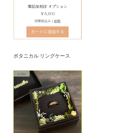
石動き、石留め直し修理について
有料デコレーションケースを選ぶ
筆記体刻印 オプション
ゴシック体刻印 オプシ
状態確認後、別途見積もりとなり
価格
￥8,800
ます。参考例：￥5,500（税込）〜
消費税込み
|
納期
石留め直し修理は、外れた宝石が
カートに追加する
お手元にある前提でのお見積もり
となります。
ボタニカル リングケース
order
order