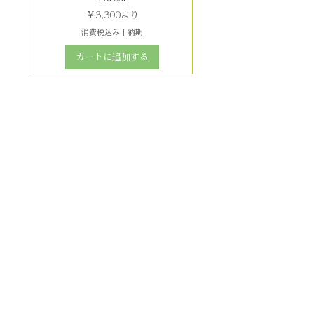
セール価格
￥3,300
より
消費税込み
|
納期
カートに追加する