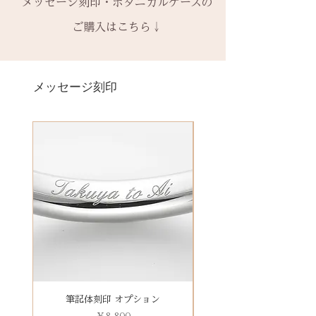
− ハイフン
メッセージ刻印・ボタニカルケースの
天然の木を使用しているため、初
メージにはならないことがござい
ス購入時に選択・ご購入くださ
ある場合、お問い合わせくださ
一つ一つ、ご注文をいただいてか
スペース
回製作時の色味や木目と同じイメ
ます。
ご購入はこちら↓
い。
い。
ら手作りをしている一点物になり
ージにはならないことがございま
予めご了承ください。
別途、見積もりをご連絡させてい
ます。
＊＊＊＊＊
す。
2本同時にご注文の場合、2本並べ
ただきます。
サイズ変更ができない旨や、素材
有料メッセージ刻印は、オプショ
新規で製作をするため、通常納期
【価格レベル】全て1点の価格で
て1ケースにお納めします。
の性質上の取り扱いの注意点をよ
ンページからご購入ください。
メッセージ刻印
がかかります。6〜7週間
す。
1本ずつ、それぞれのケースでご希
くお読みいただき、ご理解のもと
有料メッセージ刻印オプションペ
予めご了承の上、ご注文くださ
レベルA : 木材張り替え+コーティ
望の場合は、1本タイプのケースを
ご注文くださいませ。
ージへ
い。
ング修理 ￥12,100（税込）
ご選択ください。
発送時に主要な検品を行い、万全
レベルB : 木材張り替え+コーティ
※2本購入の場合、1本タイプ×2
にお送りいたします。​
絵文字、筆記体30文字、ゴシック
ング修理、貴金属部分の傷取り
点、もしくはペアタイプ1点のいず
誤納品以外での、お客様のご都合
体30文字、日本語（ひらがな、漢
（磨き直し） ￥15,950（税込）
れかになります。
による返品・交換・返金はお受け
字など）、自筆刻印（手書きの文
レベルC : レベルA B ＋変形修
いたしておりませんので、予めご
字を刻めます）等、刻印の種類が
理 ￥18,700（税込）
装飾をした『ボタニカルケース』
了承ください。
豊富です！
レベルD：その他 要見積もり
は、
※変形の状態によっては、お修理
その他 有料装飾ケースを選択いた
ができず再製作になる場合がござ
だき、下記のオプションページよ
います。
りお求めください。
石動き、石留め直し修理について
有料デコレーションケースを選ぶ
筆記体刻印 オプション
ゴシック体刻印 オプシ
状態確認後、別途見積もりとなり
価格