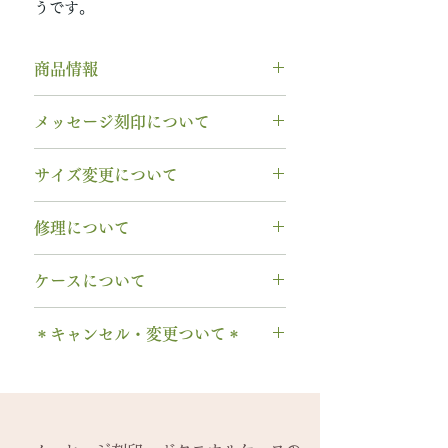
うです。
商品情報
素材： Pt950（プラチナ950）
メッセージ刻印について
木種： 6月 クス
石種： 9月 ピンクサファイア
無料【彫刻機 刻印】
サイズ変更について
リング幅：3.0mm
フォント：ブロック体
納期： 6〜7週間
文字数：15文字以内
指輪の構造上、
サイズ直しができ
修理について
以下の組み合わせが可能です。
ません
。
石サイズ：0.1ct程度 / 直径3.0mm
A～Z 英字 大文字のみ（※小文
サイズ交換をご希望の場合、
1回の
木部、コーティング修理について
程度
字は不可です）
ケースについて
み無料で新品交換
いたします。
木部、コーティング修理をご希望
石の形 ：ラウンド
0～9 数字
2回目以降のサイズ交換は、
（その
の場合、
1回のみ無料
で承ります。
1本タイプ、2本 / ペアタイプ、有
. ドット
時点の販売価格の）50%の価格で
＊キャンセル・変更ついて＊
2回目以降は有料になります。
料の装飾ケースのいずれかを選択
当社基準のルースをご用意いたし
・ 中黒
の新品交換
となります。
木部の修理は、基本的に木部の張
できます。
ます。
ご注文後のキャンセル、デザイン
& ※ ＆の前後スペースが入ります
※誕生石ルースはそのまま使い、
り替え対応になります。
有料装飾ケースには、無料の装飾
宝石の鑑別書はついておりませ
や仕様の変更はできません。
to (小文字のみ）※ toの前後スペ
枠だけ新しくお取り替えいたしま
※天然の木を使用しているため、
なしケース代は含まれていませ
ん。
ご購入内容をお確かめの上、手続
ースが入ります
す。
初回製作時の色味や木目と同じイ
ん。ご希望の場合、有料装飾ケー
鑑別書つき、グレードにご要望が
きをお願いいたします。​