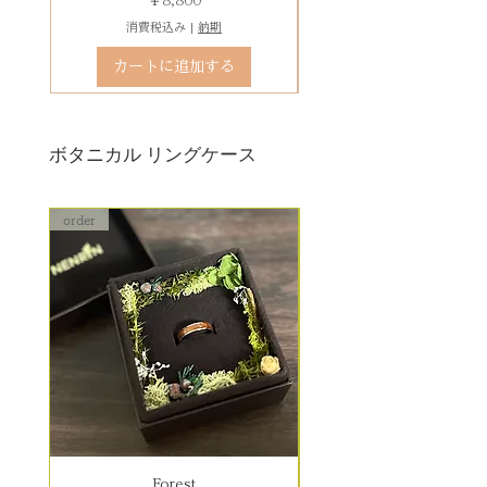
￥8,800
ます。参考例：￥5,500（税込）〜
消費税込み
|
納期
石留め直し修理は、外れた宝石が
カートに追加する
お手元にある前提でのお見積もり
となります。
ボタニカル リングケース
order
order
Forest