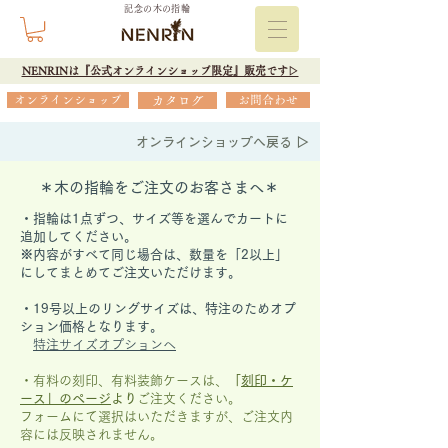
記念の木の指輪
NENRINは『公式オンラインショップ限定』販売です▷
オンラインショップ
カタログ
お問合わせ
オンラインショップへ戻る ▷
＊木の指輪をご注文のお客さまへ＊
・指輪は1点ずつ、サイズ等を選んでカートに
追加してください。
※内容がすべて同じ場合は、数量を「2以上」
にしてまとめてご注文いただけます。
​・19号以上のリングサイズは、特注のためオプ
ション価格となります。
特注サイズオプションへ
・有料の刻印、有料装飾ケースは、
「
刻印・ケ
ース」の
ページ
より
ご注文ください。
フォームにて選択はいただきますが、
ご注文内
容には反映されません。