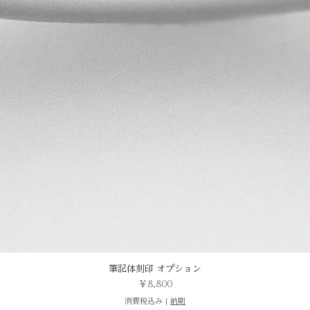
筆記体刻印 オプション
価格
￥8,800
消費税込み
|
納期