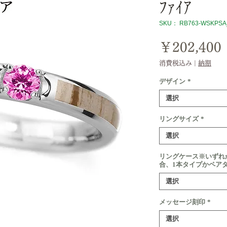
ﾌｧｲｱ
SKU： RB763-WSKPSA
￥202,400
消費税込み
|
納期
デザイン
*
選択
リングサイズ
*
選択
リングケース※いずれ
合、1本タイプかペア
選択
メッセージ刻印
*
選択