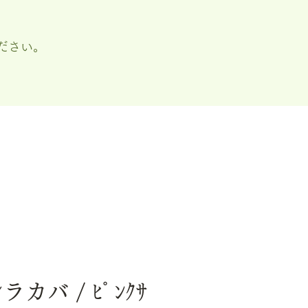
ださい。
シラカバ / ﾋﾟﾝｸｻ