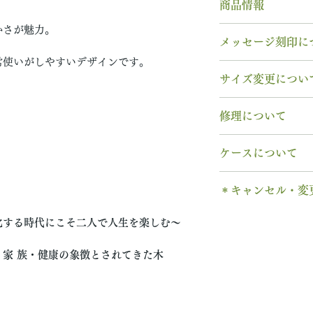
商品情報
かさが魅力。
素材： Pt950（
メッセージ刻印に
木種： シラカバ
常使いがしやすいデザインです。
石種： 9月 ピン
無料【彫刻機 刻
サイズ変更につい
リング幅：3.0mm
フォント：ブロッ
納期： 6〜7週間
文字数：15文字以
指輪の構造上、
サ
修理について
以下の組み合わせ
サイズ交換をご希
石サイズ：0.1ct程
A～Z 英字 大
交換
いたします。
木部、コーティン
石の形 ：ラウン
0～9 数字
ケースについて
2回目以降のサイ
木部、コーティン
. ドット
格の）50%の価
み無料
で承ります
1本タイプ、2本 
当社基準のルース
・ 中黒
※誕生石ルースは
＊キャンセル・変
す。
のいずれかを選択
宝石の鑑別書はつ
& ※ ＆の前後ス
取り替えいたしま
木部の修理は、基
有料装飾ケースに
鑑別書つき、グレ
ご注文後のキャン
to (小文字のみ
天然の木を使用し
化する時代にこそ二人で人生を楽しむ〜
ります。
含まれていません
い合わせください
できません。
− ハイフン
や木目と同じイメ
※天然の木を使用
ス購入時に選択・
別途、見積もりを
ご購入内容をお確
スペース
家 族・健康の象徴とされてきた木
ます。
味や木目と同じイ
します。​
新規で製作をする
います。
2本同時にご注文
一つ一つ、ご注文
＊＊＊＊＊
6〜7週間
予めご了承くださ
納めします。
いる一点物になり
有料メッセージ刻
予めご了承の上、