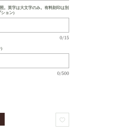
参照。英字は大文字のみ。有料刻印は別
プション)
0/15
)
0/500