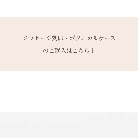
1本ずつ、それぞ
サイズ変更ができ
購入ください。
【価格レベル】全
本タイプのケース
扱いの注意点をよ
有料メッセージ刻
レベルA : 木材
※2本購入の場合、
と ご注文くださ
￥12,100（税込）
アタイプ1点のい
発送時に主要な検
絵文字、筆記体30
レベルB : 木材
ます。​
本語（ひらがな、
金属部分の傷取り（
装飾をした『ボタ
メッセージ刻印・ボタニカルケース
誤納品以外での、
の文字を刻めます
込）
その他 有料装飾
換・返金はお受け
のご購入はこちら↓
レベルC : レベルA
オプションページ
ご了承ください。
込）
有料デコレーショ
レベルD：その他
※変形の状態によ
になる場合がござ
石動き、石留め直
状態確認後、別途
￥5,500（税込）
石留め直し修理は
提でのお見積もり