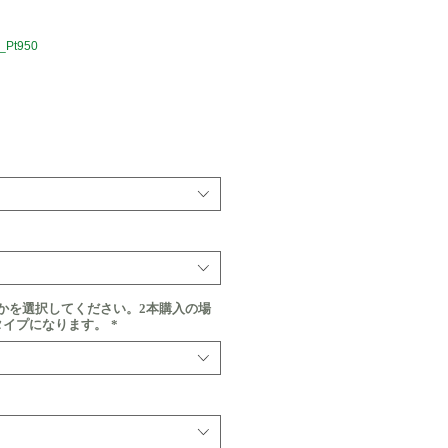
_Pt950
価
格
かを選択してください。2本購入の場
タイプになります。
*