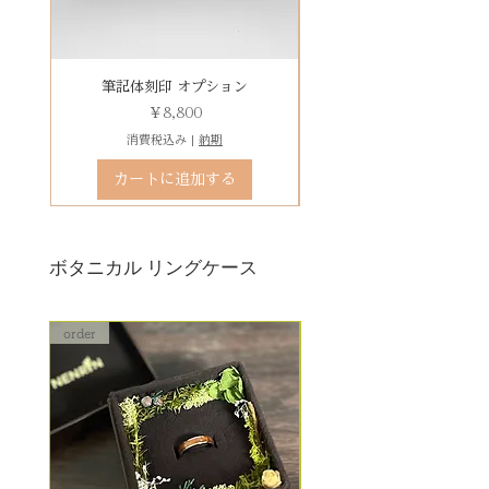
その他 有料装飾ケースを選択いた
だき、下記のオプションページよ
りお求めください。
有料デコレーションケースを選ぶ
筆記体刻印 オプション
ゴシック体刻印 オプシ
価格
￥8,800
消費税込み
|
納期
カートに追加する
ボタニカル リングケース
order
order