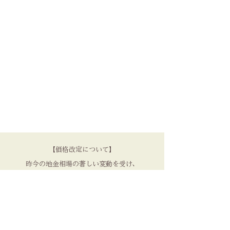
【価格改定について】
昨今の地金相場の著しい変動を受け、
3月、6月、9月、12月に
価格の見直しを実施しております。
品質を守るため、