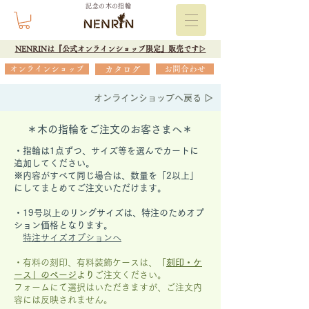
記念の木の指輪
NENRINは『公式オンラインショップ限定』販売です▷
オンラインショップ
カタログ
お問合わせ
オンラインショップへ戻る ▷
＊木の指輪をご注文のお客さまへ＊
・指輪は1点ずつ、サイズ等を選んでカートに
追加してください。
※内容がすべて同じ場合は、数量を「2以上」
にしてまとめてご注文いただけます。
​・19号以上のリングサイズは、特注のためオプ
ション価格となります。
特注サイズオプションへ
・有料の刻印、有料装飾ケースは、
「
刻印・ケ
ース」の
ページ
より
ご注文ください。
フォームにて選択はいただきますが、
ご注文内
容には反映されません。