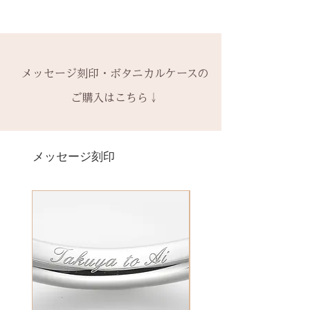
・ 中黒
※0.5号単位でのサイズ違いによる
※天然の木を使用しているため、
できます。
ご注文後のキャンセル、デザイン
& ※ ＆の前後スペースが入ります
交換は承れません。
初回製作時の色味や木目と同じイ
有料装飾ケースには、無料の装飾
や仕様の変更はできません。
to (小文字のみ）※ toの前後スペ
メージにはならないことがござい
なしケース代は含まれていませ
ご購入内容をお確かめの上、手続
ースが入ります
-------
ます。
ん。ご希望の場合、有料装飾ケー
きをお願いいたします。​
− ハイフン
メッセージ刻印・ボタニカルケースの
2回目以降のサイズ交換は、
（その
予めご了承ください。
ス購入時に選択・ご購入くださ
一つ一つ、ご注文をいただいてか
スペース
時点の販売価格の）40%の価格で
ご購入はこちら↓
い。
ら手作りをしている一点物になり
の新品交換
となります。
詳しくは下記のページよりご確認
ます。
＊＊＊＊＊
ください
2本同時にご注文の場合、2本並べ
サイズ変更ができない旨や、素材
有料メッセージ刻印は、オプショ
-------
アフターメンテナンス
て1ケースにお納めします。
の性質上の取り扱いの注意点をよ
ンページからご購入ください。
メッセージ刻印
天然の木を使用しているため、初
1本ずつ、それぞれのケースでご希
くお読みいただき、ご理解のもと
有料メッセージ刻印オプションペ
回製作時の色味や木目と同じイメ
望の場合は、1本タイプのケースを
ご注文くださいませ。
ージへ
ージにはならないことがございま
ご選択ください。
発送時に主要な検品を行い、万全
す。
※2本購入の場合、1本タイプ×2
にお送りいたします。​
絵文字、筆記体30文字、ゴシック
新規で製作をするため、通常納期
点、もしくはペアタイプ1点のいず
誤納品以外での、お客様のご都合
体30文字、日本語（ひらがな、漢
がかかります。6〜7週間
れかになります。
による返品・交換・返金はお受け
字など）、自筆刻印（手書きの文
予めご了承の上、ご注文くださ
いたしておりませんので、予めご
字を刻めます）等、刻印の種類が
い。
装飾をした『ボタニカルケース』
了承ください。
豊富です！
は、