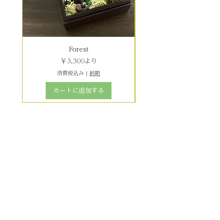
Forest
セール価格
￥3,300
より
消費税込み
|
納期
カートに追加する