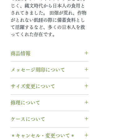
じく、縄文時代から日本人の食用と
されてきました。 田畑が荒れ、作物
がとれない飢饉の際に備蓄食料とし
て活躍するなど、多くの日本人を救
ってくれた存在です。
商品情報
素材： PT950（プラチナ）
メッセージ刻印について
木種： 栃 トチ
幅 ： 4.0mm
無料【彫刻機 刻印】
サイズ変更について
納期： 6週間〜7週間
フォント：ブロック体
文字数：15文字以内
指輪の構造上、
サイズ直しができ
修理について
以下の組み合わせが可能です。
ません
。
A～Z 英字 大文字のみ（※小文
サイズ交換をご希望の場合、商品
【木部、コーティング修理につい
字は不可です）
ケースについて
お届け日より3週間以内であれば、
て】
0～9 数字
1回に限り無料にて新品交換いたし
木部の修理は、基本的に木部の張
1本タイプ、2本 / ペアタイプ、有
. ドット
ます。
＊キャンセル・変更ついて＊
り替え対応になります。
料の装飾ケースのいずれかを選択