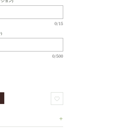
プション)
0/15
)
0/500