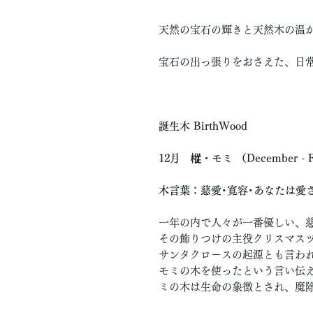
天然の宝石の輝きと天然木の温
宝石の出っ張りをおさえた、日
誕生木 BirthWood
12月 樅・モミ （December - F
木言葉：慈愛･寛容･あなたは愛
一年の内で人々が一番優しい、
その飾りつけの主役クリスマス
サンタクロースの起源とも言わ
モミの木を使ったという言い伝
ミの木は生命の象徴とされ、魔