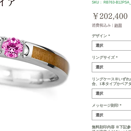
SKU： RB763-B12PSA_
￥202,400
消費税込み
|
納期
デザイン
*
選択
リングサイズ
*
選択
リングケース※いずれ
合、1本タイプかペア
選択
メッセージ刻印
*
選択
無料刻印内容 ※下記