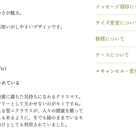
素材： Pt950（
メッセージ刻印に
木種： 12月 モ
かさが魅力。
石種： 9月 ピン
無料【彫刻機 刻
サイズ変更につい
リング幅：3.0mm
フォント：ブロッ
常使いがしやすいデザインです。
納期： 6〜7週間
文字数：15文字以
指輪の構造上、
サ
修理について
以下の組み合わせ
サイズ交換をご希
石サイズ：0.1ct程
A～Z 英字 大
交換
いたします。
木部、コーティン
石の形 ：ラウン
0～9 数字
ケースについて
2回目以降のサイ
木部、コーティン
. ドット
格の）50%の価
み無料
で承ります
1本タイプ、2本 
当社基準のルース
ir）
・ 中黒
※誕生石ルースは
＊キャンセル・変
す。
のいずれかを選択
宝石の鑑別書はつ
& ※ ＆の前後ス
取り替えいたしま
木部の修理は、基
有料装飾ケースに
鑑別書つき、グレ
ご注文後のキャン
されている
to (小文字のみ
天然の木を使用し
ります。
含まれていません
い合わせください
できません。
− ハイフン
や木目と同じイメ
※天然の木を使用
ス購入時に選択・
別途、見積もりを
慈愛に満ちた気持ちになれるクリスマス。
ご購入内容をお確
スペース
ます。
味や木目と同じイ
ツリーとして欠かせないのがモミですね。
します。​
新規で製作をする
います。
2本同時にご注文
れる聖ニクラウスが、人々の健康を願って
一つ一つ、ご注文
＊＊＊＊＊
6〜7週間
予めご了承くださ
納めします。
えもあるように、冬でも緑のままでいるモ
いる一点物になり
有料メッセージ刻
予めご了承の上、
1本ずつ、それぞ
除けとしても利用されていました。
サイズ変更ができ
購入ください。
【価格レベル】全
本タイプのケース
扱いの注意点をよ
有料メッセージ刻