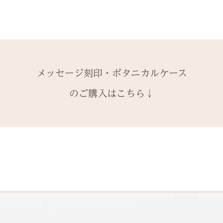
レベルA : 木材
※2本購入の場合、
と ご注文くださ
￥12,100（税込）
アタイプ1点のい
発送時に主要な検
絵文字、筆記体30
レベルB : 木材
ます。​
本語（ひらがな、
金属部分の傷取り（
装飾をした『ボタ
誤納品以外での、
の文字を刻めます
込）
その他 有料装飾
換・返金はお受け
レベルC : レベルA
オプションページ
ご了承ください。
メッセージ刻印・ボタニカルケース
込）
有料デコレーショ
レベルD：その他
のご購入はこちら↓
※変形の状態によ
になる場合がござ
石動き、石留め直
状態確認後、別途
￥5,500（税込）
石留め直し修理は
提でのお見積もり