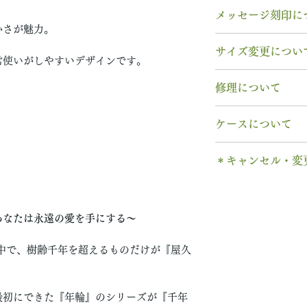
素材： Pt950（
メッセージ刻印に
木種： 屋久杉
かさが魅力。
石種： 8月 ペリ
無料【彫刻機 刻
サイズ変更につい
リング幅：3.0mm
フォント：ブロッ
常使いがしやすいデザインです。
納期： 6〜7週間
文字数：15文字以
指輪の構造上、
サ
修理について
以下の組み合わせ
サイズ交換をご希
石サイズ：0.1ct程
A～Z 英字 大
交換
いたします。
木部、コーティン
石の形 ：ラウン
0～9 数字
ケースについて
2回目以降のサイ
木部、コーティン
. ドット
格の）50%の価
み無料
で承ります
1本タイプ、2本 
当社基準のルース
・ 中黒
※誕生石ルースは
＊キャンセル・変
す。
のいずれかを選択
宝石の鑑別書はつ
& ※ ＆の前後ス
取り替えいたしま
木部の修理は、基
有料装飾ケースに
鑑別書つき、グレ
ご注文後のキャン
to (小文字のみ
天然の木を使用し
ります。
含まれていません
い合わせください
できません。
− ハイフン
や木目と同じイメ
※天然の木を使用
ス購入時に選択・
別途、見積もりを
あなたは永遠の愛を手にする〜
ご購入内容をお確
スペース
ます。
味や木目と同じイ
します。​
新規で製作をする
います。
2本同時にご注文
中で、樹齢千年を超えるものだけが『屋久
一つ一つ、ご注文
＊＊＊＊＊
6〜7週間
予めご了承くださ
納めします。
いる一点物になり
有料メッセージ刻
予めご了承の上、
1本ずつ、それぞ
サイズ変更ができ
購入ください。
【価格レベル】全
最初にできた『年輪』のシリーズが『千年
本タイプのケース
扱いの注意点をよ
有料メッセージ刻