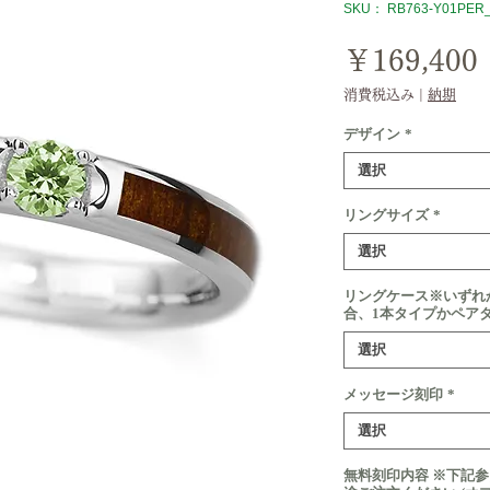
SKU： RB763-Y01PER_
￥169,400
消費税込み
|
納期
デザイン
*
選択
リングサイズ
*
選択
リングケース※いずれ
合、1本タイプかペア
選択
メッセージ刻印
*
選択
無料刻印内容 ※下記