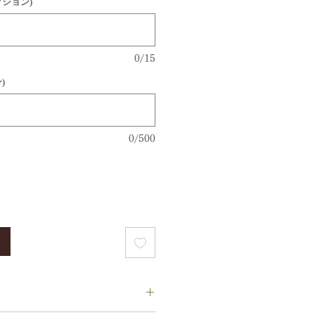
プション)
0/15
)
0/500