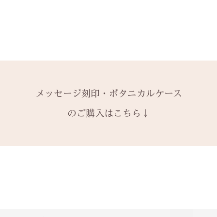
レベルA : 木材
※2本購入の場合、
と ご注文くださ
￥12,100（税込）
アタイプ1点のい
発送時に主要な検
絵文字、筆記体30
レベルB : 木材
ます。​
本語（ひらがな、
金属部分の傷取り（
装飾をした『ボタ
誤納品以外での、
の文字を刻めます
込）
その他 有料装飾
換・返金はお受け
レベルC : レベルA
オプションページ
ご了承ください。
込）
有料デコレーショ
レベルD：その他
メッセージ刻印・ボタニカルケース
※変形の状態によ
になる場合がござ
のご購入はこちら↓
石動き、石留め直
状態確認後、別途
￥5,500（税込）
石留め直し修理は
提でのお見積もり