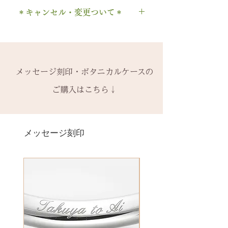
の場合、
1回のみ無料
で承ります。
1本タイプ、2本 / ペアタイプ、有
石の形 ：ラウンド
. ドット
時点の販売価格の）50%の価格で
＊キャンセル・変更ついて＊
2回目以降は有料になります。
料の装飾ケースのいずれかを選択
・ 中黒
の新品交換
となります。
木部の修理は、基本的に木部の張
できます。
当社基準のルースをご用意いたし
ご注文後のキャンセル、デザイン
& ※ ＆の前後スペースが入ります
※誕生石ルースはそのまま使い、
り替え対応になります。
有料装飾ケースには、無料の装飾
ます。
や仕様の変更はできません。
to (小文字のみ）※ toの前後スペ
枠だけ新しくお取り替えいたしま
※天然の木を使用しているため、
なしケース代は含まれていませ
宝石の鑑別書はついておりませ
ご購入内容をお確かめの上、手続
ースが入ります
す。
初回製作時の色味や木目と同じイ
ん。ご希望の場合、有料装飾ケー
ん。
きをお願いいたします。​
− ハイフン
メッセージ刻印・ボタニカルケースの
天然の木を使用しているため、初
メージにはならないことがござい
ス購入時に選択・ご購入くださ
鑑別書つき、グレードにご要望が
一つ一つ、ご注文をいただいてか
スペース
回製作時の色味や木目と同じイメ
ます。
ご購入はこちら↓
い。
ある場合、お問い合わせくださ
ら手作りをしている一点物になり
ージにはならないことがございま
予めご了承ください。
い。
ます。
＊＊＊＊＊
す。
2本同時にご注文の場合、2本並べ
別途、見積もりをご連絡させてい
サイズ変更ができない旨や、素材
有料メッセージ刻印は、オプショ
新規で製作をするため、通常納期
【価格レベル】全て1点の価格で
て1ケースにお納めします。
ただきます。
の性質上の取り扱いの注意点をよ
ンページからご購入ください。
メッセージ刻印
がかかります。6〜7週間
す。
1本ずつ、それぞれのケースでご希
くお読みいただき、ご理解のもと
有料メッセージ刻印オプションペ
予めご了承の上、ご注文くださ
レベルA : 木材張り替え+コーティ
望の場合は、1本タイプのケースを
ご注文くださいませ。
ージへ
い。
ング修理 ￥12,100（税込）
ご選択ください。
発送時に主要な検品を行い、万全
レベルB : 木材張り替え+コーティ
※2本購入の場合、1本タイプ×2
にお送りいたします。​
絵文字、筆記体30文字、ゴシック
ング修理、貴金属部分の傷取り
点、もしくはペアタイプ1点のいず
誤納品以外での、お客様のご都合
体30文字、日本語（ひらがな、漢
（磨き直し） ￥15,950（税込）
れかになります。
による返品・交換・返金はお受け
字など）、自筆刻印（手書きの文
レベルC : レベルA B ＋変形修
いたしておりませんので、予めご
字を刻めます）等、刻印の種類が
理 ￥18,700（税込）
装飾をした『ボタニカルケース』
了承ください。