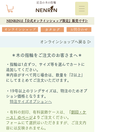
記念の木の指輪
NENRINは『公式オンラインショップ限定』販売です▷
オンラインショップ
カタログ
お問合わせ
オンラインショップへ戻る ▷
＊木の指輪をご注文のお客さまへ＊
・指輪は1点ずつ、サイズ等を選んでカートに
追加してください。
※内容がすべて同じ場合は、数量を「2以上」
にしてまとめてご注文いただけます。
​・19号以上のリングサイズは、特注のためオプ
ション価格となります。
特注サイズオプションへ
・有料の刻印、有料装飾ケースは、
「
刻印・ケ
ース」の
ページ
より
ご注文ください。
フォームにて選択はいただきますが、
ご注文内
容には反映されません。