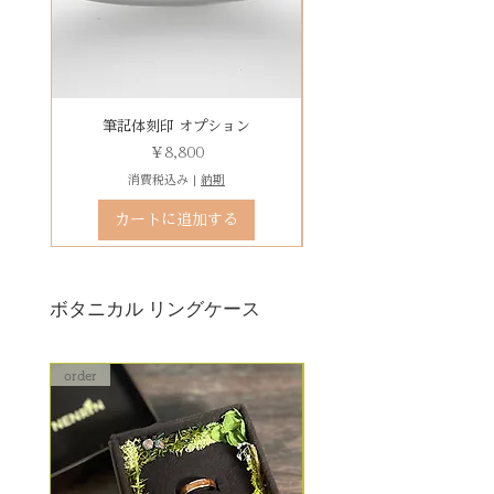
豊富です！
レベルD：その他 要見積もり
は、
※変形の状態によっては、お修理
その他 有料装飾ケースを選択いた
ができず再製作になる場合がござ
だき、下記のオプションページよ
います。
りお求めください。
石動き、石留め直し修理について
有料デコレーションケースを選ぶ
筆記体刻印 オプション
ゴシック体刻印 オプシ
状態確認後、別途見積もりとなり
価格
￥8,800
ます。参考例：￥5,500（税込）〜
消費税込み
|
納期
石留め直し修理は、外れた宝石が
カートに追加する
お手元にある前提でのお見積もり
となります。
ボタニカル リングケース
order
order