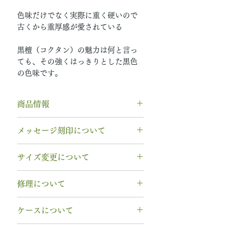
色味だけでなく実際に重く硬いので
古くから重厚感が愛されている
黒檀（コクタン）の魅力は何と言っ
ても、その強くはっきりとした黒色
の色味です。
商品情報
素材： Pt950（プラチナ950）
メッセージ刻印について
木種： 黒檀
石種： 10月 9月 ピンクトルマリ
無料【彫刻機 刻印】
サイズ変更について
ン
フォント：ブロック体
リング幅：3.0mm
文字数：15文字以内
指輪の構造上、
サイズ直しができ
納期： 6〜7週間
修理について
以下の組み合わせが可能です。
ません
。
A～Z 英字 大文字のみ（※小文
サイズ交換をご希望の場合、
1回の
木部、コーティング修理について
石サイズ：0.1ct程度 / 直径3.0mm
字は不可です）
ケースについて
み無料で新品交換
いたします。
木部、コーティング修理をご希望
程度
0～9 数字
2回目以降のサイズ交換は、
（その