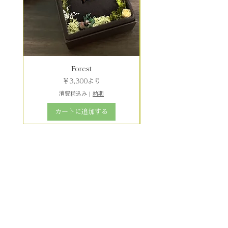
Forest
セール価格
￥3,300
より
消費税込み
|
納期
カートに追加する