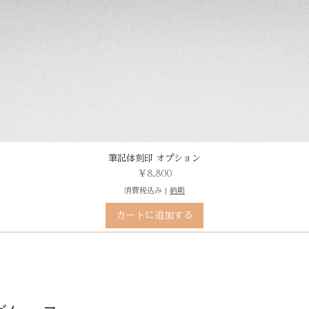
筆記体刻印 オプション
価格
￥8,800
消費税込み
|
納期
カートに追加する