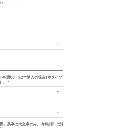
925
価
格
かを選択）※2本購入の場合1本タイプ
す。
*
参照。英字は大文字のみ。有料刻印は別