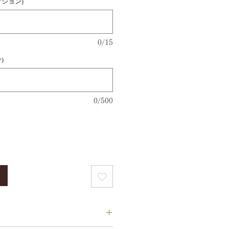
プション)
0/15
)
0/500