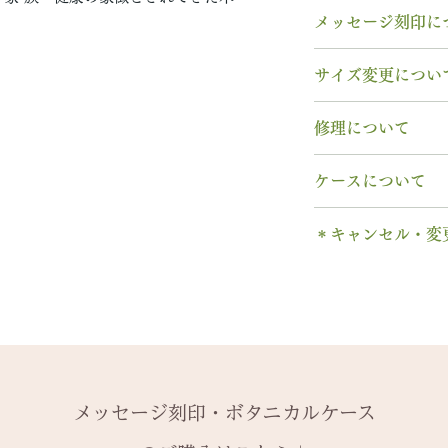
素材： SV925
メッセージ刻印に
木種： 白樺・シ
幅 ： 7.0mm
無料【彫刻機 刻
サイズ変更につい
納期： 3〜4週間
フォント：ブロッ
※お急ぎの場合は
文字数：15文字以
指輪の構造上、
サ
修理について
以下の組み合わせ
サイズ交換をご希
A～Z 英字 大
週間以内であれば
シルバー素材は変
0～9 数字
ケースについて
いたします。
スをプレゼントし
. ドット
※0.5号単位での
******
1本タイプ、2本 
・ 中黒
せん。
＊キャンセル・変
シルバーが黒くな
のいずれかを選択
& ※ ＆の前後ス
ではなく「硫化」
有料装飾ケースに
ご注文後のキャン
to (小文字のみ
-------
硫化とは硫黄成分
含まれていません
できません。
− ハイフン
2回目以降のサイ
とで、空気中の硫
ス購入時に選択・
ご購入内容をお確
スペース
格の）40%の価
します。
します。​
日常的に使う幅広
2本同時にご注文
一つ一つ、ご注文
＊＊＊＊＊
-------
いることはありま
納めします。
いる一点物になり
有料メッセージ刻
天然の木を使用し
きず難しいところ
メッセージ刻印・ボタニカルケース
1本ずつ、それぞ
サイズ変更ができ
購入ください。
や木目と同じイメ
手入れができます
本タイプのケース
扱いの注意点をよ
有料メッセージ刻