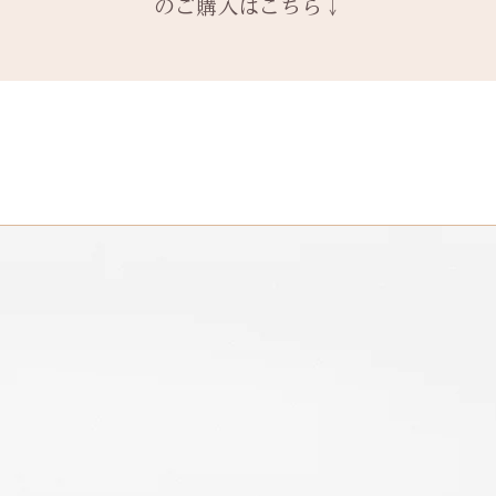
ます。
のご購入はこちら↓
空気中にも硫黄の
※2本購入の場合、
と ご注文くださ
新規で製作をする
（SO2）は存在
アタイプ1点のい
発送時に主要な検
絵文字、筆記体30
3〜4週間
あるほうが(条件
ます。​
本語（ひらがな、
予めご了承の上、
ります。
装飾をした『ボタ
誤納品以外での、
の文字を刻めます
その他 有料装飾
換・返金はお受け
【木部、コーティ
オプションページ
ご了承ください。
木部の修理は、基
有料デコレーショ
ります。
※天然の木を使用
味や木目と同じイ
います。
予めご了承くださ
詳しくは下記のペ
アフターメンテナ