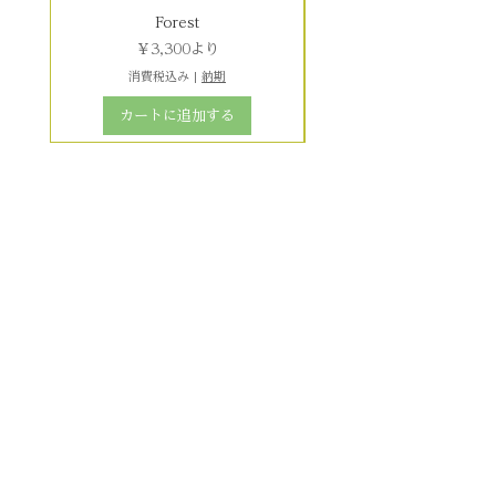
Forest
セール価格
￥3,300
より
消費税込み
|
納期
カートに追加する