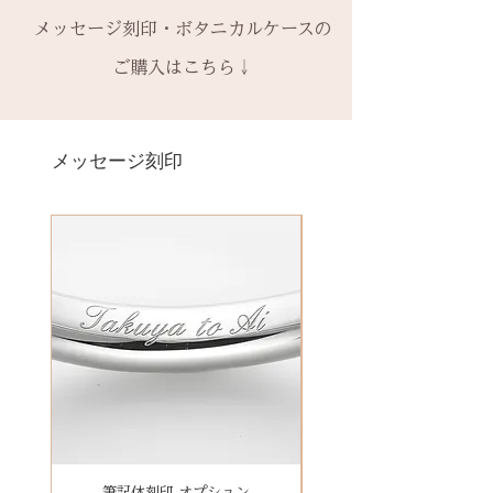
-------
す。
ん。ご希望の場合、有料装飾ケー
きをお願いいたします。​
− ハイフン
メッセージ刻印・ボタニカルケースの
2回目以降のサイズ交換は、
（その
硫化とは硫黄成分に反応して銀が
ス購入時に選択・ご購入くださ
一つ一つ、ご注文をいただいてか
スペース
時点の販売価格の）40%の価格で
黒く変色することで、空気中の硫
ご購入はこちら↓
い。
ら手作りをしている一点物になり
の新品交換
となります。
黄成分や汗、温泉の成分に反応し
ます。
＊＊＊＊＊
ます。
2本同時にご注文の場合、2本並べ
サイズ変更ができない旨や、素材
有料メッセージ刻印は、オプショ
-------
日常的に使う幅広いものにも硫黄
て1ケースにお納めします。
の性質上の取り扱いの注意点をよ
ンページからご購入ください。
メッセージ刻印
天然の木を使用しているため、初
成分が含まれていることはありま
1本ずつ、それぞれのケースでご希
くお読みいただき、ご理解のもと
有料メッセージ刻印オプションペ
回製作時の色味や木目と同じイメ
すので、完全に避けることもでき
望の場合は、1本タイプのケースを
ご注文くださいませ。
ージへ
ージにはならないことがございま
ず難しいところですが、専用クロ
ご選択ください。
発送時に主要な検品を行い、万全
す。
スで日々のお手入れができます。
※2本購入の場合、1本タイプ×2
にお送りいたします。​
絵文字、筆記体30文字、ゴシック
新規で製作をするため、通常納期
空気中にも硫黄の化合物である二
点、もしくはペアタイプ1点のいず
誤納品以外での、お客様のご都合
体30文字、日本語（ひらがな、漢
がかかります。3〜4週間
酸化硫黄（SO2）は存在するの
れかになります。
による返品・交換・返金はお受け
字など）、自筆刻印（手書きの文
予めご了承の上、ご注文くださ
で、着用しないで放置してあるほ
いたしておりませんので、予めご
字を刻めます）等、刻印の種類が
い。
うが(条件によっては)黒色化する場
装飾をした『ボタニカルケース』
了承ください。
豊富です！
合もあります。
は、
その他 有料装飾ケースを選択いた
【木部、コーティング修理につい
だき、下記のオプションページよ
て】
りお求めください。
木部の修理は、基本的に木部の張
有料デコレーションケースを選ぶ
筆記体刻印 オプション
ゴシック体刻印 オプシ