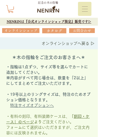
記念の木の指輪
NENRINは『公式オンラインショップ限定』販売です▷
オンラインショップ
カタログ
お問合わせ
オンラインショップへ戻る ▷
＊木の指輪をご注文のお客さまへ＊
・指輪は1点ずつ、サイズ等を選んでカートに
追加してください。
※内容がすべて同じ場合は、数量を「2以上」
にしてまとめてご注文いただけます。
​・19号以上のリングサイズは、特注のためオプ
ション価格となります。
特注サイズオプションへ
・有料の刻印、有料装飾ケースは、
「
刻印・ケ
ース」の
ページ
より
ご注文ください。
フォームにて選択はいただきますが、
ご注文内
容には反映されません。