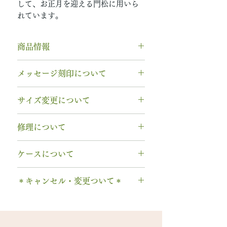
して、お正月を迎える門松に用いら
れています。
商品情報
デザイン：ベター・ハーフ ※2種
メッセージ刻印について
類の木をハーフ＆ハーフ
*****
無料【彫刻機 刻印】
サイズ変更について
木種：屋久杉& 松（マツ）
フォント：ブロック体
素材：SV925（シルバー925）
文字数：15文字以内
指輪の構造上、
サイズ直しができ
幅 ： 3.0mm
修理について
以下の組み合わせが可能です。
ません
。
納期： 3〜4週間
A～Z 英字 大文字のみ（※小文
サイズ交換をご希望の場合、商品
シルバー素材は変色が生じますの
※お急ぎの場合は事前にご相談く
字は不可です）
ケースについて
お届け日より3週間以内であれば、
で、専用のクロスをプレゼントし
ださい
0～9 数字
1回に限り無料にて新品交換いたし
ています。
1本タイプ、2本 / ペアタイプ、有
. ドット
ます。
＊キャンセル・変更ついて＊
******
料の装飾ケースのいずれかを選択
・ 中黒
※0.5号単位でのサイズ違いによる
シルバーが黒くなってしまった
できます。
ご注文後のキャンセル、デザイン
& ※ ＆の前後スペースが入ります
交換は承れません。
時、酸化（サビ）ではなく「硫
有料装飾ケースには、無料の装飾
や仕様の変更はできません。
to (小文字のみ）※ toの前後スペ
化」という反応が起こっていま
なしケース代は含まれていませ
ご購入内容をお確かめの上、手続
ースが入ります