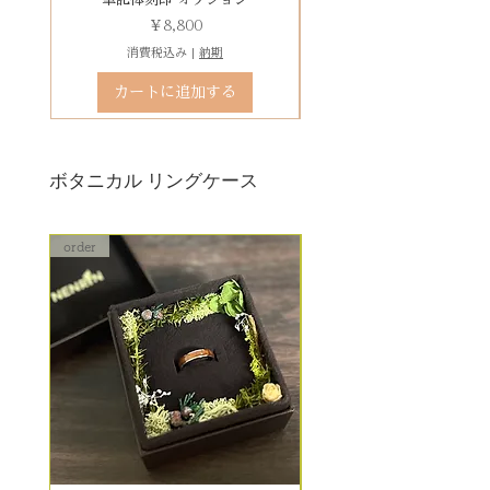
り替え対応になります。
価格
￥8,800
※天然の木を使用しているため、
消費税込み
|
納期
初回製作時の色味や木目と同じイ
カートに追加する
メージにはならないことがござい
ます。
予めご了承ください。
ボタニカル リングケース
詳しくは下記のページよりご確認
ください
order
order
アフターメンテナンス