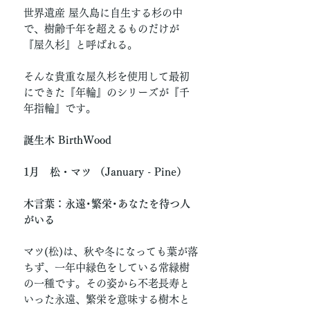
世界遺産 屋久島に自生する杉の中
で、樹齢千年を超えるものだけが
『屋久杉』と呼ばれる。
そんな貴重な屋久杉を使用して最初
にできた『年輪』のシリーズが『千
年指輪』です。
誕生木 BirthWood
1月 松・マツ （January - Pine）
木言葉：永遠･繁栄･あなたを待つ人
がいる
マツ(松)は、秋や冬になっても葉が落
ちず、一年中緑色をしている常緑樹
の一種です。その姿から不老長寿と
いった永遠、繁栄を意味する樹木と