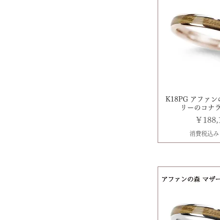
K18PG アファ
リーのコナラ 
価格
￥188,
消費税込み