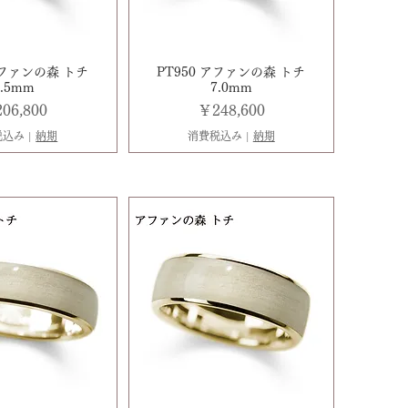
アファンの森 トチ
PT950 アファンの森 トチ
5.5mm
7.0mm
格
価格
06,800
￥248,600
税込み
|
納期
消費税込み
|
納期