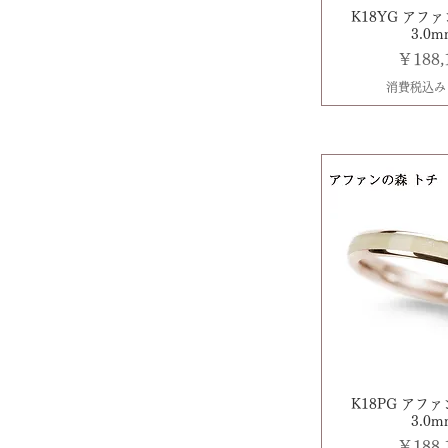
K18YG アフ
3.0
価格
￥188,
消費税込み
K18PG アフ
3.0
価格
￥188,