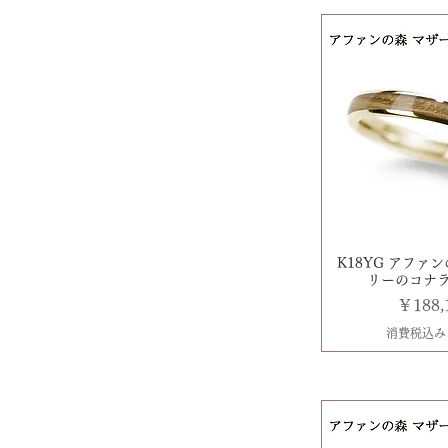
7.0mm
K18YG アファ
リーのコナラ 
価格
￥188,
消費税込み