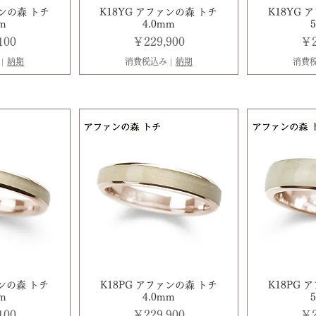
ァンの森 トチ
K18YG アファンの森 トチ
K18YG 
mm
4.0mm
価格
価
100
￥229,900
￥2
|
納期
消費税込み
|
納期
消費
ァンの森 トチ
K18PG アファンの森 トチ
K18PG 
mm
4.0mm
価格
価
100
￥229,900
￥2