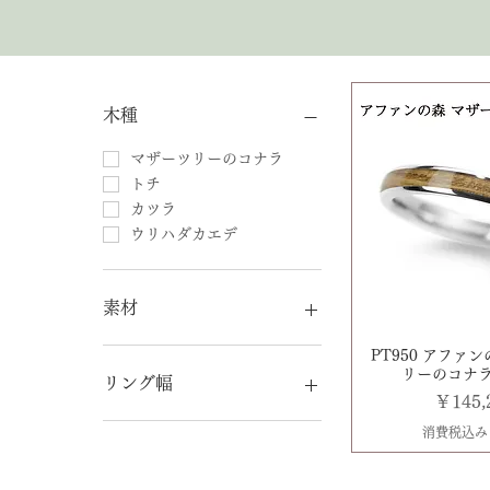
木種
マザーツリーのコナラ
トチ
カツラ
ウリハダカエデ
素材
PT950/プラチナ
PT950 アファ
リーのコナラ 
K18YG/イエローゴールド
リング幅
価格
￥145,
K18PG/ピンクゴールド
SV925/シルバー
3.0mm
消費税込み
4.0mm
5.5mm