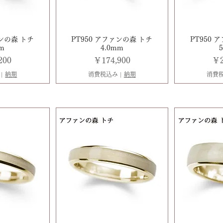
ァンの森 トチ
PT950 アファンの森 トチ
PT950 
mm
4.0mm
価格
価
200
￥174,900
￥2
|
納期
消費税込み
|
納期
消費