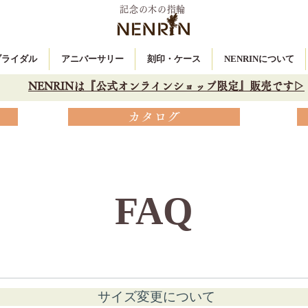
記念の木の指輪
 ブライダル
アニバーサリー
刻印・ケース
NENRINについて
NENRINは『公式オンラインショップ限定』販売です▷
カタログ
FAQ
サイズ変更について