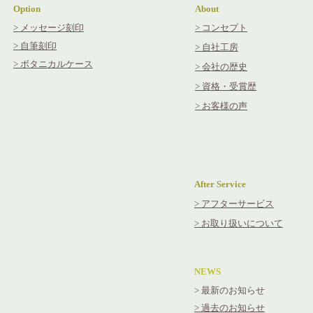
Option
About
> メッセージ刻印
> コンセプト
> 自筆刻印
> 自社工房
> ボタニカルケース
​> 会社の歴史
> 資格・受賞歴
> お客様の声
After Service
> アフターサービス
> お取り扱いについて
NEWS
> 最新のお知らせ
> 過去のお知らせ