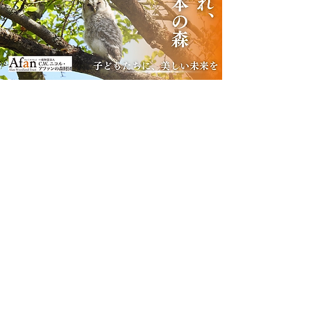
アファンの森によるアニメーション制作
プロジェクト
「
100年後の森の姿をアニメーションで描
き、多くの人に伝えたい
」
を支援
俳優竹下景子さんによる詩の感動的な朗読、
ニコルさんの友人である加藤登紀子さんの次
女、シンガーソングライターYaeさんによる
楽曲により、ニコルさんが喜ぶ味わいをもっ
た作品となるでしょう。
アニメーションクラウドファンディングの
詳細：
https://readyfor.jp/projects/afan2024
​（終了）