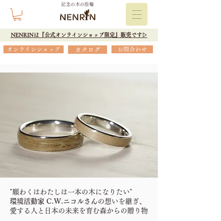
記念の木の指輪
NENRINは『公式オンラインショップ限定』販売です▷
オンラインショップ
カタログ
お問合わせ
『アファンの森』の木の指輪
一般財団法人C.W.ニコル・アファンの森財団の
木を用いて、
『年輪』アファンの森バージョンの発売開始。
購入ページ
"願わくはわたしは一本の木になりたい"
環境活動家 C.W.ニコルさん
の想いを継ぎ、
愛する人と日本の未来を育む森からの贈り物