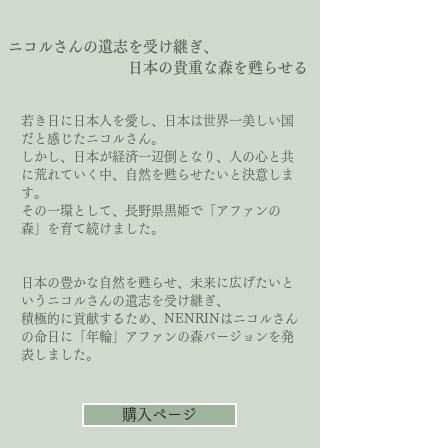
ニコルさんの遺志を受け継ぎ、
日本の貴重な森を甦らせる
若き日に日本人を愛し、日本は世界一美しい国
だと感じたニコルさん。
しかし、日本が経済一辺倒となり、人の心と共
に荒れていく中、自然を甦らせたいと決意しま
す。
その一環として、長野県黒姫で「アファンの
森」を育て続けました。
日本の豊かな自然を甦らせ、未来に広げたいと
いうニコルさんの遺志を受け継ぎ、
積極的に貢献するため、NENRINはニコルさん
の命日に「年輪」アファンの森バージョンを発
表しました。
購入ページ