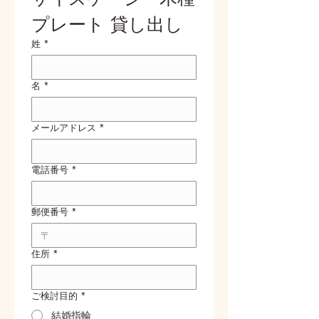
プレート 貸し出し
姓
*
名
*
メールアドレス
*
電話番号
*
郵便番号
*
住所
*
ご検討目的
*
結婚指輪