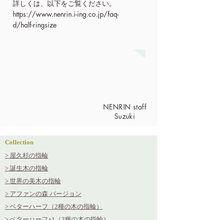
詳しくは、以下をご覧ください。
https://www.nenrin.i-ing.co.jp/faq-
d/half-ringsize
NENRIN staff
Suzuki
Collection
> 屋久杉の指輪
> 誕生木の指輪
> 世界の美木の指輪
> アファンの森 バージョン
> ベターハーフ（2種の木の指輪）
> ベターハーフ+1（3種の木の指輪）