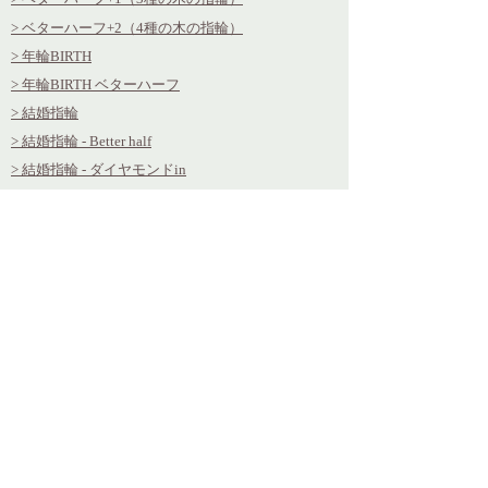
> ベターハーフ+2（4種の木の指輪）
> 年輪BIRTH
> 年輪BIRTH ベターハーフ
> 結婚指輪
> 結婚指輪 - Better half
> 結婚指輪 - ダイヤモンドin
> 結婚指輪
- 誕生石 in
> 年輪エンゲージ - ダイヤモンド
> 年輪エンゲージ - 誕生石
> 年輪エンゲージ ベターハーフ
> ベビーリング
Option
> メッセージ刻印
> 自筆刻印
> ボタニカルケース