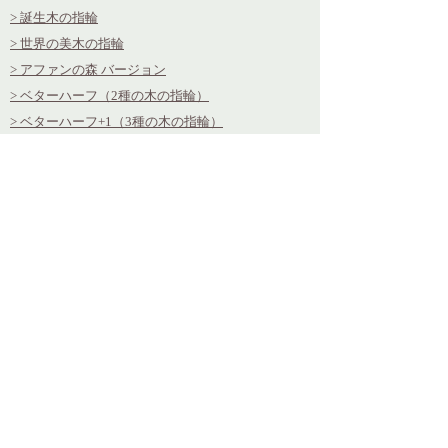
> 誕生木の指輪
> 世界の美木の指輪
> アファンの森 バージョン
> ベターハーフ（2種の木の指輪）
> ベターハーフ+1（3種の木の指輪）
> ベターハーフ+2（4種の木の指輪）
> 年輪BIRTH
> 年輪BIRTH ベターハーフ
> 結婚指輪
> 結婚指輪 - Better half
> 結婚指輪 - ダイヤモンドin
> 結婚指輪
- 誕生石 in
> 年輪エンゲージ - ダイヤモンド
> 年輪エンゲージ - 誕生石
> 年輪エンゲージ ベターハーフ
> ベビーリング