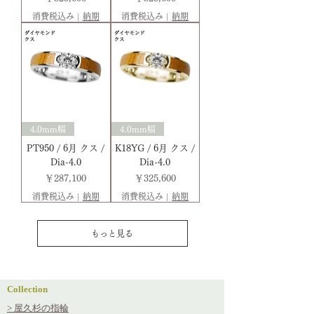
消費税込み
|
納期
消費税込み
|
納期
4.0mm幅
4.0mm幅
PT950 / 6月 クス /
K18YG / 6月 クス /
Dia-4.0
Dia-4.0
価格
価格
￥287,100
￥325,600
消費税込み
|
納期
消費税込み
|
納期
もっと見る
Collection
> 屋久杉の指輪