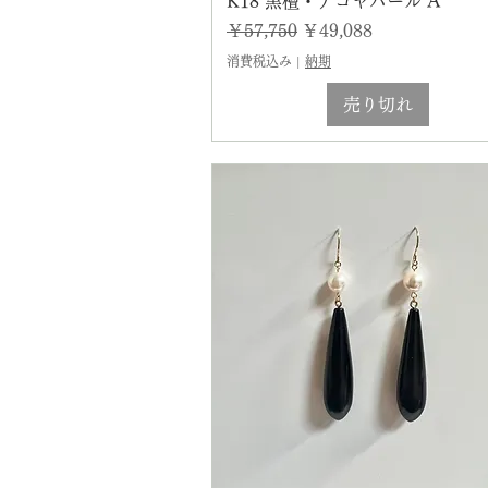
K18 黒檀・アコヤパール A
通常価格
セール価格
￥57,750
￥49,088
消費税込み
|
納期
売り切れ