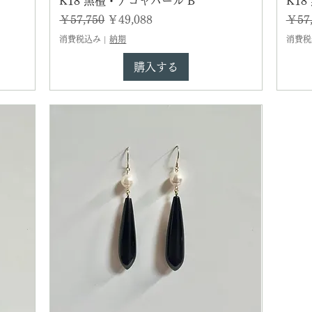
K18 黒檀・アコヤパール B
K1
通常価格
セール価格
通常
￥57,750
￥49,088
￥57,
消費税込み
|
納期
消費税
購入する