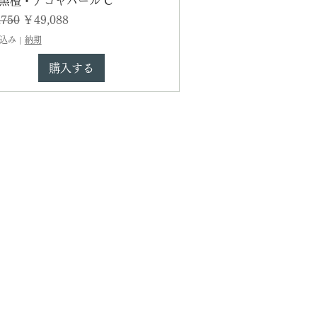
8 黒檀・アコヤパール C
価格
セール価格
750
￥49,088
込み
|
納期
購入する