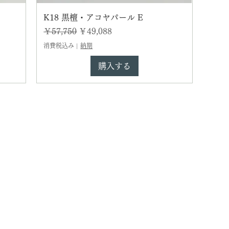
K18 黒檀・アコヤパール E
通常価格
セール価格
￥57,750
￥49,088
消費税込み
|
納期
購入する