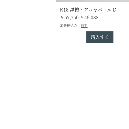
K18 黒檀・アコヤパール D
通常価格
セール価格
￥57,750
￥49,088
消費税込み
|
納期
購入する