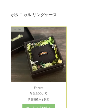
ボタニカル リングケース
order
order
Forest
セール価格
￥3,300
より
消費税込み
|
納期