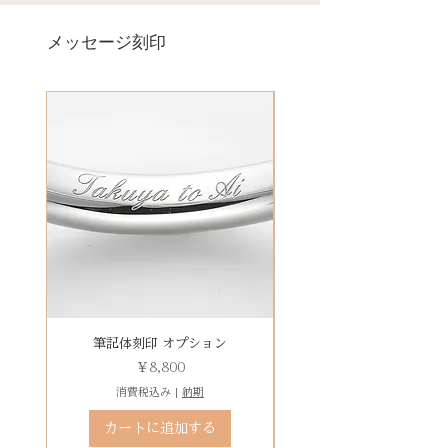
------------------------------------
例）
メッセージ刻印
Pt950 ：Taro & Yumi
K18YG ：Yumi & Taro
------------------------------------
例）
クルミ ：Taro & Yumi
ケヤキ ：Yumi & Taro
------------------------------------
筆記体刻印 オプション
ゴシック体刻印 オプシ
価格
￥8,800
消費税込み
|
納期
カートに追加する