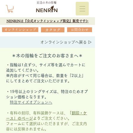
記念の木の指輪
NENRINは『公式オンラインショップ限定』販売です▷
オンラインショップ
カタログ
お問合わせ
オンラインショップへ戻る ▷
＊木の指輪をご注文のお客さまへ＊
・指輪は1点ずつ、サイズ等を選んでカートに
追加してください。
※内容がすべて同じ場合は、数量を「2以上」
にしてまとめてご注文いただけます。
​・19号以上のリングサイズは、特注のためオプ
ション価格となります。
特注サイズオプションへ
・有料の刻印、有料装飾ケースは、
「
刻印・ケ
ース」の
ページ
より
ご注文ください。
フォームにて選択はいただきますが、
ご注文内
容には反映されません。