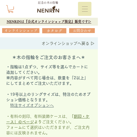
記念の木の指輪
NENRINは『公式オンラインショップ限定』販売です▷
オンラインショップ
カタログ
お問合わせ
オンラインショップへ戻る ▷
＊木の指輪をご注文のお客さまへ＊
・指輪は1点ずつ、サイズ等を選んでカートに
追加してください。
※内容がすべて同じ場合は、数量を「2以上」
にしてまとめてご注文いただけます。
​・19号以上のリングサイズは、特注のためオプ
ション価格となります。
特注サイズオプションへ
・有料の刻印、有料装飾ケースは、
「
刻印・ケ
ース」の
ページ
より
ご注文ください。
フォームにて選択はいただきますが、
ご注文内
容には反映されません。