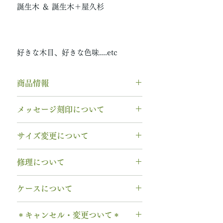
誕生木 ＆ 誕生木＋屋久杉
好きな木目、好きな色味....etc
商品情報
素材： K18PG（K18ピンクゴー
メッセージ刻印について
ルド）
木種： 全木種から選択可能
無料【彫刻機 刻印】
サイズ変更について
幅 ： 5.5mm
フォント：ブロック体
納期： 6週間〜7週間
文字数：15文字以内
指輪の構造上、
サイズ直しができ
修理について
以下の組み合わせが可能です。
ません
。
A～Z 英字 大文字のみ（※小文
サイズ交換をご希望の場合、商品
【木部、コーティング修理につい
字は不可です）
ケースについて
お届け日より3週間以内であれば、
て】
0～9 数字
1回に限り無料にて新品交換いたし
木部の修理は、基本的に木部の張
1本タイプ、2本 / ペアタイプ、有
. ドット
ます。
＊キャンセル・変更ついて＊
り替え対応になります。
料の装飾ケースのいずれかを選択