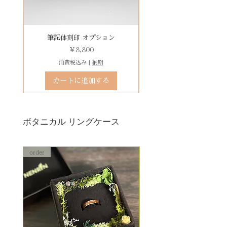
その他 有料装飾ケースを選択いた
だき、下記のオプションページよ
りお求めください。
有料デコレーションケースを選ぶ
筆記体刻印 オプション
ゴシック体刻印 オプシ
価格
￥8,800
消費税込み
|
納期
カートに追加する
ボタニカル リングケース
order
order