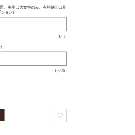
参照。英字は大文字のみ。有料刻印は別
プション)
0/15
)
0/500