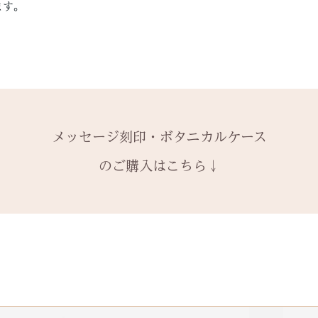
1本ずつ、それぞ
サイズ変更ができ
ます。
購入ください。
【価格レベル】全
本タイプのケース
扱いの注意点をよ
有料メッセージ刻
レベルA : 木材
※2本購入の場合、
と ご注文くださ
￥12,100（税込）
アタイプ1点のい
発送時に主要な検
絵文字、筆記体30
レベルB : 木材
ます。​
本語（ひらがな、
金属部分の傷取り（
装飾をした『ボタ
誤納品以外での、
の文字を刻めます
込）
その他 有料装飾
換・返金はお受け
レベルC : レベルA
オプションページ
ご了承ください。
込）
メッセージ刻印・ボタニカルケース
有料デコレーショ
レベルD：その他
のご購入はこちら↓
※変形の状態によ
になる場合がござ
石動き、石留め直
状態確認後、別途
￥5,500（税込）
石留め直し修理は
提でのお見積もり