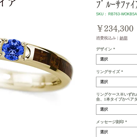
ﾌﾞﾙｰｻﾌｧｲ
SKU： RB763-WOKBSA
￥234,300
消費税込み
|
納期
デザイン
*
選択
リングサイズ
*
選択
リングケース※いずれ
合、1本タイプかペア
選択
メッセージ刻印
*
選択