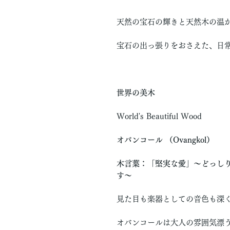
天然の宝石の輝きと天然木の温
宝石の出っ張りをおさえた、日
世界の美木
World's Beautiful Wood
オバンコール （Ovangkol）
木言葉：「堅実な愛」〜どっし
す〜
見た目も楽器としての音色も深く
オバンコールは大人の雰囲気漂