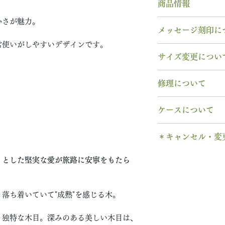
商品情報
かさが魅力。
素材： K18YG
メッセージ刻印に
木種： オバンコ
常使いがしやすいデザインです。
石種： 11月 ブ
無料【彫刻機 刻
サイズ変更につい
リング幅：3.0mm
フォント：ブロッ
納期： 6〜7週間
文字数：15文字以
指輪の構造上、
サ
修理について
以下の組み合わせ
サイズ交換をご希
石サイズ：0.1ct程
A～Z 英字 大
交換
いたします。
木部、コーティン
石の形 ：ラウン
0～9 数字
ケースについて
2回目以降のサイ
木部、コーティン
. ドット
格の）50%の価
み無料
で承ります
1本タイプ、2本 
当社基準のルース
・ 中黒
※誕生石ルースは
＊キャンセル・変
す。
のいずれかを選択
宝石の鑑別書はつ
& ※ ＆の前後ス
取り替えいたしま
木部の修理は、基
有料装飾ケースに
鑑別書つき、グレ
ご注文後のキャン
to (小文字のみ
天然の木を使用し
りとした堅実な愛が旅路に安寧をもたら
ります。
含まれていません
い合わせください
できません。
− ハイフン
や木目と同じイメ
※天然の木を使用
ス購入時に選択・
別途、見積もりを
ご購入内容をお確
スペース
ます。
味や木目と同じイ
します。​
落ち着いていて"成熟"を感じる木。
新規で製作をする
います。
2本同時にご注文
一つ一つ、ご注文
＊＊＊＊＊
6〜7週間
予めご了承くださ
納めします。
いる一点物になり
有料メッセージ刻
う独特な木目。深みのある美しい木目は、
予めご了承の上、