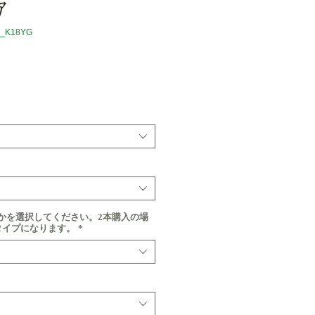
ｱ
_K18YG
価
格
かを選択してください。2本購入の場
タイプになります。
*