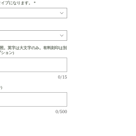
タイプになります。
*
参照。英字は大文字のみ。有料刻印は別
プション)
0/15
)
0/500