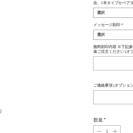
合、1本タイプかペア
選択
メッセージ刻印
*
選択
無料刻印内容 ※下記
途ご注文ください (オ
ご連絡事項 (オプション
ド）
数量
*