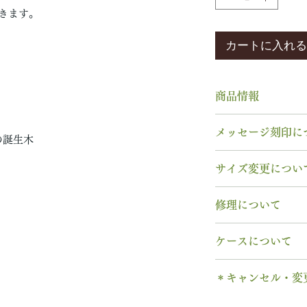
きます。
カートに入れる
】
商品情報
素材： K18YG
メッセージ刻印に
木種： 全木種か
の誕生木
幅 ： 4.0mm
無料【彫刻機 刻
サイズ変更につい
納期： 6週間〜7
フォント：ブロッ
文字数：15文字以
指輪の構造上、
サ
修理について
以下の組み合わせ
サイズ交換をご希
A～Z 英字 大
週間以内であれば
【木部、コーティ
0～9 数字
ケースについて
いたします。
木部の修理は、基
. ドット
※0.5号単位での
ります。
1本タイプ、2本 
・ 中黒
せん。
＊キャンセル・変
※天然の木を使用
のいずれかを選択
& ※ ＆の前後ス
味や木目と同じイ
有料装飾ケースに
ご注文後のキャン
to (小文字のみ