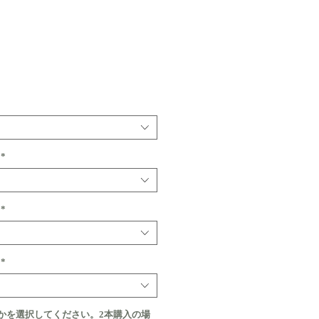
価
格
*
*
*
かを選択してください。2本購入の場