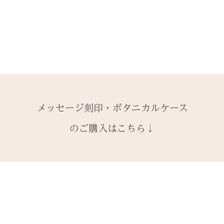
-------
います。
含まれていません
できません。
− ハイフン
2回目以降のサイ
予めご了承くださ
ス購入時に選択・
ご購入内容をお確
スペース
格の）40%の価
します。​
詳しくは下記のペ
2本同時にご注文
一つ一つ、ご注文
＊＊＊＊＊
-------
アフターメンテナ
納めします。
いる一点物になり
有料メッセージ刻
天然の木を使用し
1本ずつ、それぞ
サイズ変更ができ
購入ください。
や木目と同じイメ
本タイプのケース
扱いの注意点をよ
有料メッセージ刻
ます。
※2本購入の場合、
と ご注文くださ
新規で製作をする
アタイプ1点のい
発送時に主要な検
メッセージ刻印・ボタニカルケース
絵文字、筆記体30
6〜7週間
ます。​
本語（ひらがな、
予めご了承の上、
装飾をした『ボタ
のご購入はこちら↓
誤納品以外での、
の文字を刻めます
その他 有料装飾
換・返金はお受け
オプションページ
ご了承ください。
有料デコレーショ