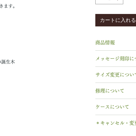
きます。
カートに入れる
商品情報
素材： K18YG
メッセージ刻印に
木種： 全木種か
の誕生木
幅 ： 5.5mm
無料【彫刻機 刻
サイズ変更につい
納期： 6週間〜7
フォント：ブロッ
文字数：15文字以
指輪の構造上、
サ
修理について
以下の組み合わせ
サイズ交換をご希
A～Z 英字 大
週間以内であれば
【木部、コーティ
0～9 数字
ケースについて
いたします。
木部の修理は、基
. ドット
※0.5号単位での
ります。
1本タイプ、2本 
・ 中黒
せん。
＊キャンセル・変
※天然の木を使用
のいずれかを選択
& ※ ＆の前後ス
味や木目と同じイ
有料装飾ケースに
ご注文後のキャン
to (小文字のみ