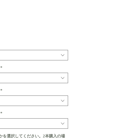
価
格
*
*
*
かを選択してください。2本購入の場