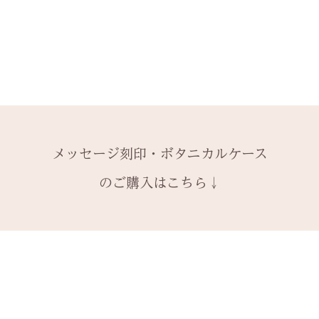
-------
います。
含まれていません
できません。
− ハイフン
2回目以降のサイ
予めご了承くださ
ス購入時に選択・
ご購入内容をお確
スペース
格の）40%の価
します。​
詳しくは下記のペ
2本同時にご注文
一つ一つ、ご注文
＊＊＊＊＊
-------
アフターメンテナ
納めします。
いる一点物になり
有料メッセージ刻
天然の木を使用し
1本ずつ、それぞ
サイズ変更ができ
購入ください。
や木目と同じイメ
本タイプのケース
扱いの注意点をよ
有料メッセージ刻
ます。
※2本購入の場合、
と ご注文くださ
新規で製作をする
アタイプ1点のい
発送時に主要な検
メッセージ刻印・ボタニカルケース
絵文字、筆記体30
6〜7週間
ます。​
本語（ひらがな、
予めご了承の上、
装飾をした『ボタ
のご購入はこちら↓
誤納品以外での、
の文字を刻めます
その他 有料装飾
換・返金はお受け
オプションページ
ご了承ください。
有料デコレーショ