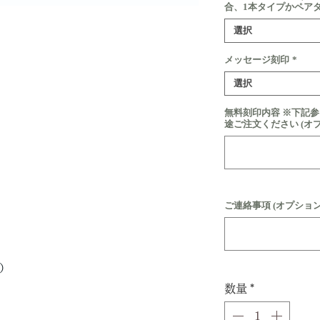
合、1本タイプかペア
選択
メッセージ刻印
*
選択
無料刻印内容 ※下記
途ご注文ください (オ
ご連絡事項 (オプション
ド）
数量
*