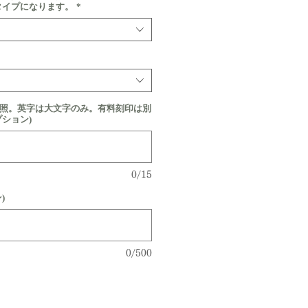
タイプになります。
*
参照。英字は大文字のみ。有料刻印は別
プション)
0/15
)
0/500