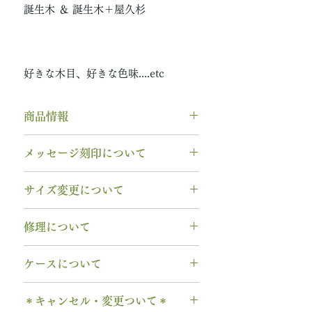
誕生木 ＆ 誕生木＋屋久杉
好きな木目、好きな色味....etc
商品情報
素材： SV925（シルバー925）
メッセージ刻印について
木種： 全木種から選択可能
無料【彫刻機 刻印】
サイズ変更について
幅 ： 3.0mm
フォント：ブロック体
納期： 3〜4週間
文字数：15文字以内
指輪の構造上、
サイズ直しができ
※お急ぎの場合は、事前にお問い
修理について
以下の組み合わせが可能です。
ません
。
合わせください
A～Z 英字 大文字のみ（※小文
サイズ交換をご希望の場合、商品
シルバー素材は変色が生じますの
字は不可です）
ケースについて
お届け日より3週間以内であれば、
で、専用のクロスをプレゼントし
0～9 数字
1回に限り無料にて新品交換いたし
ています。
1本タイプ、2本 / ペアタイプ、有
. ドット
ます。
＊キャンセル・変更ついて＊
******
料の装飾ケースのいずれかを選択