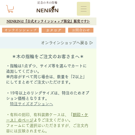
記念の木の指輪
NENRINは『公式オンラインショップ限定』販売です▷
オンラインショップ
カタログ
お問合わせ
オンラインショップへ戻る ▷
＊木の指輪をご注文のお客さまへ＊
・指輪は1点ずつ、サイズ等を選んでカートに
追加してください。
※内容がすべて同じ場合は、数量を「2以上」
にしてまとめてご注文いただけます。
​・19号以上のリングサイズは、特注のためオプ
ション価格となります。
特注サイズオプションへ
・有料の刻印、有料装飾ケースは、
「
刻印・ケ
ース」の
ページ
より
ご注文ください。
フォームにて選択はいただきますが、
ご注文内
容には反映されません。