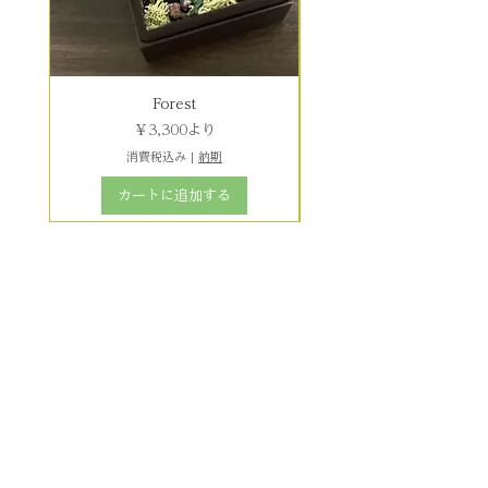
Forest
セール価格
￥3,300
より
消費税込み
|
納期
カートに追加する