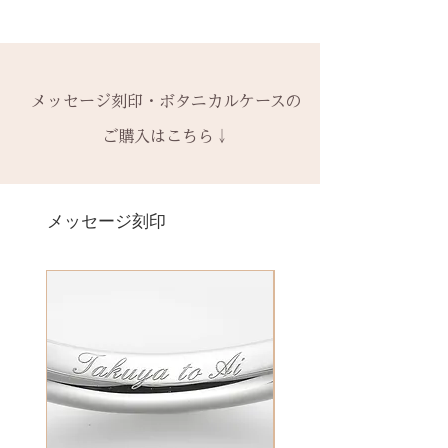
・ 中黒
※0.5号単位でのサイズ違いによる
シルバーが黒くなってしまった
できます。
ご注文後のキャンセル、デザイン
& ※ ＆の前後スペースが入ります
交換は承れません。
時、酸化（サビ）ではなく「硫
有料装飾ケースには、無料の装飾
や仕様の変更はできません。
to (小文字のみ）※ toの前後スペ
化」という反応が起こっていま
なしケース代は含まれていませ
ご購入内容をお確かめの上、手続
ースが入ります
-------
す。
ん。ご希望の場合、有料装飾ケー
きをお願いいたします。​
− ハイフン
メッセージ刻印・ボタニカルケースの
2回目以降のサイズ交換は、
（その
硫化とは硫黄成分に反応して銀が
ス購入時に選択・ご購入くださ
一つ一つ、ご注文をいただいてか
スペース
時点の販売価格の）40%の価格で
黒く変色することで、空気中の硫
ご購入はこちら↓
い。
ら手作りをしている一点物になり
の新品交換
となります。
黄成分や汗、温泉の成分に反応し
ます。
＊＊＊＊＊
ます。
2本同時にご注文の場合、2本並べ
サイズ変更ができない旨や、素材
有料メッセージ刻印は、オプショ
-------
日常的に使う幅広いものにも硫黄
て1ケースにお納めします。
の性質上の取り扱いの注意点をよ
ンページからご購入ください。
メッセージ刻印
天然の木を使用しているため、初
成分が含まれていることはありま
1本ずつ、それぞれのケースでご希
くお読みいただき、ご理解のもと
有料メッセージ刻印オプションペ
回製作時の色味や木目と同じイメ
すので、完全に避けることもでき
望の場合は、1本タイプのケースを
ご注文くださいませ。
ージへ
ージにはならないことがございま
ず難しいところですが、専用クロ
ご選択ください。
発送時に主要な検品を行い、万全
す。
スで日々のお手入れができます。
※2本購入の場合、1本タイプ×2
にお送りいたします。​
絵文字、筆記体30文字、ゴシック
新規で製作をするため、通常納期
空気中にも硫黄の化合物である二
点、もしくはペアタイプ1点のいず
誤納品以外での、お客様のご都合
体30文字、日本語（ひらがな、漢
がかかります。3〜4週間
酸化硫黄（SO2）は存在するの
れかになります。
による返品・交換・返金はお受け
字など）、自筆刻印（手書きの文
予めご了承の上、ご注文くださ
で、着用しないで放置してあるほ
いたしておりませんので、予めご
字を刻めます）等、刻印の種類が
い。
うが(条件によっては)黒色化する場
装飾をした『ボタニカルケース』
了承ください。
豊富です！
合もあります。
は、