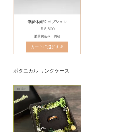
その他 有料装飾ケースを選択いた
【木部、コーティング修理につい
だき、下記のオプションページよ
て】
りお求めください。
木部の修理は、基本的に木部の張
有料デコレーションケースを選ぶ
筆記体刻印 オプション
ゴシック体刻印 オプシ
り替え対応になります。
価格
￥8,800
※天然の木を使用しているため、
消費税込み
|
納期
初回製作時の色味や木目と同じイ
カートに追加する
メージにはならないことがござい
ます。
予めご了承ください。
ボタニカル リングケース
詳しくは下記のページよりご確認
ください
order
order
アフターメンテナンス