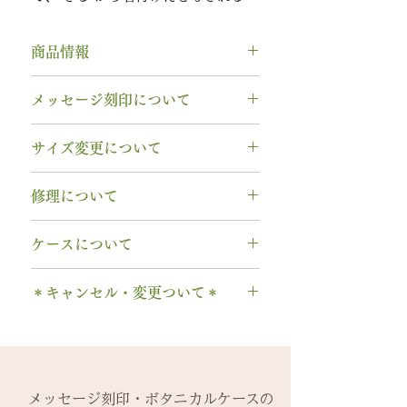
商品情報
素材： K18PG（18金ピンクゴー
メッセージ刻印について
ルド）
木種： 桐・キリ
無料【彫刻機 刻印】
サイズ変更について
幅 ： 4.0mm
フォント：ブロック体
納期： 6週間〜7週間
文字数：15文字以内
指輪の構造上、
サイズ直しができ
修理について
以下の組み合わせが可能です。
ません
。
A～Z 英字 大文字のみ（※小文
サイズ交換をご希望の場合、商品
【木部、コーティング修理につい
字は不可です）
ケースについて
お届け日より3週間以内であれば、
て】
0～9 数字
1回に限り無料にて新品交換いたし
木部の修理は、基本的に木部の張
1本タイプ、2本 / ペアタイプ、有
. ドット
ます。
＊キャンセル・変更ついて＊
り替え対応になります。
料の装飾ケースのいずれかを選択
・ 中黒
※0.5号単位でのサイズ違いによる
※天然の木を使用しているため、
できます。
ご注文後のキャンセル、デザイン
& ※ ＆の前後スペースが入ります
交換は承れません。
初回製作時の色味や木目と同じイ
有料装飾ケースには、無料の装飾
や仕様の変更はできません。
to (小文字のみ）※ toの前後スペ
メージにはならないことがござい
なしケース代は含まれていませ
ご購入内容をお確かめの上、手続
ースが入ります
-------
ます。
ん。ご希望の場合、有料装飾ケー
きをお願いいたします。​
− ハイフン
メッセージ刻印・ボタニカルケースの
2回目以降のサイズ交換は、
（その
予めご了承ください。