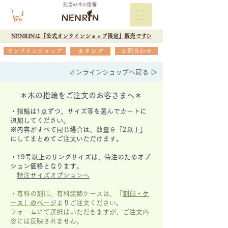
記念の木の指輪
NENRINは『公式オンラインショップ限定』販売です▷
オンラインショップ
カタログ
お問合わせ
オンラインショップへ戻る ▷
＊木の指輪をご注文のお客さまへ＊
・指輪は1点ずつ、サイズ等を選んでカートに
追加してください。
※内容がすべて同じ場合は、数量を「2以上」
にしてまとめてご注文いただけます。
​・19号以上のリングサイズは、特注のためオプ
ション価格となります。
特注サイズオプションへ
・有料の刻印、有料装飾ケースは、
「
刻印・ケ
ース」の
ページ
より
ご注文ください。
フォームにて選択はいただきますが、
ご注文内
容には反映されません。