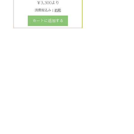
セール価格
￥3,300
より
消費税込み
|
納期
カートに追加する