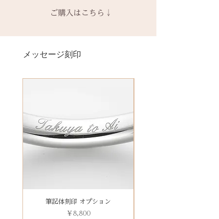
ス購入時に選択・ご購入くださ
一つ一つ、ご注文をいただいてか
スペース
時点の販売価格の）40%の価格で
ご購入はこちら↓
い。
ら手作りをしている一点物になり
の新品交換
となります。
詳しくは下記のページよりご確認
ます。
＊＊＊＊＊
ください
2本同時にご注文の場合、2本並べ
サイズ変更ができない旨や、素材
有料メッセージ刻印は、オプショ
-------
アフターメンテナンス
て1ケースにお納めします。
の性質上の取り扱いの注意点をよ
ンページからご購入ください。
メッセージ刻印
天然の木を使用しているため、初
1本ずつ、それぞれのケースでご希
くお読みいただき、ご理解のもと
有料メッセージ刻印オプションペ
回製作時の色味や木目と同じイメ
望の場合は、1本タイプのケースを
ご注文くださいませ。
ージへ
ージにはならないことがございま
ご選択ください。
発送時に主要な検品を行い、万全
す。
※2本購入の場合、1本タイプ×2
にお送りいたします。​
絵文字、筆記体30文字、ゴシック
新規で製作をするため、通常納期
点、もしくはペアタイプ1点のいず
誤納品以外での、お客様のご都合
体30文字、日本語（ひらがな、漢
がかかります。6〜7週間
れかになります。
による返品・交換・返金はお受け
字など）、自筆刻印（手書きの文
予めご了承の上、ご注文くださ
いたしておりませんので、予めご
字を刻めます）等、刻印の種類が
い。
装飾をした『ボタニカルケース』
了承ください。
豊富です！
は、
その他 有料装飾ケースを選択いた
だき、下記のオプションページよ
りお求めください。
有料デコレーションケースを選ぶ
筆記体刻印 オプション
ゴシック体刻印 オプシ
価格
￥8,800