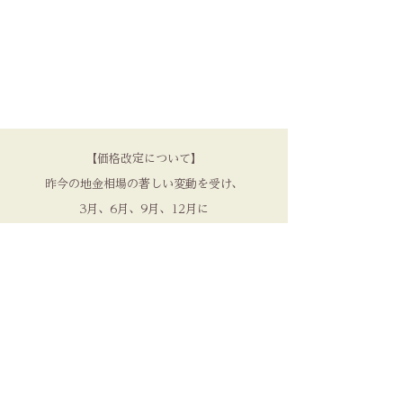
【価格改定について】
昨今の地金相場の著しい変動を受け、
3月、6月、9月、12月に
価格の見直しを実施しております。
品質を守るため、
何卒ご理解いただけますと幸いです。​
NENRIN