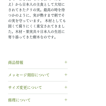
え）から日本人の主食として大切に
されてきたクリの実。最高の時を待
つかのように、実が熟すまで刺でそ
の実を守っています。 木材としても
固くて腐りにくく重宝されてきまし
た。木材・果実共々日本人の生活に
寄り添ってきた樹木なのです。
商品情報
素材： K18PG（18金ピンクゴー
メッセージ刻印について
ルド）
木種： 栗 クリ
無料【彫刻機 刻印】
サイズ変更について
幅 ： 4.0mm
フォント：ブロック体
納期： 6週間〜7週間
文字数：15文字以内
指輪の構造上、
サイズ直しができ
修理について
以下の組み合わせが可能です。
ません
。