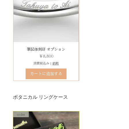
れかになります。
による返品・交換・返金はお受け
字など）、自筆刻印（手書きの文
予めご了承の上、ご注文くださ
いたしておりませんので、予めご
字を刻めます）等、刻印の種類が
い。
装飾をした『ボタニカルケース』
了承ください。
豊富です！
は、
その他 有料装飾ケースを選択いた
だき、下記のオプションページよ
りお求めください。
有料デコレーションケースを選ぶ
筆記体刻印 オプション
ゴシック体刻印 オプシ
価格
￥8,800
消費税込み
|
納期
カートに追加する
ボタニカル リングケース
order
order