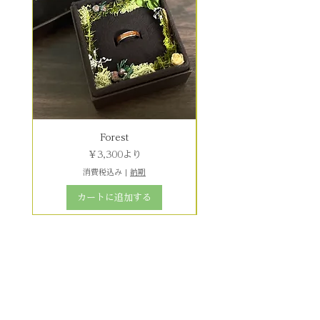
Forest
セール価格
￥3,300
より
消費税込み
|
納期
カートに追加する