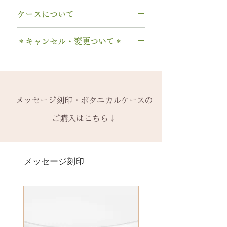
A～Z 英字 大文字のみ（※小文
サイズ交換をご希望の場合、商品
【木部、コーティング修理につい
字は不可です）
ケースについて
お届け日より3週間以内であれば、
て】
0～9 数字
1回に限り無料にて新品交換いたし
木部の修理は、基本的に木部の張
1本タイプ、2本 / ペアタイプ、有
. ドット
ます。
＊キャンセル・変更ついて＊
り替え対応になります。
料の装飾ケースのいずれかを選択
・ 中黒
※0.5号単位でのサイズ違いによる
※天然の木を使用しているため、
できます。
ご注文後のキャンセル、デザイン
& ※ ＆の前後スペースが入ります
交換は承れません。
初回製作時の色味や木目と同じイ
有料装飾ケースには、無料の装飾
や仕様の変更はできません。
to (小文字のみ）※ toの前後スペ
メージにはならないことがござい
なしケース代は含まれていませ
ご購入内容をお確かめの上、手続
ースが入ります
-------
ます。
ん。ご希望の場合、有料装飾ケー
きをお願いいたします。​
− ハイフン
メッセージ刻印・ボタニカルケースの
2回目以降のサイズ交換は、
（その
予めご了承ください。
ス購入時に選択・ご購入くださ
一つ一つ、ご注文をいただいてか
スペース
時点の販売価格の）40%の価格で
ご購入はこちら↓
い。
ら手作りをしている一点物になり
の新品交換
となります。
詳しくは下記のページよりご確認
ます。
＊＊＊＊＊
ください
2本同時にご注文の場合、2本並べ
サイズ変更ができない旨や、素材
有料メッセージ刻印は、オプショ
-------
アフターメンテナンス
て1ケースにお納めします。
の性質上の取り扱いの注意点をよ
ンページからご購入ください。
メッセージ刻印
天然の木を使用しているため、初
1本ずつ、それぞれのケースでご希
くお読みいただき、ご理解のもと
有料メッセージ刻印オプションペ
回製作時の色味や木目と同じイメ
望の場合は、1本タイプのケースを
ご注文くださいませ。
ージへ
ージにはならないことがございま
ご選択ください。
発送時に主要な検品を行い、万全
す。
※2本購入の場合、1本タイプ×2
にお送りいたします。​
絵文字、筆記体30文字、ゴシック
新規で製作をするため、通常納期
点、もしくはペアタイプ1点のいず
誤納品以外での、お客様のご都合
体30文字、日本語（ひらがな、漢
がかかります。6〜7週間