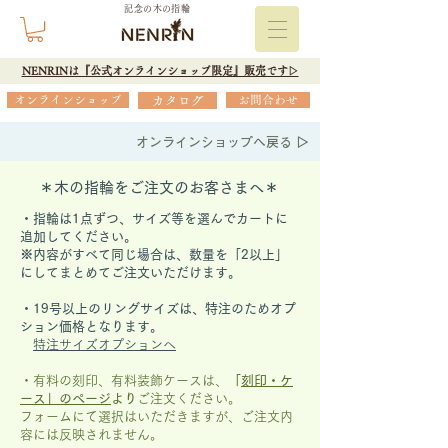
記念の木の指輪
NENRINは『公式オンラインショップ限定』販売です▷
オンラインショップ
カタログ
お問合わせ
オンラインショップへ戻る ▷
＊木の指輪をご注文のお客さまへ＊
・指輪は1点ずつ、サイズ等を選んでカートに
追加してください。
※内容がすべて同じ場合は、数量を「2以上」
にしてまとめてご注文いただけます。
​・19号以上のリングサイズは、特注のためオプ
ション価格となります。
特注サイズオプションへ
・有料の刻印、有料装飾ケースは、
「
刻印・ケ
ース」の
ページ
より
ご注文ください。
フォームにて選択はいただきますが、
ご注文内
容には反映されません。