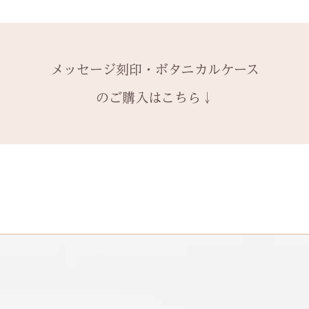
1本ずつ、それぞ
サイズ変更ができ
購入ください。
【価格レベル】全
本タイプのケース
扱いの注意点をよ
有料メッセージ刻
レベルA : 木材
※2本購入の場合、
と ご注文くださ
￥12,100（税込）
アタイプ1点のい
発送時に主要な検
絵文字、筆記体30
レベルB : 木材
メッセージ刻印・ボタニカルケース
ます。​
本語（ひらがな、
金属部分の傷取り（
装飾をした『ボタ
誤納品以外での、
の文字を刻めます
込）
のご購入はこちら↓
その他 有料装飾
換・返金はお受け
レベルC : レベルA
オプションページ
ご了承ください。
込）
有料デコレーショ
レベルD：その他
※変形の状態によ
になる場合がござ
石動き、石留め直
状態確認後、別途
￥5,500（税込）
石留め直し修理は
提でのお見積もり