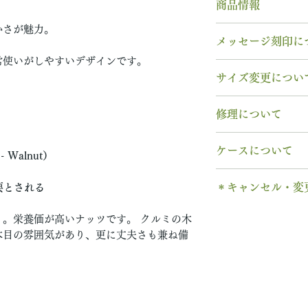
商品情報
かさが魅力。
素材： K18PG
メッセージ刻印に
木種： 2月 クル
常使いがしやすいデザインです。
石種： 11月 ブ
無料【彫刻機 刻
サイズ変更につい
リング幅：3.0mm
フォント：ブロッ
納期： 6〜7週間
文字数：15文字以
指輪の構造上、
サ
修理について
以下の組み合わせ
サイズ交換をご希
石サイズ：0.1ct程
A～Z 英字 大
交換
いたします。
木部、コーティン
石の形 ：ラウン
0～9 数字
ケースについて
2回目以降のサイ
 Walnut）
木部、コーティン
. ドット
格の）50%の価
み無料
で承ります
1本タイプ、2本 
当社基準のルース
・ 中黒
※誕生石ルースは
＊キャンセル・変
要とされる
す。
のいずれかを選択
宝石の鑑別書はつ
& ※ ＆の前後ス
取り替えいたしま
木部の修理は、基
有料装飾ケースに
鑑別書つき、グレ
ご注文後のキャン
to (小文字のみ
天然の木を使用し
。栄養価が高いナッツです。 クルミの木
ります。
含まれていません
い合わせください
できません。
− ハイフン
木目の雰囲気があり、更に丈夫さも兼ね備
や木目と同じイメ
※天然の木を使用
ス購入時に選択・
別途、見積もりを
ご購入内容をお確
スペース
ます。
味や木目と同じイ
します。​
新規で製作をする
います。
2本同時にご注文
一つ一つ、ご注文
＊＊＊＊＊
6〜7週間
予めご了承くださ
納めします。
いる一点物になり
有料メッセージ刻
予めご了承の上、