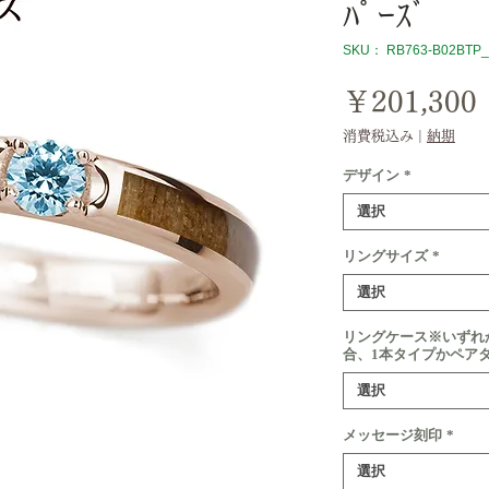
ﾊﾟｰｽﾞ
SKU： RB763-B02BTP
￥201,300
消費税込み
|
納期
デザイン
*
選択
リングサイズ
*
選択
リングケース※いずれ
合、1本タイプかペア
選択
メッセージ刻印
*
選択