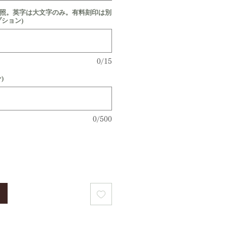
参照。英字は大文字のみ。有料刻印は別
プション)
0/15
)
0/500