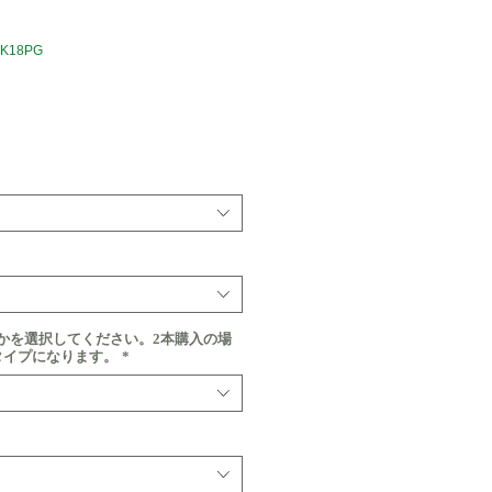
_K18PG
価
格
かを選択してください。2本購入の場
タイプになります。
*