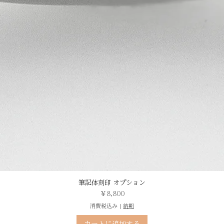
筆記体刻印 オプション
価格
￥8,800
消費税込み
|
納期