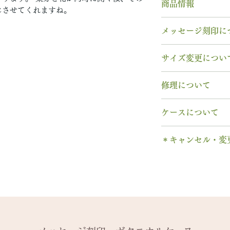
商品情報
じさせてくれますね。
素材： K18PG
メッセージ刻印に
木種： 桜 サク
幅 ： 5.5mm
無料【彫刻機 刻
サイズ変更につい
納期： 6週間〜7
フォント：ブロッ
文字数：15文字以
指輪の構造上、
サ
修理について
以下の組み合わせ
サイズ交換をご希
A～Z 英字 大
週間以内であれば
【木部、コーティ
0～9 数字
ケースについて
いたします。
木部の修理は、基
. ドット
※0.5号単位での
ります。
1本タイプ、2本 
・ 中黒
せん。
＊キャンセル・変
※天然の木を使用
のいずれかを選択
& ※ ＆の前後ス
味や木目と同じイ
有料装飾ケースに
ご注文後のキャン
to (小文字のみ
-------
います。
含まれていません
できません。
− ハイフン
2回目以降のサイ
予めご了承くださ
ス購入時に選択・
ご購入内容をお確
スペース
格の）40%の価
します。​
詳しくは下記のペ
2本同時にご注文
一つ一つ、ご注文
＊＊＊＊＊
-------
アフターメンテナ
納めします。
いる一点物になり
有料メッセージ刻
天然の木を使用し