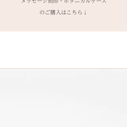
メッセージ刻印・ボタニカルケース
1本ずつ、それぞ
サイズ変更ができ
購入ください。
や木目と同じイメ
本タイプのケース
扱いの注意点をよ
有料メッセージ刻
ます。
のご購入はこちら↓
※2本購入の場合、
と ご注文くださ
新規で製作をする
アタイプ1点のい
発送時に主要な検
絵文字、筆記体30
6〜7週間
ます。​
本語（ひらがな、
予めご了承の上、
装飾をした『ボタ
誤納品以外での、
の文字を刻めます
その他 有料装飾
換・返金はお受け
オプションページ
ご了承ください。
有料デコレーショ