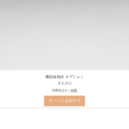
筆記体刻印 オプション
価格
￥8,800
消費税込み
|
納期
カートに追加する