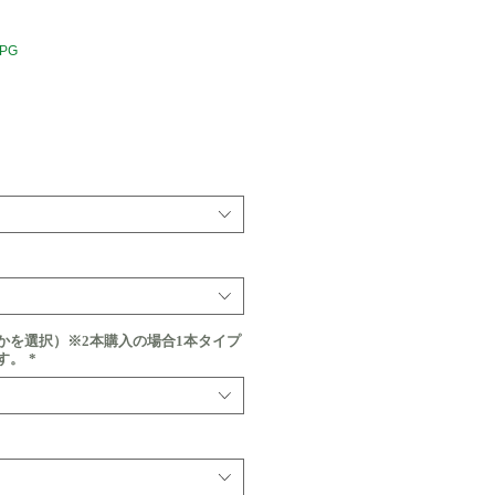
8PG
価
格
かを選択）※2本購入の場合1本タイプ
す。
*