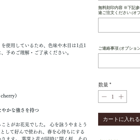
無料刻印内容 ※下記
途ご注文ください (オ
を使用しているため、色味や木目は1点1
ご連絡事項 (オプション
は、予めご理解・ご了承ください。
数量
*
cherry）
なやかな強さを持つ
カートに入れる
ことがお花見でした。 心を詠うやまとう
葉として好んで使われ、春を心待ちにする
ります。 葉芽と花が同時に開く桜、その