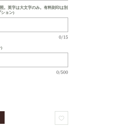
参照。英字は大文字のみ。有料刻印は別
プション)
0/15
)
0/500