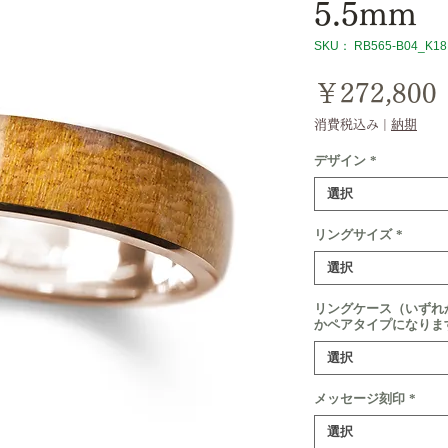
5.5mm
SKU： RB565-B04_K1
￥272,800
消費税込み
|
納期
デザイン
*
選択
リングサイズ
*
選択
リングケース（いずれ
かペアタイプになりま
選択
メッセージ刻印
*
選択