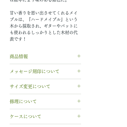
甘い香りを思い出させてくれるメイ
プルは、『ハードメイプル』という
木から採取され、ギターやバットに
も使われるしっかりとした木材の代
表です！
商品情報
素材： K18PG（9月 ピンクゴー
メッセージ刻印について
ルド）
木種： ハードメイプル
無料【彫刻機 刻印】
サイズ変更について
石種： 11月 ブルートパーズ
フォント：ブロック体
リング幅：3.0mm
文字数：15文字以内
指輪の構造上、
サイズ直しができ
納期： 6〜7週間
修理について
以下の組み合わせが可能です。
ません
。
A～Z 英字 大文字のみ（※小文
サイズ交換をご希望の場合、
1回の
木部、コーティング修理について
石サイズ：0.1ct程度 / 直径3.0mm
字は不可です）
ケースについて
み無料で新品交換
いたします。
木部、コーティング修理をご希望
程度
0～9 数字
2回目以降のサイズ交換は、
（その
の場合、
1回のみ無料
で承ります。