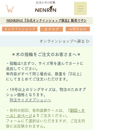
記念の木の指輪
NENRINは『公式オンラインショップ限定』販売です▷
オンラインショップ
カタログ
お問合わせ
オンラインショップへ戻る ▷
＊木の指輪をご注文のお客さまへ＊
・指輪は1点ずつ、サイズ等を選んでカートに
追加してください。
※内容がすべて同じ場合は、数量を「2以上」
にしてまとめてご注文いただけます。
​・19号以上のリングサイズは、特注のためオプ
ション価格となります。
特注サイズオプションへ
・有料の刻印、有料装飾ケースは、
「
刻印・ケ
ース」の
ページ
より
ご注文ください。
フォームにて選択はいただきますが、
ご注文内
容には反映されません。