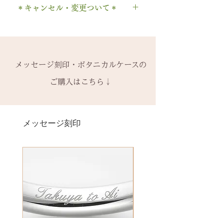
1本タイプ、2本 / ペアタイプ、有
石の形 ：ラウンド
. ドット
時点の販売価格の）50%の価格で
＊キャンセル・変更ついて＊
2回目以降は有料になります。
料の装飾ケースのいずれかを選択
・ 中黒
の新品交換
となります。
木部の修理は、基本的に木部の張
できます。
当社基準のルースをご用意いたし
ご注文後のキャンセル、デザイン
& ※ ＆の前後スペースが入ります
※誕生石ルースはそのまま使い、
り替え対応になります。
有料装飾ケースには、無料の装飾
ます。
や仕様の変更はできません。
to (小文字のみ）※ toの前後スペ
枠だけ新しくお取り替えいたしま
※天然の木を使用しているため、
なしケース代は含まれていませ
宝石の鑑別書はついておりませ
ご購入内容をお確かめの上、手続
ースが入ります
す。
初回製作時の色味や木目と同じイ
ん。ご希望の場合、有料装飾ケー
ん。
きをお願いいたします。​
− ハイフン
メッセージ刻印・ボタニカルケースの
天然の木を使用しているため、初
メージにはならないことがござい
ス購入時に選択・ご購入くださ
鑑別書つき、グレードにご要望が
一つ一つ、ご注文をいただいてか
スペース
回製作時の色味や木目と同じイメ
ます。
ご購入はこちら↓
い。
ある場合、お問い合わせくださ
ら手作りをしている一点物になり
ージにはならないことがございま
予めご了承ください。
い。
ます。
＊＊＊＊＊
す。
2本同時にご注文の場合、2本並べ
別途、見積もりをご連絡させてい
サイズ変更ができない旨や、素材
有料メッセージ刻印は、オプショ
新規で製作をするため、通常納期
【価格レベル】全て1点の価格で
て1ケースにお納めします。
ただきます。
の性質上の取り扱いの注意点をよ
ンページからご購入ください。
メッセージ刻印
がかかります。6〜7週間
す。
1本ずつ、それぞれのケースでご希
くお読みいただき、ご理解のもと
有料メッセージ刻印オプションペ
予めご了承の上、ご注文くださ
レベルA : 木材張り替え+コーティ
望の場合は、1本タイプのケースを
ご注文くださいませ。
ージへ
い。
ング修理 ￥12,100（税込）
ご選択ください。
発送時に主要な検品を行い、万全
レベルB : 木材張り替え+コーティ
※2本購入の場合、1本タイプ×2
にお送りいたします。​
絵文字、筆記体30文字、ゴシック
ング修理、貴金属部分の傷取り
点、もしくはペアタイプ1点のいず
誤納品以外での、お客様のご都合
体30文字、日本語（ひらがな、漢
（磨き直し） ￥15,950（税込）
れかになります。
による返品・交換・返金はお受け
字など）、自筆刻印（手書きの文
レベルC : レベルA B ＋変形修
いたしておりませんので、予めご
字を刻めます）等、刻印の種類が
理 ￥18,700（税込）
装飾をした『ボタニカルケース』
了承ください。
豊富です！