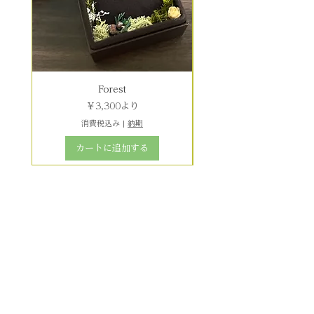
Forest
セール価格
￥3,300
より
消費税込み
|
納期
カートに追加する