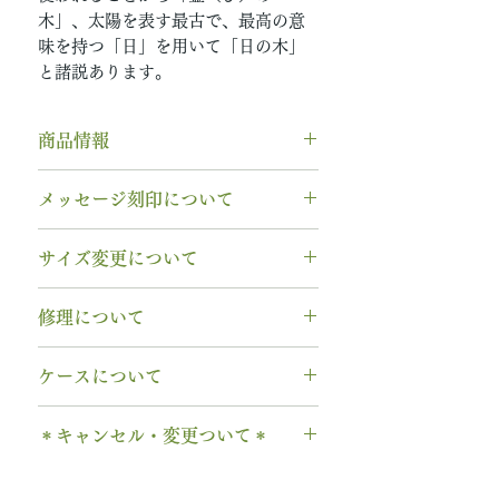
木」、太陽を表す最古で、最高の意
味を持つ「日」を用いて「日の木」
と諸説あります。
商品情報
素材： K18PG（18金ピンクゴー
メッセージ刻印について
ルド）
木種： 檜 ヒノキ
無料【彫刻機 刻印】
サイズ変更について
幅 ： 3.0mm
フォント：ブロック体
納期： 6週間〜7週間
文字数：15文字以内
指輪の構造上、
サイズ直しができ
修理について
以下の組み合わせが可能です。
ません
。
A～Z 英字 大文字のみ（※小文
サイズ交換をご希望の場合、商品
【木部、コーティング修理につい
字は不可です）
ケースについて
お届け日より3週間以内であれば、
て】
0～9 数字
1回に限り無料にて新品交換いたし
木部の修理は、基本的に木部の張
1本タイプ、2本 / ペアタイプ、有
. ドット
ます。
＊キャンセル・変更ついて＊
り替え対応になります。
料の装飾ケースのいずれかを選択
・ 中黒
※0.5号単位でのサイズ違いによる
※天然の木を使用しているため、
できます。
ご注文後のキャンセル、デザイン
& ※ ＆の前後スペースが入ります
交換は承れません。
初回製作時の色味や木目と同じイ