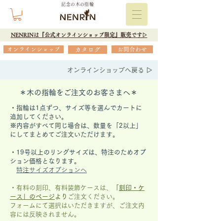
記念の木の指輪
NENRINは『公式オンラインショップ限定』販売です▷
オンラインショップ
カタログ
お問合わせ
オンラインショップへ戻る ▷
＊木の指輪をご注文のお客さまへ＊
・指輪は1点ずつ、サイズ等を選んでカートに
追加してください。
※内容がすべて同じ場合は、数量を「2以上」
にしてまとめてご注文いただけます。
​・19号以上のリングサイズは、特注のためオプ
ション価格となります。
特注サイズオプションへ
・有料の刻印、有料装飾ケースは、
「
刻印・ケ
ース」の
ページ
より
ご注文ください。
フォームにて選択はいただきますが、
ご注文内
容には反映されません。