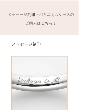
有料装飾ケースには、無料の装飾
や仕様の変更はできません。
to (小文字のみ）※ toの前後スペ
メージにはならないことがござい
なしケース代は含まれていませ
ご購入内容をお確かめの上、手続
ースが入ります
-------
ます。
ん。ご希望の場合、有料装飾ケー
きをお願いいたします。​
− ハイフン
メッセージ刻印・ボタニカルケースの
2回目以降のサイズ交換は、
（その
予めご了承ください。
ス購入時に選択・ご購入くださ
一つ一つ、ご注文をいただいてか
スペース
時点の販売価格の）40%の価格で
ご購入はこちら↓
い。
ら手作りをしている一点物になり
の新品交換
となります。
詳しくは下記のページよりご確認
ます。
＊＊＊＊＊
ください
2本同時にご注文の場合、2本並べ
サイズ変更ができない旨や、素材
有料メッセージ刻印は、オプショ
-------
アフターメンテナンス
て1ケースにお納めします。
の性質上の取り扱いの注意点をよ
ンページからご購入ください。
メッセージ刻印
天然の木を使用しているため、初
1本ずつ、それぞれのケースでご希
くお読みいただき、ご理解のもと
有料メッセージ刻印オプションペ
回製作時の色味や木目と同じイメ
望の場合は、1本タイプのケースを
ご注文くださいませ。
ージへ
ージにはならないことがございま
ご選択ください。
発送時に主要な検品を行い、万全
す。
※2本購入の場合、1本タイプ×2
にお送りいたします。​
絵文字、筆記体30文字、ゴシック
新規で製作をするため、通常納期
点、もしくはペアタイプ1点のいず
誤納品以外での、お客様のご都合
体30文字、日本語（ひらがな、漢
がかかります。6〜7週間
れかになります。
による返品・交換・返金はお受け
字など）、自筆刻印（手書きの文
予めご了承の上、ご注文くださ
いたしておりませんので、予めご
字を刻めます）等、刻印の種類が
い。
装飾をした『ボタニカルケース』
了承ください。
豊富です！
は、
その他 有料装飾ケースを選択いた
だき、下記のオプションページよ