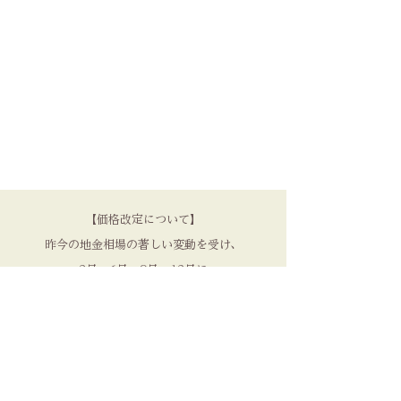
【価格改定について】
昨今の地金相場の著しい変動を受け、
3月、6月、9月、12月に
価格の見直しを実施しております。
品質を守るため、
何卒ご理解いただけますと幸いです。​
NENRIN