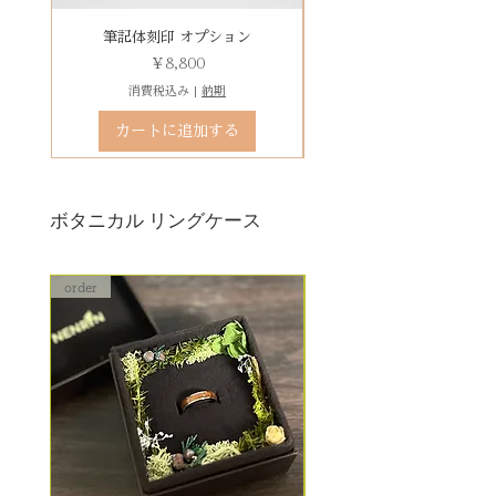
りお求めください。
有料デコレーションケースを選ぶ
筆記体刻印 オプション
ゴシック体刻印 オプシ
価格
￥8,800
消費税込み
|
納期
カートに追加する
ボタニカル リングケース
order
order