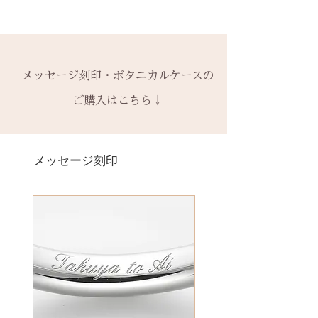
・ 中黒
※0.5号単位でのサイズ違いによる
※天然の木を使用しているため、
できます。
ご注文後のキャンセル、デザイン
& ※ ＆の前後スペースが入ります
交換は承れません。
初回製作時の色味や木目と同じイ
有料装飾ケースには、無料の装飾
や仕様の変更はできません。
to (小文字のみ）※ toの前後スペ
メージにはならないことがござい
なしケース代は含まれていませ
ご購入内容をお確かめの上、手続
ースが入ります
-------
ます。
ん。ご希望の場合、有料装飾ケー
きをお願いいたします。​
− ハイフン
メッセージ刻印・ボタニカルケースの
2回目以降のサイズ交換は、
（その
予めご了承ください。
ス購入時に選択・ご購入くださ
一つ一つ、ご注文をいただいてか
スペース
時点の販売価格の）40%の価格で
ご購入はこちら↓
い。
ら手作りをしている一点物になり
の新品交換
となります。
詳しくは下記のページよりご確認
ます。
＊＊＊＊＊
ください
2本同時にご注文の場合、2本並べ
サイズ変更ができない旨や、素材
有料メッセージ刻印は、オプショ
-------
アフターメンテナンス
て1ケースにお納めします。
の性質上の取り扱いの注意点をよ
ンページからご購入ください。
メッセージ刻印
天然の木を使用しているため、初
1本ずつ、それぞれのケースでご希
くお読みいただき、ご理解のもと
有料メッセージ刻印オプションペ
回製作時の色味や木目と同じイメ
望の場合は、1本タイプのケースを
ご注文くださいませ。
ージへ
ージにはならないことがございま
ご選択ください。
発送時に主要な検品を行い、万全
す。
※2本購入の場合、1本タイプ×2
にお送りいたします。​
絵文字、筆記体30文字、ゴシック
新規で製作をするため、通常納期
点、もしくはペアタイプ1点のいず
誤納品以外での、お客様のご都合
体30文字、日本語（ひらがな、漢
がかかります。6〜7週間
れかになります。
による返品・交換・返金はお受け
字など）、自筆刻印（手書きの文
予めご了承の上、ご注文くださ
いたしておりませんので、予めご
字を刻めます）等、刻印の種類が
い。
装飾をした『ボタニカルケース』
了承ください。
豊富です！
は、