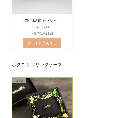
その他 有料装飾ケースを選択いた
だき、下記のオプションページよ
りお求めください。
有料デコレーションケースを選ぶ
筆記体刻印 オプション
ゴシック体刻印 オプシ
価格
￥8,800
消費税込み
|
納期
カートに追加する
ボタニカル リングケース
order
order