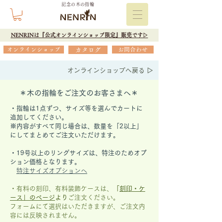
記念の木の指輪
NENRINは『公式オンラインショップ限定』販売です▷
オンラインショップ
カタログ
お問合わせ
オンラインショップへ戻る ▷
＊木の指輪をご注文のお客さまへ＊
・指輪は1点ずつ、サイズ等を選んでカートに
追加してください。
※内容がすべて同じ場合は、数量を「2以上」
にしてまとめてご注文いただけます。
​・19号以上のリングサイズは、特注のためオプ
ション価格となります。
特注サイズオプションへ
・有料の刻印、有料装飾ケースは、
「
刻印・ケ
ース」の
ページ
より
ご注文ください。
フォームにて選択はいただきますが、
ご注文内
容には反映されません。