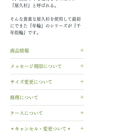
『屋久杉』と呼ばれる。
そんな貴重な屋久杉を使用して最初
にできた『年輪』のシリーズが『千
年指輪』です。
商品情報
素材： K18PG（18金ピンクゴー
メッセージ刻印について
ルド）
木種： 屋久杉 ヤクスギ
無料【彫刻機 刻印】
サイズ変更について
幅 ： 3.0mm
フォント：ブロック体
納期： 6週間〜7週間
文字数：15文字以内
指輪の構造上、
サイズ直しができ
修理について
以下の組み合わせが可能です。
ません
。
A～Z 英字 大文字のみ（※小文
サイズ交換をご希望の場合、商品
【木部、コーティング修理につい
字は不可です）
ケースについて
お届け日より3週間以内であれば、
て】
0～9 数字
1回に限り無料にて新品交換いたし
木部の修理は、基本的に木部の張
1本タイプ、2本 / ペアタイプ、有
. ドット
ます。
＊キャンセル・変更ついて＊
り替え対応になります。
料の装飾ケースのいずれかを選択