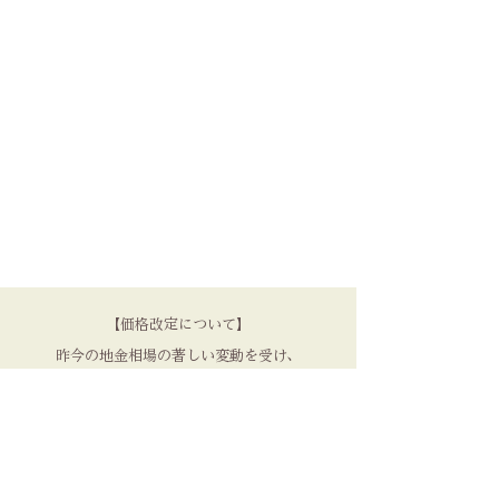
【価格改定について】
昨今の地金相場の著しい変動を受け、
3月、6月、9月、12月に
価格の見直しを実施しております。
品質を守るため、