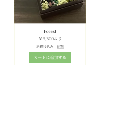
Forest
セール価格
￥3,300
より
消費税込み
|
納期
カートに追加する