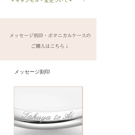
時点の販売価格の）50%の価格で
＊キャンセル・変更ついて＊
2回目以降は有料になります。
料の装飾ケースのいずれかを選択
・ 中黒
の新品交換
となります。
木部の修理は、基本的に木部の張
できます。
当社基準のルースをご用意いたし
ご注文後のキャンセル、デザイン
& ※ ＆の前後スペースが入ります
※誕生石ルースはそのまま使い、
り替え対応になります。
有料装飾ケースには、無料の装飾
ます。
や仕様の変更はできません。
to (小文字のみ）※ toの前後スペ
枠だけ新しくお取り替えいたしま
※天然の木を使用しているため、
なしケース代は含まれていませ
宝石の鑑別書はついておりませ
ご購入内容をお確かめの上、手続
ースが入ります
す。
初回製作時の色味や木目と同じイ
ん。ご希望の場合、有料装飾ケー
ん。
きをお願いいたします。​
− ハイフン
メッセージ刻印・ボタニカルケースの
天然の木を使用しているため、初
メージにはならないことがござい
ス購入時に選択・ご購入くださ
鑑別書つき、グレードにご要望が
一つ一つ、ご注文をいただいてか
スペース
回製作時の色味や木目と同じイメ
ます。
ご購入はこちら↓
い。
ある場合、お問い合わせくださ
ら手作りをしている一点物になり
ージにはならないことがございま
予めご了承ください。
い。
ます。
＊＊＊＊＊
す。
2本同時にご注文の場合、2本並べ
別途、見積もりをご連絡させてい
サイズ変更ができない旨や、素材
有料メッセージ刻印は、オプショ
新規で製作をするため、通常納期
【価格レベル】全て1点の価格で
て1ケースにお納めします。
ただきます。
の性質上の取り扱いの注意点をよ
ンページからご購入ください。
メッセージ刻印
がかかります。6〜7週間
す。
1本ずつ、それぞれのケースでご希
くお読みいただき、ご理解のもと
有料メッセージ刻印オプションペ
予めご了承の上、ご注文くださ
レベルA : 木材張り替え+コーティ
望の場合は、1本タイプのケースを
ご注文くださいませ。
ージへ
い。
ング修理 ￥12,100（税込）
ご選択ください。
発送時に主要な検品を行い、万全
レベルB : 木材張り替え+コーティ
※2本購入の場合、1本タイプ×2
にお送りいたします。​
絵文字、筆記体30文字、ゴシック
ング修理、貴金属部分の傷取り
点、もしくはペアタイプ1点のいず
誤納品以外での、お客様のご都合
体30文字、日本語（ひらがな、漢
（磨き直し） ￥15,950（税込）
れかになります。
による返品・交換・返金はお受け
字など）、自筆刻印（手書きの文
レベルC : レベルA B ＋変形修
いたしておりませんので、予めご
字を刻めます）等、刻印の種類が
理 ￥18,700（税込）
装飾をした『ボタニカルケース』
了承ください。
豊富です！
レベルD：その他 要見積もり
は、