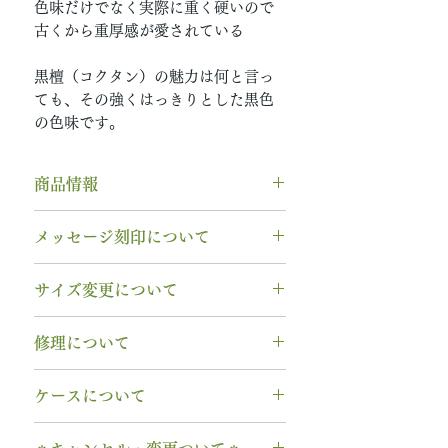
色味だけでなく実際に重く硬いので
古くから重厚感が愛されている
黒檀（コクタン）の魅力は何と言っ
ても、その強くはっきりとした黒色
の色味です。
商品情報
素材： K18PG（9月 ピンクゴー
メッセージ刻印について
ルド）
木種： 黒檀
無料【彫刻機 刻印】
サイズ変更について
石種： 11月 ブルーサファイア
フォント：ブロック体
リング幅：3.0mm
文字数：15文字以内
指輪の構造上、
サイズ直しができ
納期： 6〜7週間
修理について
以下の組み合わせが可能です。
ません
。
A～Z 英字 大文字のみ（※小文
サイズ交換をご希望の場合、
1回の
木部、コーティング修理について
石サイズ：0.1ct程度 / 直径3.0mm
字は不可です）
ケースについて
み無料で新品交換
いたします。
木部、コーティング修理をご希望
程度
0～9 数字
2回目以降のサイズ交換は、
（その
の場合、
1回のみ無料
で承ります。
1本タイプ、2本 / ペアタイプ、有
石の形 ：ラウンド
. ドット