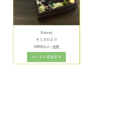
Forest
セール価格
￥3,300
より
消費税込み
|
納期
カートに追加する