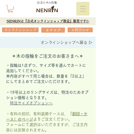
記念の木の指輪
NENRINは『公式オンラインショップ限定』販売です▷
オンラインショップ
カタログ
お問合わせ
オンラインショップへ戻る ▷
＊木の指輪をご注文のお客さまへ＊
・指輪は1点ずつ、サイズ等を選んでカートに
追加してください。
※内容がすべて同じ場合は、数量を「2以上」
にしてまとめてご注文いただけます。
​・19号以上のリングサイズは、特注のためオプ
ション価格となります。
特注サイズオプションへ
・有料の刻印、有料装飾ケースは、
「
刻印・ケ
ース」の
ページ
より
ご注文ください。
フォームにて選択はいただきますが、
ご注文内
容には反映されません。