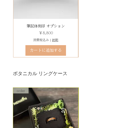
※変形の状態によっては、お修理
その他 有料装飾ケースを選択いた
ができず再製作になる場合がござ
だき、下記のオプションページよ
います。
りお求めください。
石動き、石留め直し修理について
有料デコレーションケースを選ぶ
筆記体刻印 オプション
ゴシック体刻印 オプシ
状態確認後、別途見積もりとなり
価格
￥8,800
ます。参考例：￥5,500（税込）〜
消費税込み
|
納期
石留め直し修理は、外れた宝石が
カートに追加する
お手元にある前提でのお見積もり
となります。
ボタニカル リングケース
order
order