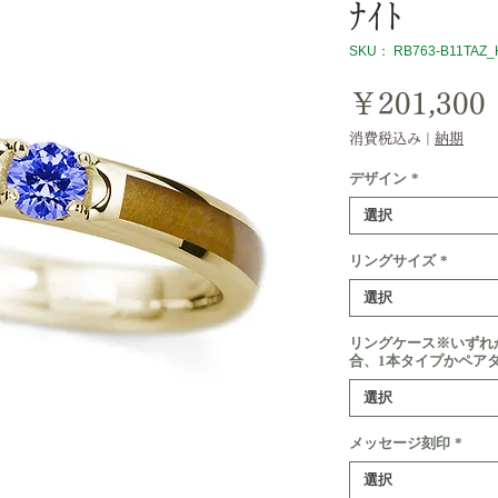
ﾅｲﾄ
SKU： RB763-B11TAZ_
￥201,300
消費税込み
|
納期
デザイン
*
選択
リングサイズ
*
選択
リングケース※いずれ
合、1本タイプかペア
選択
メッセージ刻印
*
選択