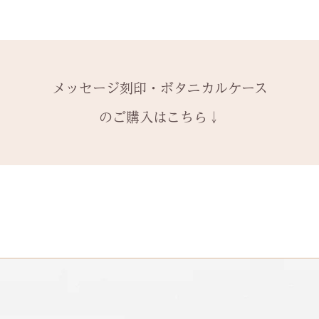
1本ずつ、それぞ
サイズ変更ができ
購入ください。
【価格レベル】全
本タイプのケース
扱いの注意点をよ
有料メッセージ刻
レベルA : 木材
※2本購入の場合、
と ご注文くださ
￥12,100（税込）
アタイプ1点のい
発送時に主要な検
絵文字、筆記体30
レベルB : 木材
ます。​
本語（ひらがな、
金属部分の傷取り（
装飾をした『ボタ
メッセージ刻印・ボタニカルケース
誤納品以外での、
の文字を刻めます
込）
その他 有料装飾
換・返金はお受け
のご購入はこちら↓
レベルC : レベルA
オプションページ
ご了承ください。
込）
有料デコレーショ
レベルD：その他
※変形の状態によ
になる場合がござ
石動き、石留め直
状態確認後、別途
￥5,500（税込）
石留め直し修理は
提でのお見積もり