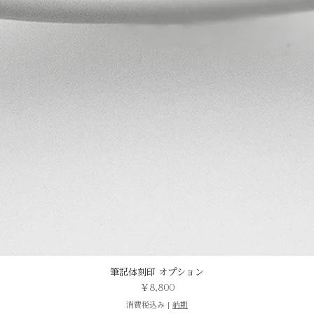
筆記体刻印 オプション
価格
￥8,800
消費税込み
|
納期