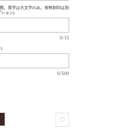
参照。英字は大文字のみ。有料刻印は別
プション)
0/15
)
0/500