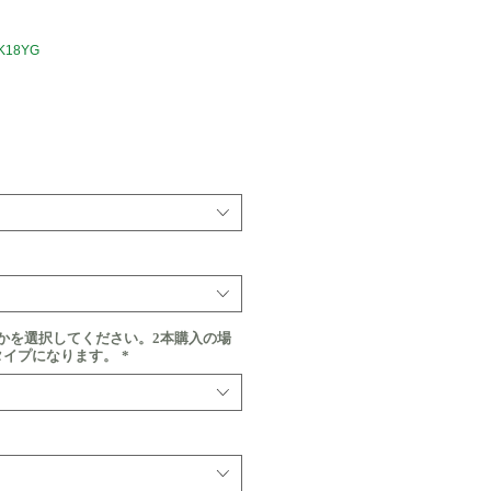
K18YG
価
格
かを選択してください。2本購入の場
タイプになります。
*