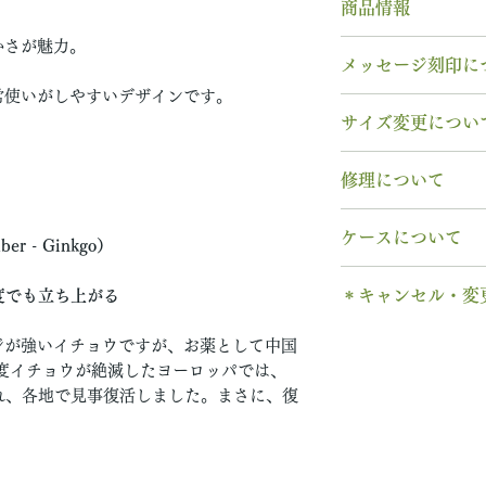
商品情報
かさが魅力。
素材： K18YG
メッセージ刻印に
木種： 11月 イ
常使いがしやすいデザインです。
石種： 12月 タ
無料【彫刻機 刻
サイズ変更につい
リング幅：3.0mm
フォント：ブロッ
納期： 6〜7週間
文字数：15文字以
指輪の構造上、
サ
修理について
以下の組み合わせ
サイズ交換をご希
石サイズ：0.1ct程
A～Z 英字 大
交換
いたします。
木部、コーティン
石の形 ：ラウン
0～9 数字
ケースについて
2回目以降のサイ
 - Ginkgo）
木部、コーティン
. ドット
格の）50%の価
み無料
で承ります
1本タイプ、2本 
当社基準のルース
・ 中黒
※誕生石ルースは
＊キャンセル・変
度でも立ち上がる
す。
のいずれかを選択
宝石の鑑別書はつ
& ※ ＆の前後ス
取り替えいたしま
木部の修理は、基
有料装飾ケースに
鑑別書つき、グレ
ご注文後のキャン
to (小文字のみ
天然の木を使用し
ジが強いイチョウですが、お薬として中国
ります。
含まれていません
い合わせください
できません。
− ハイフン
度イチョウが絶滅したヨーロッパでは、
や木目と同じイメ
※天然の木を使用
ス購入時に選択・
別途、見積もりを
ご購入内容をお確
スペース
れ、各地で見事復活しました。まさに、復
ます。
味や木目と同じイ
します。​
新規で製作をする
います。
2本同時にご注文
一つ一つ、ご注文
＊＊＊＊＊
6〜7週間
予めご了承くださ
納めします。
いる一点物になり
有料メッセージ刻
予めご了承の上、