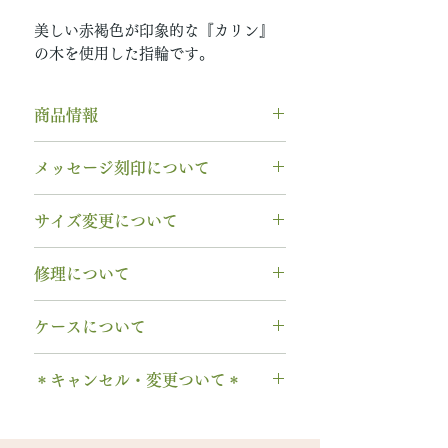
美しい赤褐色が印象的な『カリン』
の木を使用した指輪です。
商品情報
素材： K18YG（イエローゴール
メッセージ刻印について
ド）
木種： カリン
無料【彫刻機 刻印】
サイズ変更について
石種： 11月 ブルートパーズ
フォント：ブロック体
リング幅：3.0mm
文字数：15文字以内
指輪の構造上、
サイズ直しができ
納期： 6〜7週間
修理について
以下の組み合わせが可能です。
ません
。
A～Z 英字 大文字のみ（※小文
サイズ交換をご希望の場合、
1回の
木部、コーティング修理について
石サイズ：0.1ct程度 / 直径3.0mm
字は不可です）
ケースについて
み無料で新品交換
いたします。
木部、コーティング修理をご希望
程度
0～9 数字
2回目以降のサイズ交換は、
（その
の場合、
1回のみ無料
で承ります。
1本タイプ、2本 / ペアタイプ、有
石の形 ：ラウンド
. ドット
時点の販売価格の）50%の価格で
＊キャンセル・変更ついて＊
2回目以降は有料になります。
料の装飾ケースのいずれかを選択
・ 中黒
の新品交換
となります。
木部の修理は、基本的に木部の張
できます。
当社基準のルースをご用意いたし
ご注文後のキャンセル、デザイン
& ※ ＆の前後スペースが入ります
※誕生石ルースはそのまま使い、
り替え対応になります。
有料装飾ケースには、無料の装飾
ます。
や仕様の変更はできません。
to (小文字のみ）※ toの前後スペ