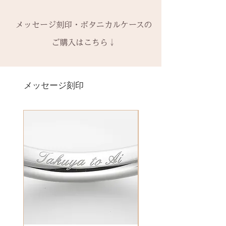
枠だけ新しくお取り替えいたしま
※天然の木を使用しているため、
なしケース代は含まれていませ
宝石の鑑別書はついておりませ
ご購入内容をお確かめの上、手続
ースが入ります
す。
初回製作時の色味や木目と同じイ
ん。ご希望の場合、有料装飾ケー
ん。
きをお願いいたします。​
− ハイフン
メッセージ刻印・ボタニカルケースの
天然の木を使用しているため、初
メージにはならないことがござい
ス購入時に選択・ご購入くださ
鑑別書つき、グレードにご要望が
一つ一つ、ご注文をいただいてか
スペース
回製作時の色味や木目と同じイメ
ます。
ご購入はこちら↓
い。
ある場合、お問い合わせくださ
ら手作りをしている一点物になり
ージにはならないことがございま
予めご了承ください。
い。
ます。
＊＊＊＊＊
す。
2本同時にご注文の場合、2本並べ
別途、見積もりをご連絡させてい
サイズ変更ができない旨や、素材
有料メッセージ刻印は、オプショ
新規で製作をするため、通常納期
【価格レベル】全て1点の価格で
て1ケースにお納めします。
ただきます。
の性質上の取り扱いの注意点をよ
ンページからご購入ください。
メッセージ刻印
がかかります。6〜7週間
す。
1本ずつ、それぞれのケースでご希
くお読みいただき、ご理解のもと
有料メッセージ刻印オプションペ
予めご了承の上、ご注文くださ
レベルA : 木材張り替え+コーティ
望の場合は、1本タイプのケースを
ご注文くださいませ。
ージへ
い。
ング修理 ￥12,100（税込）
ご選択ください。
発送時に主要な検品を行い、万全
レベルB : 木材張り替え+コーティ
※2本購入の場合、1本タイプ×2
にお送りいたします。​
絵文字、筆記体30文字、ゴシック
ング修理、貴金属部分の傷取り
点、もしくはペアタイプ1点のいず
誤納品以外での、お客様のご都合
体30文字、日本語（ひらがな、漢
（磨き直し） ￥15,950（税込）
れかになります。
による返品・交換・返金はお受け
字など）、自筆刻印（手書きの文
レベルC : レベルA B ＋変形修
いたしておりませんので、予めご
字を刻めます）等、刻印の種類が
理 ￥18,700（税込）
装飾をした『ボタニカルケース』
了承ください。
豊富です！
レベルD：その他 要見積もり
は、
※変形の状態によっては、お修理
その他 有料装飾ケースを選択いた
ができず再製作になる場合がござ
だき、下記のオプションページよ
います。
りお求めください。