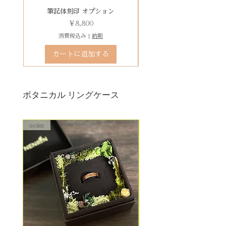
石動き、石留め直し修理について
有料デコレーションケースを選ぶ
筆記体刻印 オプション
ゴシック体刻印 オプシ
状態確認後、別途見積もりとなり
価格
￥8,800
ます。参考例：￥5,500（税込）〜
消費税込み
|
納期
石留め直し修理は、外れた宝石が
カートに追加する
お手元にある前提でのお見積もり
となります。
ボタニカル リングケース
order
order