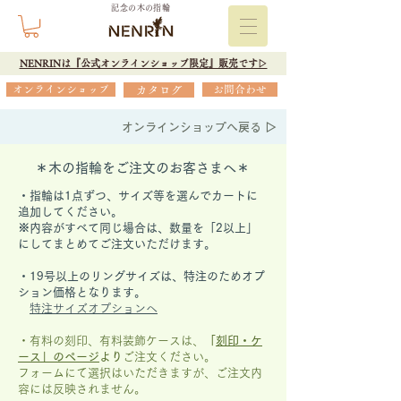
記念の木の指輪
NENRINは『公式オンラインショップ限定』販売です▷
オンラインショップ
カタログ
お問合わせ
オンラインショップへ戻る ▷
＊木の指輪をご注文のお客さまへ＊
・指輪は1点ずつ、サイズ等を選んでカートに
追加してください。
※内容がすべて同じ場合は、数量を「2以上」
にしてまとめてご注文いただけます。
​・19号以上のリングサイズは、特注のためオプ
ション価格となります。
特注サイズオプションへ
・有料の刻印、有料装飾ケースは、
「
刻印・ケ
ース」の
ページ
より
ご注文ください。
フォームにて選択はいただきますが、
ご注文内
容には反映されません。