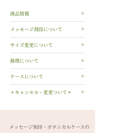
商品情報
素材： K18YG（イエローゴール
メッセージ刻印について
ド）
木種： シラカバ
無料【彫刻機 刻印】
サイズ変更について
石種： 11月 ブルートパーズ
フォント：ブロック体
リング幅：3.0mm
文字数：15文字以内
指輪の構造上、
サイズ直しができ
納期： 6〜7週間
修理について
以下の組み合わせが可能です。
ません
。
A～Z 英字 大文字のみ（※小文
サイズ交換をご希望の場合、
1回の
木部、コーティング修理について
石サイズ：0.1ct程度 / 直径3.0mm
字は不可です）
ケースについて
み無料で新品交換
いたします。
木部、コーティング修理をご希望
程度
0～9 数字
2回目以降のサイズ交換は、
（その
の場合、
1回のみ無料
で承ります。
1本タイプ、2本 / ペアタイプ、有
石の形 ：ラウンド
. ドット
時点の販売価格の）50%の価格で
＊キャンセル・変更ついて＊
2回目以降は有料になります。
料の装飾ケースのいずれかを選択
・ 中黒
の新品交換
となります。
木部の修理は、基本的に木部の張
できます。
当社基準のルースをご用意いたし
ご注文後のキャンセル、デザイン
& ※ ＆の前後スペースが入ります
※誕生石ルースはそのまま使い、
り替え対応になります。
有料装飾ケースには、無料の装飾
ます。
や仕様の変更はできません。
to (小文字のみ）※ toの前後スペ
枠だけ新しくお取り替えいたしま
※天然の木を使用しているため、
なしケース代は含まれていませ
宝石の鑑別書はついておりませ
ご購入内容をお確かめの上、手続
ースが入ります
す。
初回製作時の色味や木目と同じイ
ん。ご希望の場合、有料装飾ケー
ん。
きをお願いいたします。​
− ハイフン
メッセージ刻印・ボタニカルケースの
天然の木を使用しているため、初
メージにはならないことがござい
ス購入時に選択・ご購入くださ
鑑別書つき、グレードにご要望が
一つ一つ、ご注文をいただいてか