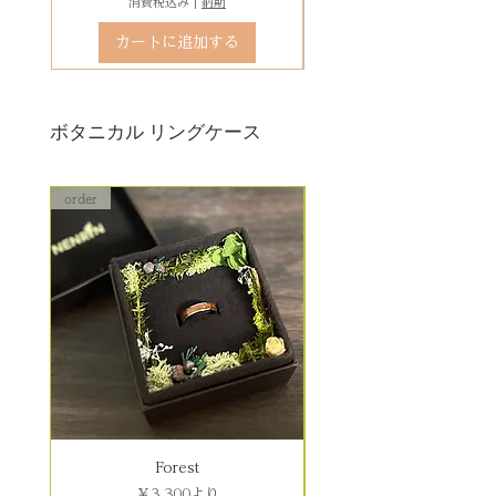
消費税込み
|
納期
石留め直し修理は、外れた宝石が
カートに追加する
お手元にある前提でのお見積もり
となります。
ボタニカル リングケース
order
order
Forest
セール価格
￥3,300
より