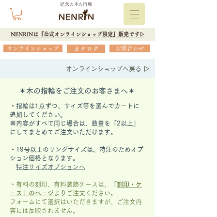
記念の木の指輪
NENRINは『公式オンラインショップ限定』販売です▷
オンラインショップ
カタログ
お問合わせ
オンラインショップへ戻る ▷
＊木の指輪をご注文のお客さまへ＊
・指輪は1点ずつ、サイズ等を選んでカートに
追加してください。
※内容がすべて同じ場合は、数量を「2以上」
にしてまとめてご注文いただけます。
​・19号以上のリングサイズは、特注のためオプ
ション価格となります。
特注サイズオプションへ
・有料の刻印、有料装飾ケースは、
「
刻印・ケ
ース」の
ページ
より
ご注文ください。
フォームにて選択はいただきますが、
ご注文内
容には反映されません。