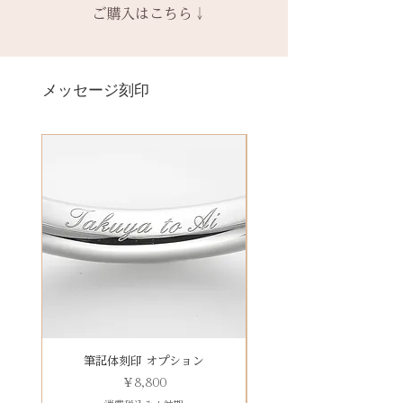
スペース
回製作時の色味や木目と同じイメ
ます。
ご購入はこちら↓
い。
ある場合、お問い合わせくださ
ら手作りをしている一点物になり
ージにはならないことがございま
予めご了承ください。
い。
ます。
＊＊＊＊＊
す。
2本同時にご注文の場合、2本並べ
別途、見積もりをご連絡させてい
サイズ変更ができない旨や、素材
有料メッセージ刻印は、オプショ
新規で製作をするため、通常納期
【価格レベル】全て1点の価格で
て1ケースにお納めします。
ただきます。
の性質上の取り扱いの注意点をよ
ンページからご購入ください。
メッセージ刻印
がかかります。6〜7週間
す。
1本ずつ、それぞれのケースでご希
くお読みいただき、ご理解のもと
有料メッセージ刻印オプションペ
予めご了承の上、ご注文くださ
レベルA : 木材張り替え+コーティ
望の場合は、1本タイプのケースを
ご注文くださいませ。
ージへ
い。
ング修理 ￥12,100（税込）
ご選択ください。
発送時に主要な検品を行い、万全
レベルB : 木材張り替え+コーティ
※2本購入の場合、1本タイプ×2
にお送りいたします。​
絵文字、筆記体30文字、ゴシック
ング修理、貴金属部分の傷取り
点、もしくはペアタイプ1点のいず
誤納品以外での、お客様のご都合
体30文字、日本語（ひらがな、漢
（磨き直し） ￥15,950（税込）
れかになります。
による返品・交換・返金はお受け
字など）、自筆刻印（手書きの文
レベルC : レベルA B ＋変形修
いたしておりませんので、予めご
字を刻めます）等、刻印の種類が
理 ￥18,700（税込）
装飾をした『ボタニカルケース』
了承ください。
豊富です！
レベルD：その他 要見積もり
は、
※変形の状態によっては、お修理
その他 有料装飾ケースを選択いた
ができず再製作になる場合がござ
だき、下記のオプションページよ
います。
りお求めください。
石動き、石留め直し修理について
有料デコレーションケースを選ぶ
筆記体刻印 オプション
ゴシック体刻印 オプシ
状態確認後、別途見積もりとなり
価格
￥8,800
ます。参考例：￥5,500（税込）〜