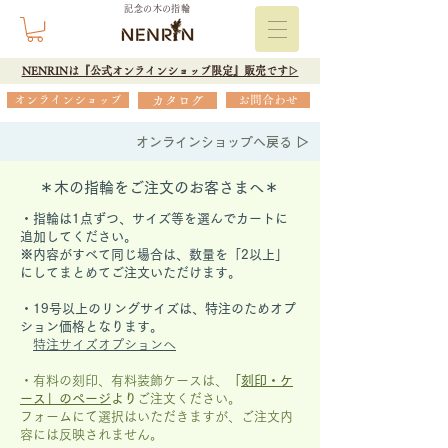
記念の木の指輪
NENRINは『公式オンラインショップ限定』販売です▷
オンラインショップ
カタログ
お問合わせ
オンラインショップへ戻る ▷
＊木の指輪をご注文のお客さまへ＊
・指輪は1点ずつ、サイズ等を選んでカートに
追加してください。
※内容がすべて同じ場合は、数量を「2以上」
にしてまとめてご注文いただけます。
​・19号以上のリングサイズは、特注のためオプ
ション価格となります。
特注サイズオプションへ
・有料の刻印、有料装飾ケースは、
「
刻印・ケ
ース」の
ページ
より
ご注文ください。
フォームにて選択はいただきますが、
ご注文内
容には反映されません。