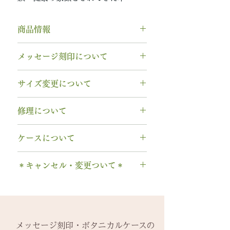
商品情報
素材： K18YG（18金イエローゴ
メッセージ刻印について
ールド）
木種： 白樺・シラカバ
無料【彫刻機 刻印】
サイズ変更について
幅 ： 5.5mm
フォント：ブロック体
納期： 6週間〜7週間
文字数：15文字以内
指輪の構造上、
サイズ直しができ
修理について
以下の組み合わせが可能です。
ません
。
A～Z 英字 大文字のみ（※小文
サイズ交換をご希望の場合、商品
【木部、コーティング修理につい
字は不可です）
ケースについて
お届け日より3週間以内であれば、
て】
0～9 数字
1回に限り無料にて新品交換いたし
木部の修理は、基本的に木部の張
1本タイプ、2本 / ペアタイプ、有
. ドット
ます。
＊キャンセル・変更ついて＊
り替え対応になります。
料の装飾ケースのいずれかを選択
・ 中黒
※0.5号単位でのサイズ違いによる
※天然の木を使用しているため、
できます。
ご注文後のキャンセル、デザイン
& ※ ＆の前後スペースが入ります
交換は承れません。
初回製作時の色味や木目と同じイ
有料装飾ケースには、無料の装飾
や仕様の変更はできません。
to (小文字のみ）※ toの前後スペ
メージにはならないことがござい
なしケース代は含まれていませ
ご購入内容をお確かめの上、手続
ースが入ります
-------
ます。
ん。ご希望の場合、有料装飾ケー
きをお願いいたします。​
− ハイフン
メッセージ刻印・ボタニカルケースの
2回目以降のサイズ交換は、
（その
予めご了承ください。