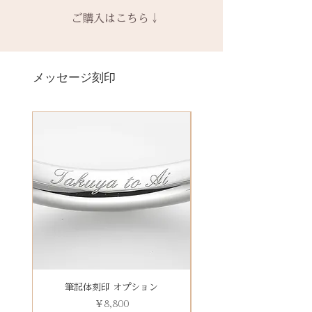
ス購入時に選択・ご購入くださ
一つ一つ、ご注文をいただいてか
スペース
時点の販売価格の）40%の価格で
ご購入はこちら↓
い。
ら手作りをしている一点物になり
の新品交換
となります。
詳しくは下記のページよりご確認
ます。
＊＊＊＊＊
ください
2本同時にご注文の場合、2本並べ
サイズ変更ができない旨や、素材
有料メッセージ刻印は、オプショ
-------
アフターメンテナンス
て1ケースにお納めします。
の性質上の取り扱いの注意点をよ
ンページからご購入ください。
メッセージ刻印
天然の木を使用しているため、初
1本ずつ、それぞれのケースでご希
くお読みいただき、ご理解のもと
有料メッセージ刻印オプションペ
回製作時の色味や木目と同じイメ
望の場合は、1本タイプのケースを
ご注文くださいませ。
ージへ
ージにはならないことがございま
ご選択ください。
発送時に主要な検品を行い、万全
す。
※2本購入の場合、1本タイプ×2
にお送りいたします。​
絵文字、筆記体30文字、ゴシック
新規で製作をするため、通常納期
点、もしくはペアタイプ1点のいず
誤納品以外での、お客様のご都合
体30文字、日本語（ひらがな、漢
がかかります。6〜7週間
れかになります。
による返品・交換・返金はお受け
字など）、自筆刻印（手書きの文
予めご了承の上、ご注文くださ
いたしておりませんので、予めご
字を刻めます）等、刻印の種類が
い。
装飾をした『ボタニカルケース』
了承ください。
豊富です！
は、
その他 有料装飾ケースを選択いた
だき、下記のオプションページよ
りお求めください。
有料デコレーションケースを選ぶ
筆記体刻印 オプション
ゴシック体刻印 オプシ
価格
￥8,800