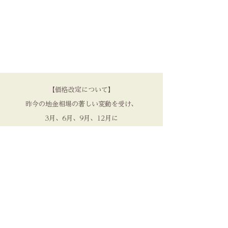
【価格改定について】
昨今の地金相場の著しい変動を受け、
3月、6月、9月、12月に
価格の見直しを実施しております。
品質を守るため、
何卒ご理解いただけますと幸いです。​
NENRIN