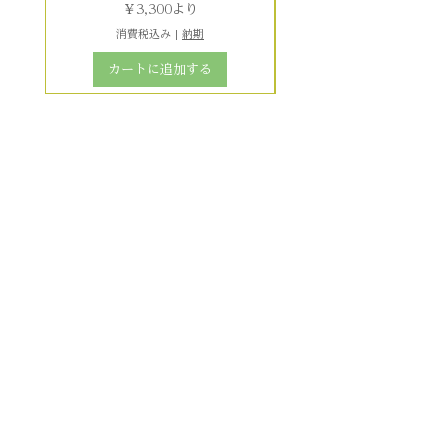
セール価格
￥3,300
より
消費税込み
|
納期
カートに追加する