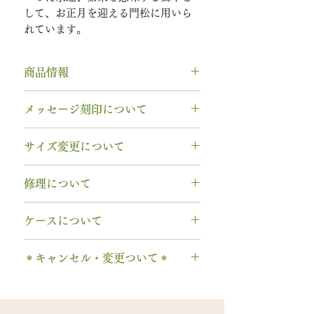
して、お正月を迎える門松に用いら
れています。
商品情報
素材： K18YG（18金イエローゴ
メッセージ刻印について
ールド）
木種： 松 マツ
無料【彫刻機 刻印】
サイズ変更について
幅 ： 4.0mm
フォント：ブロック体
納期： 6週間〜7週間
文字数：15文字以内
指輪の構造上、
サイズ直しができ
修理について
以下の組み合わせが可能です。
ません
。
A～Z 英字 大文字のみ（※小文
サイズ交換をご希望の場合、商品
【木部、コーティング修理につい
字は不可です）
ケースについて
お届け日より3週間以内であれば、
て】
0～9 数字
1回に限り無料にて新品交換いたし
木部の修理は、基本的に木部の張
1本タイプ、2本 / ペアタイプ、有
. ドット
ます。
＊キャンセル・変更ついて＊
り替え対応になります。
料の装飾ケースのいずれかを選択
・ 中黒
※0.5号単位でのサイズ違いによる
※天然の木を使用しているため、
できます。
ご注文後のキャンセル、デザイン
& ※ ＆の前後スペースが入ります
交換は承れません。
初回製作時の色味や木目と同じイ
有料装飾ケースには、無料の装飾
や仕様の変更はできません。
to (小文字のみ）※ toの前後スペ
メージにはならないことがござい