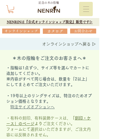
記念の木の指輪
NENRINは『公式オンラインショップ限定』販売です▷
オンラインショップ
カタログ
お問合わせ
オンラインショップへ戻る ▷
＊木の指輪をご注文のお客さまへ＊
・指輪は1点ずつ、サイズ等を選んでカートに
追加してください。
※内容がすべて同じ場合は、数量を「2以上」
にしてまとめてご注文いただけます。
​・19号以上のリングサイズは、特注のためオプ
ション価格となります。
特注サイズオプションへ
・有料の刻印、有料装飾ケースは、
「
刻印・ケ
ース」の
ページ
より
ご注文ください。
フォームにて選択はいただきますが、
ご注文内
容には反映されません。