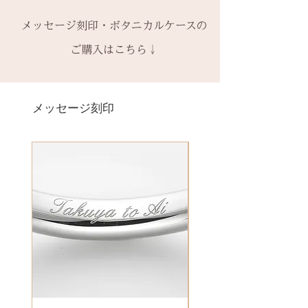
なしケース代は含まれていませ
ご購入内容をお確かめの上、手続
ースが入ります
-------
ます。
ん。ご希望の場合、有料装飾ケー
きをお願いいたします。​
− ハイフン
メッセージ刻印・ボタニカルケースの
2回目以降のサイズ交換は、
（その
予めご了承ください。
ス購入時に選択・ご購入くださ
一つ一つ、ご注文をいただいてか
スペース
時点の販売価格の）40%の価格で
ご購入はこちら↓
い。
ら手作りをしている一点物になり
の新品交換
となります。
詳しくは下記のページよりご確認
ます。
＊＊＊＊＊
ください
2本同時にご注文の場合、2本並べ
サイズ変更ができない旨や、素材
有料メッセージ刻印は、オプショ
-------
アフターメンテナンス
て1ケースにお納めします。
の性質上の取り扱いの注意点をよ
ンページからご購入ください。
メッセージ刻印
天然の木を使用しているため、初
1本ずつ、それぞれのケースでご希
くお読みいただき、ご理解のもと
有料メッセージ刻印オプションペ
回製作時の色味や木目と同じイメ
望の場合は、1本タイプのケースを
ご注文くださいませ。
ージへ
ージにはならないことがございま
ご選択ください。
発送時に主要な検品を行い、万全
す。
※2本購入の場合、1本タイプ×2
にお送りいたします。​
絵文字、筆記体30文字、ゴシック
新規で製作をするため、通常納期
点、もしくはペアタイプ1点のいず
誤納品以外での、お客様のご都合
体30文字、日本語（ひらがな、漢
がかかります。6〜7週間
れかになります。
による返品・交換・返金はお受け
字など）、自筆刻印（手書きの文
予めご了承の上、ご注文くださ
いたしておりませんので、予めご
字を刻めます）等、刻印の種類が
い。
装飾をした『ボタニカルケース』
了承ください。
豊富です！
は、
その他 有料装飾ケースを選択いた
だき、下記のオプションページよ
りお求めください。