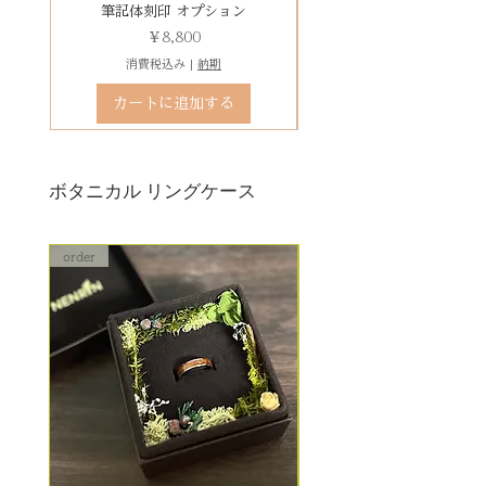
有料デコレーションケースを選ぶ
筆記体刻印 オプション
ゴシック体刻印 オプシ
価格
￥8,800
消費税込み
|
納期
カートに追加する
ボタニカル リングケース
order
order