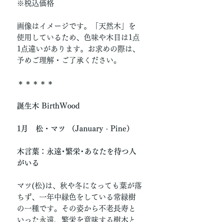
※税込価格
画像はイメージです。「天然木」を
使用しているため、色味や木目は1点
1点違いがあります。お求めの際は、
予めご理解・ご了承ください。
＊＊＊＊＊
誕生木 BirthWood
1月 松・マツ （January - Pine）
木言葉：永遠･繁栄･あなたを待つ人
がいる
マツ(松)は、秋や冬になっても葉が落
ちず、一年中緑色をしている常緑樹
の一種です。その姿から不老長寿と
いった永遠、繁栄を意味する樹木と