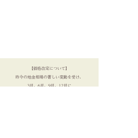
【価格改定について】
昨今の地金相場の著しい変動を受け、
3月、6月、9月、12月に
価格の見直しを実施しております。
品質を守るため、
何卒ご理解いただけますと幸いです。​
NENRIN