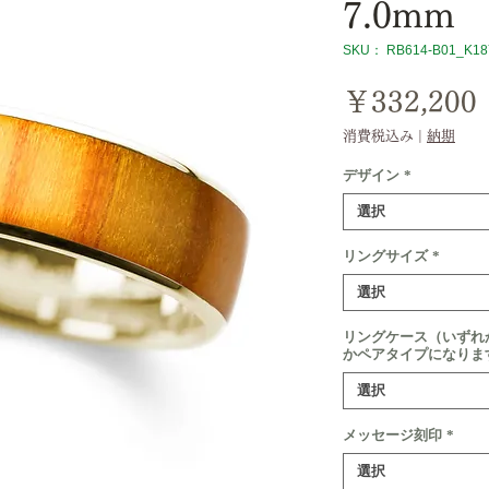
7.0mm
SKU： RB614-B01_K1
￥332,200
消費税込み
|
納期
デザイン
*
選択
リングサイズ
*
選択
リングケース（いずれ
かペアタイプになりま
選択
メッセージ刻印
*
選択