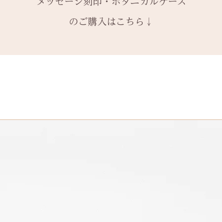
メッセージ刻印・ボタニカルケース
1本ずつ、それぞ
サイズ変更ができ
購入ください。
や木目と同じイメ
本タイプのケース
扱いの注意点をよ
有料メッセージ刻
ます。
のご購入はこちら↓
※2本購入の場合、
と ご注文くださ
新規で製作をする
アタイプ1点のい
発送時に主要な検
絵文字、筆記体30
6〜7週間
ます。​
本語（ひらがな、
予めご了承の上、
装飾をした『ボタ
誤納品以外での、
の文字を刻めます
その他 有料装飾
換・返金はお受け
オプションページ
ご了承ください。
有料デコレーショ