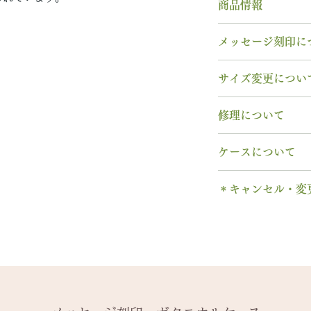
商品情報
素材： K18YG
メッセージ刻印に
木種： 松 マツ
幅 ： 7.0mm
無料【彫刻機 刻
サイズ変更につい
納期： 6週間〜7
フォント：ブロッ
文字数：15文字以
指輪の構造上、
サ
修理について
以下の組み合わせ
サイズ交換をご希
A～Z 英字 大
週間以内であれば
【木部、コーティ
0～9 数字
ケースについて
いたします。
木部の修理は、基
. ドット
※0.5号単位での
ります。
1本タイプ、2本 
・ 中黒
せん。
＊キャンセル・変
※天然の木を使用
のいずれかを選択
& ※ ＆の前後ス
味や木目と同じイ
有料装飾ケースに
ご注文後のキャン
to (小文字のみ
-------
います。
含まれていません
できません。
− ハイフン
2回目以降のサイ
予めご了承くださ
ス購入時に選択・
ご購入内容をお確
スペース
格の）40%の価
します。​
詳しくは下記のペ
2本同時にご注文
一つ一つ、ご注文
＊＊＊＊＊
-------
アフターメンテナ
納めします。
いる一点物になり
有料メッセージ刻
天然の木を使用し