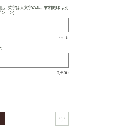
参照。英字は大文字のみ。有料刻印は別
プション)
0/15
)
0/500