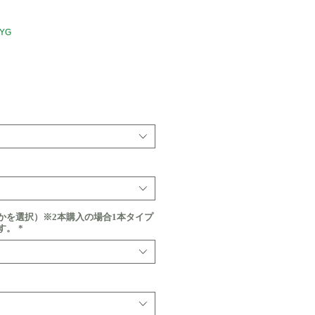
8YG
価
格
かを選択）※2本購入の場合1本タイプ
す。
*