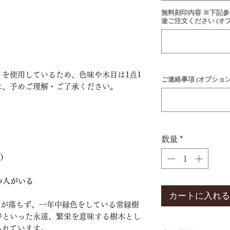
無料刻印内容 ※下記
途ご注文ください (オ
を使用しているため、色味や木目は1点1
ご連絡事項 (オプション
は、予めご理解・ご了承ください。
数量
*
e）
つ人がいる
カートに入れる
葉が落ちず、一年中緑色をしている常緑樹
寿といった永遠、繁栄を意味する樹木とし
られています。