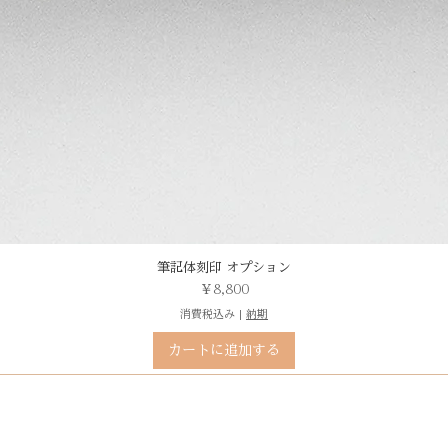
筆記体刻印 オプション
価格
￥8,800
消費税込み
|
納期
カートに追加する