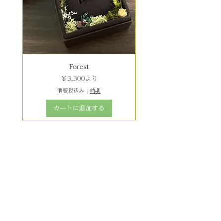
Forest
セール価格
￥3,300
より
消費税込み
|
納期
カートに追加する