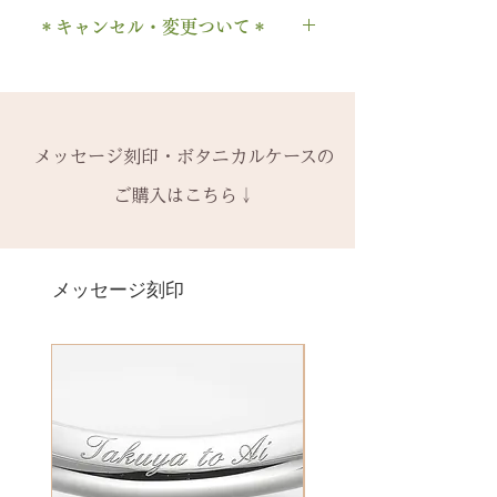
の場合、
1回のみ無料
で承ります。
1本タイプ、2本 / ペアタイプ、有
. ドット
時点の販売価格の）50%の価格で
＊キャンセル・変更ついて＊
2回目以降は有料になります。
料の装飾ケースのいずれかを選択
当社基準のルースをご用意いたし
・ 中黒
の新品交換
となります。
木部の修理は、基本的に木部の張
できます。
ます。
ご注文後のキャンセル、デザイン
& ※ ＆の前後スペースが入ります
※誕生石ルースはそのまま使い、
り替え対応になります。
有料装飾ケースには、無料の装飾
宝石の鑑別書はついておりませ
や仕様の変更はできません。
to (小文字のみ）※ toの前後スペ
枠だけ新しくお取り替えいたしま
※天然の木を使用しているため、
なしケース代は含まれていませ
ん。
ご購入内容をお確かめの上、手続
ースが入ります
す。
初回製作時の色味や木目と同じイ
ん。ご希望の場合、有料装飾ケー
鑑別書つき、グレードにご要望が
きをお願いいたします。​
− ハイフン
メッセージ刻印・ボタニカルケースの
天然の木を使用しているため、初
メージにはならないことがござい
ス購入時に選択・ご購入くださ
ある場合、お問い合わせくださ
一つ一つ、ご注文をいただいてか
スペース
回製作時の色味や木目と同じイメ
ます。
ご購入はこちら↓
い。
い。
ら手作りをしている一点物になり
ージにはならないことがございま
予めご了承ください。
別途、見積もりをご連絡させてい
ます。
＊＊＊＊＊
す。
2本同時にご注文の場合、2本並べ
ただきます。
サイズ変更ができない旨や、素材
有料メッセージ刻印は、オプショ
新規で製作をするため、通常納期
【価格レベル】全て1点の価格で
て1ケースにお納めします。
の性質上の取り扱いの注意点をよ
ンページからご購入ください。
メッセージ刻印
がかかります。6〜7週間
す。
1本ずつ、それぞれのケースでご希
くお読みいただき、ご理解のもと
有料メッセージ刻印オプションペ
予めご了承の上、ご注文くださ
レベルA : 木材張り替え+コーティ
望の場合は、1本タイプのケースを
ご注文くださいませ。
ージへ
い。
ング修理 ￥12,100（税込）
ご選択ください。
発送時に主要な検品を行い、万全
レベルB : 木材張り替え+コーティ
※2本購入の場合、1本タイプ×2
にお送りいたします。​
絵文字、筆記体30文字、ゴシック
ング修理、貴金属部分の傷取り
点、もしくはペアタイプ1点のいず
誤納品以外での、お客様のご都合
体30文字、日本語（ひらがな、漢
（磨き直し） ￥15,950（税込）
れかになります。
による返品・交換・返金はお受け
字など）、自筆刻印（手書きの文
レベルC : レベルA B ＋変形修
いたしておりませんので、予めご
字を刻めます）等、刻印の種類が
理 ￥18,700（税込）
装飾をした『ボタニカルケース』
了承ください。