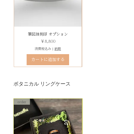
豊富です！
レベルD：その他 要見積もり
は、
※変形の状態によっては、お修理
その他 有料装飾ケースを選択いた
ができず再製作になる場合がござ
だき、下記のオプションページよ
います。
りお求めください。
石動き、石留め直し修理について
有料デコレーションケースを選ぶ
筆記体刻印 オプション
ゴシック体刻印 オプシ
状態確認後、別途見積もりとなり
価格
￥8,800
ます。参考例：￥5,500（税込）〜
消費税込み
|
納期
石留め直し修理は、外れた宝石が
カートに追加する
お手元にある前提でのお見積もり
となります。
ボタニカル リングケース
order
order