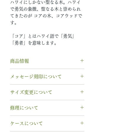
ハワイにしかない聖なる木。ハワイ
で勇気の象徴、聖なる木と崇められ
てきたのが コアの木、コアウッドで
す。
「コア」とはハワイ語で「勇気」
「勇者」を意味します。
商品情報
素材： Pt950（プラチナ950）
メッセージ刻印について
木種： コアウッド
石種： 11月 ブルートパーズ
無料【彫刻機 刻印】
サイズ変更について
リング幅：3.0mm
フォント：ブロック体
納期： 6〜7週間
文字数：15文字以内
指輪の構造上、
サイズ直しができ
修理について
以下の組み合わせが可能です。
ません
。
石サイズ：0.1ct程度 / 直径3.0mm
A～Z 英字 大文字のみ（※小文
サイズ交換をご希望の場合、
1回の
木部、コーティング修理について
程度
字は不可です）
ケースについて
み無料で新品交換
いたします。
木部、コーティング修理をご希望
石の形 ：ラウンド
0～9 数字
2回目以降のサイズ交換は、
（その