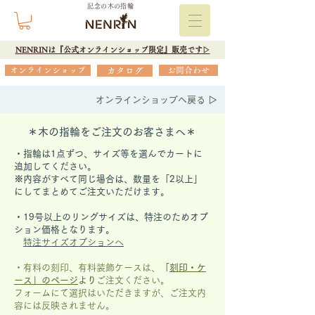
記念の木の指輪
NENRINは『公式オンラインショップ限定』販売です▷
オンラインショップ
カタログ
お問合わせ
オンラインショップへ戻る ▷
＊木の指輪をご注文のお客さまへ＊
・指輪は1点ずつ、サイズ等を選んでカートに
追加してください。
※内容がすべて同じ場合は、数量を「2以上」
にしてまとめてご注文いただけます。
​・19号以上のリングサイズは、特注のためオプ
ション価格となります。
特注サイズオプションへ
・有料の刻印、有料装飾ケースは、
「
刻印・ケ
ース」の
ページ
より
ご注文ください。
フォームにて選択はいただきますが、
ご注文内
容には反映されません。