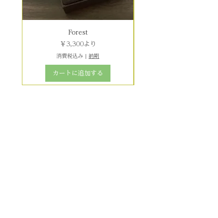
Forest
セール価格
￥3,300
より
消費税込み
|
納期
カートに追加する