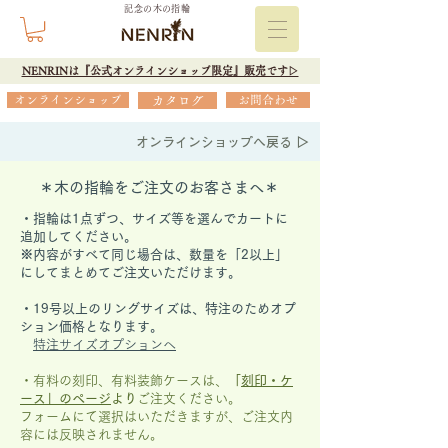
記念の木の指輪
NENRINは『公式オンラインショップ限定』販売です▷
オンラインショップ
カタログ
お問合わせ
オンラインショップへ戻る ▷
＊木の指輪をご注文のお客さまへ＊
・指輪は1点ずつ、サイズ等を選んでカートに
追加してください。
※内容がすべて同じ場合は、数量を「2以上」
にしてまとめてご注文いただけます。
​・19号以上のリングサイズは、特注のためオプ
ション価格となります。
特注サイズオプションへ
・有料の刻印、有料装飾ケースは、
「
刻印・ケ
ース」の
ページ
より
ご注文ください。
フォームにて選択はいただきますが、
ご注文内
容には反映されません。