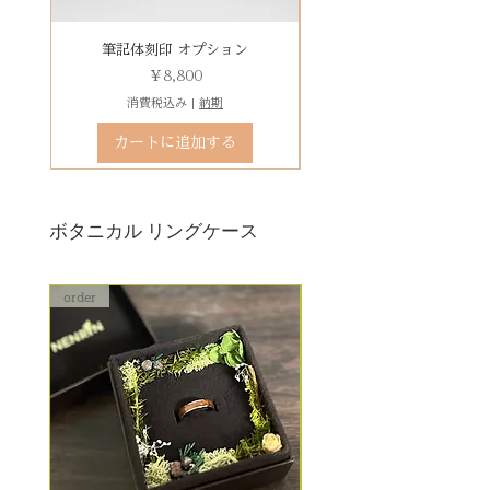
います。
りお求めください。
石動き、石留め直し修理について
有料デコレーションケースを選ぶ
筆記体刻印 オプション
ゴシック体刻印 オプシ
状態確認後、別途見積もりとなり
価格
￥8,800
ます。参考例：￥5,500（税込）〜
消費税込み
|
納期
石留め直し修理は、外れた宝石が
カートに追加する
お手元にある前提でのお見積もり
となります。
ボタニカル リングケース
order
order