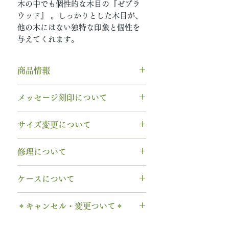
木の中でも個性的な木目の『ゼブラ
ウッド』 。しっかりとした木目が、
他の木にはない独特な印象と個性を
与えてくれます。
商品情報
素材： Pt950（プラチナ950）
メッセージ刻印について
木種： ゼブラウッド
石種： 12月 タンザナイト
無料【彫刻機 刻印】
サイズ変更について
リング幅：3.0mm
フォント：ブロック体
納期： 6〜7週間
文字数：15文字以内
指輪の構造上、
サイズ直しができ
修理について
以下の組み合わせが可能です。
ません
。
石サイズ：0.1ct程度 / 直径3.0mm
A～Z 英字 大文字のみ（※小文
サイズ交換をご希望の場合、
1回の
木部、コーティング修理について
程度
字は不可です）
ケースについて
み無料で新品交換
いたします。
木部、コーティング修理をご希望
石の形 ：ラウンド
0～9 数字
2回目以降のサイズ交換は、
（その
の場合、
1回のみ無料
で承ります。
1本タイプ、2本 / ペアタイプ、有
. ドット
時点の販売価格の）50%の価格で
＊キャンセル・変更ついて＊
2回目以降は有料になります。
料の装飾ケースのいずれかを選択
当社基準のルースをご用意いたし
・ 中黒
の新品交換
となります。
木部の修理は、基本的に木部の張
できます。
ます。
ご注文後のキャンセル、デザイン
& ※ ＆の前後スペースが入ります