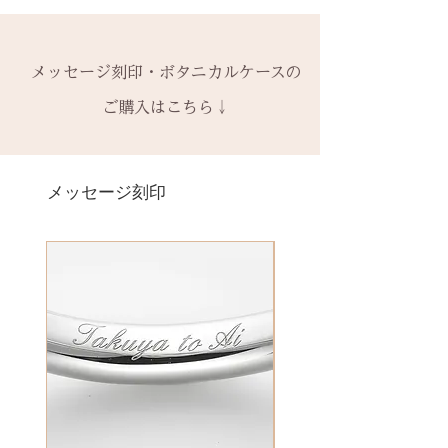
※誕生石ルースはそのまま使い、
り替え対応になります。
有料装飾ケースには、無料の装飾
宝石の鑑別書はついておりませ
や仕様の変更はできません。
to (小文字のみ）※ toの前後スペ
枠だけ新しくお取り替えいたしま
※天然の木を使用しているため、
なしケース代は含まれていませ
ん。
ご購入内容をお確かめの上、手続
ースが入ります
す。
初回製作時の色味や木目と同じイ
ん。ご希望の場合、有料装飾ケー
鑑別書つき、グレードにご要望が
きをお願いいたします。​
− ハイフン
メッセージ刻印・ボタニカルケースの
天然の木を使用しているため、初
メージにはならないことがござい
ス購入時に選択・ご購入くださ
ある場合、お問い合わせくださ
一つ一つ、ご注文をいただいてか
スペース
回製作時の色味や木目と同じイメ
ます。
ご購入はこちら↓
い。
い。
ら手作りをしている一点物になり
ージにはならないことがございま
予めご了承ください。
別途、見積もりをご連絡させてい
ます。
＊＊＊＊＊
す。
2本同時にご注文の場合、2本並べ
ただきます。
サイズ変更ができない旨や、素材
有料メッセージ刻印は、オプショ
新規で製作をするため、通常納期
【価格レベル】全て1点の価格で
て1ケースにお納めします。
の性質上の取り扱いの注意点をよ
ンページからご購入ください。
メッセージ刻印
がかかります。6〜7週間
す。
1本ずつ、それぞれのケースでご希
くお読みいただき、ご理解のもと
有料メッセージ刻印オプションペ
予めご了承の上、ご注文くださ
レベルA : 木材張り替え+コーティ
望の場合は、1本タイプのケースを
ご注文くださいませ。
ージへ
い。
ング修理 ￥12,100（税込）
ご選択ください。
発送時に主要な検品を行い、万全
レベルB : 木材張り替え+コーティ
※2本購入の場合、1本タイプ×2
にお送りいたします。​
絵文字、筆記体30文字、ゴシック
ング修理、貴金属部分の傷取り
点、もしくはペアタイプ1点のいず
誤納品以外での、お客様のご都合
体30文字、日本語（ひらがな、漢
（磨き直し） ￥15,950（税込）
れかになります。
による返品・交換・返金はお受け
字など）、自筆刻印（手書きの文
レベルC : レベルA B ＋変形修
いたしておりませんので、予めご
字を刻めます）等、刻印の種類が
理 ￥18,700（税込）
装飾をした『ボタニカルケース』
了承ください。
豊富です！
レベルD：その他 要見積もり
は、
※変形の状態によっては、お修理
その他 有料装飾ケースを選択いた
ができず再製作になる場合がござ
だき、下記のオプションページよ