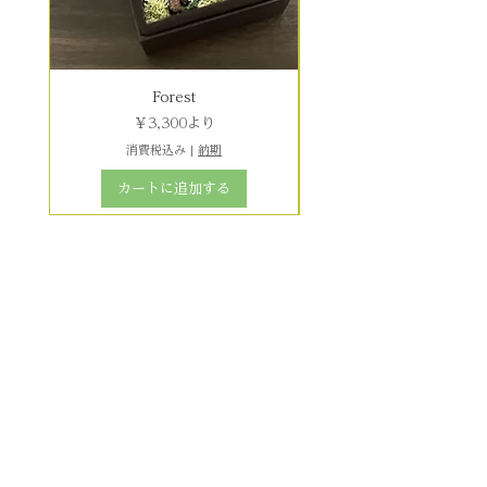
Forest
セール価格
￥3,300
より
消費税込み
|
納期
カートに追加する