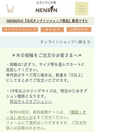
記念の木の指輪
NENRINは『公式オンラインショップ限定』販売です▷
オンラインショップ
カタログ
お問合わせ
オンラインショップへ戻る ▷
＊木の指輪をご注文のお客さまへ＊
・指輪は1点ずつ、サイズ等を選んでカートに
追加してください。
※内容がすべて同じ場合は、数量を「2以上」
にしてまとめてご注文いただけます。
​・19号以上のリングサイズは、特注のためオプ
ション価格となります。
特注サイズオプションへ
・有料の刻印、有料装飾ケースは、
「
刻印・ケ
ース」の
ページ
より
ご注文ください。
フォームにて選択はいただきますが、
ご注文内
容には反映されません。