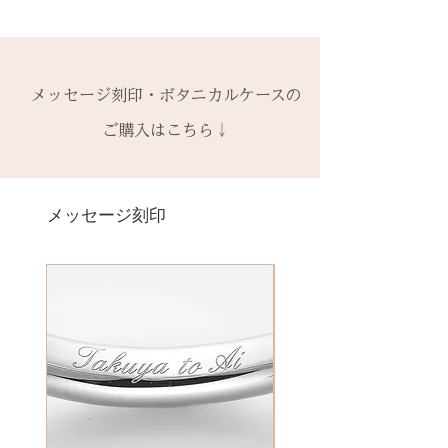
の新品交換
となります。
木部の修理は、基本的に木部の張
できます。
ます。
ご注文後のキャンセル、デザイン
& ※ ＆の前後スペースが入ります
※誕生石ルースはそのまま使い、
り替え対応になります。
有料装飾ケースには、無料の装飾
宝石の鑑別書はついておりませ
や仕様の変更はできません。
to (小文字のみ）※ toの前後スペ
枠だけ新しくお取り替えいたしま
※天然の木を使用しているため、
なしケース代は含まれていませ
ん。
ご購入内容をお確かめの上、手続
ースが入ります
す。
初回製作時の色味や木目と同じイ
ん。ご希望の場合、有料装飾ケー
鑑別書つき、グレードにご要望が
きをお願いいたします。​
− ハイフン
メッセージ刻印・ボタニカルケースの
天然の木を使用しているため、初
メージにはならないことがござい
ス購入時に選択・ご購入くださ
ある場合、お問い合わせくださ
一つ一つ、ご注文をいただいてか
スペース
回製作時の色味や木目と同じイメ
ます。
ご購入はこちら↓
い。
い。
ら手作りをしている一点物になり
ージにはならないことがございま
予めご了承ください。
別途、見積もりをご連絡させてい
ます。
＊＊＊＊＊
す。
2本同時にご注文の場合、2本並べ
ただきます。
サイズ変更ができない旨や、素材
有料メッセージ刻印は、オプショ
新規で製作をするため、通常納期
【価格レベル】全て1点の価格で
て1ケースにお納めします。
の性質上の取り扱いの注意点をよ
ンページからご購入ください。
メッセージ刻印
がかかります。6〜7週間
す。
1本ずつ、それぞれのケースでご希
くお読みいただき、ご理解のもと
有料メッセージ刻印オプションペ
予めご了承の上、ご注文くださ
レベルA : 木材張り替え+コーティ
望の場合は、1本タイプのケースを
ご注文くださいませ。
ージへ
い。
ング修理 ￥12,100（税込）
ご選択ください。
発送時に主要な検品を行い、万全
レベルB : 木材張り替え+コーティ
※2本購入の場合、1本タイプ×2
にお送りいたします。​
絵文字、筆記体30文字、ゴシック
ング修理、貴金属部分の傷取り
点、もしくはペアタイプ1点のいず
誤納品以外での、お客様のご都合
体30文字、日本語（ひらがな、漢
（磨き直し） ￥15,950（税込）
れかになります。
による返品・交換・返金はお受け
字など）、自筆刻印（手書きの文
レベルC : レベルA B ＋変形修
いたしておりませんので、予めご
字を刻めます）等、刻印の種類が
理 ￥18,700（税込）
装飾をした『ボタニカルケース』
了承ください。
豊富です！
レベルD：その他 要見積もり
は、
※変形の状態によっては、お修理
その他 有料装飾ケースを選択いた