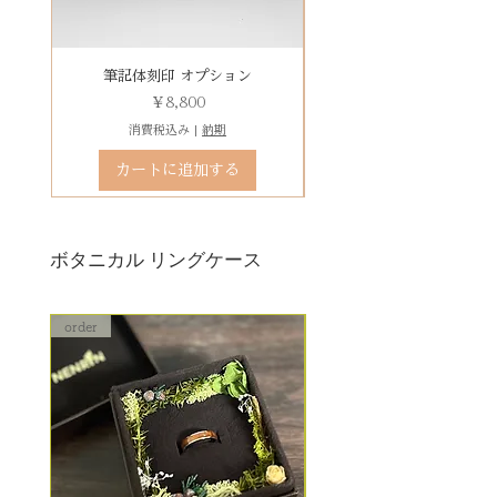
ができず再製作になる場合がござ
だき、下記のオプションページよ
います。
りお求めください。
石動き、石留め直し修理について
有料デコレーションケースを選ぶ
筆記体刻印 オプション
ゴシック体刻印 オプシ
状態確認後、別途見積もりとなり
価格
￥8,800
ます。参考例：￥5,500（税込）〜
消費税込み
|
納期
石留め直し修理は、外れた宝石が
カートに追加する
お手元にある前提でのお見積もり
となります。
ボタニカル リングケース
order
order