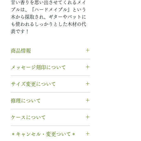
甘い香りを思い出させてくれるメイ
プルは、『ハードメイプル』という
木から採取され、ギターやバットに
も使われるしっかりとした木材の代
表です！
商品情報
素材： Pt950（プラチナ950）
メッセージ刻印について
木種： ハードメイプル
石種： 12月 タンザナイト
無料【彫刻機 刻印】
サイズ変更について
リング幅：3.0mm
フォント：ブロック体
納期： 6〜7週間
文字数：15文字以内
指輪の構造上、
サイズ直しができ
修理について
以下の組み合わせが可能です。
ません
。
石サイズ：0.1ct程度 / 直径3.0mm
A～Z 英字 大文字のみ（※小文
サイズ交換をご希望の場合、
1回の
木部、コーティング修理について
程度
字は不可です）
ケースについて
み無料で新品交換
いたします。
木部、コーティング修理をご希望
石の形 ：ラウンド
0～9 数字
2回目以降のサイズ交換は、
（その
の場合、
1回のみ無料
で承ります。
1本タイプ、2本 / ペアタイプ、有
. ドット
時点の販売価格の）50%の価格で
＊キャンセル・変更ついて＊
2回目以降は有料になります。
料の装飾ケースのいずれかを選択
当社基準のルースをご用意いたし
・ 中黒