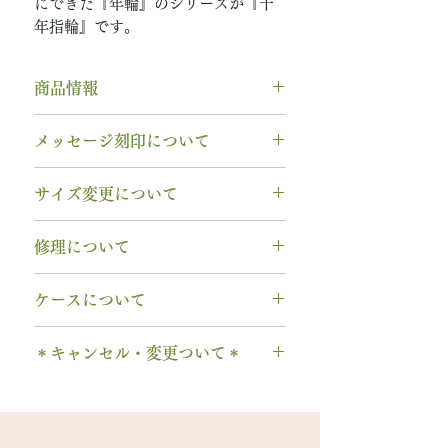
にできた『年輪』のシリーズが『千
年指輪』です。
商品情報
素材： SV925（シルバー）
メッセージ刻印について
木種： 屋久杉 ヤクスギ
幅 ： 4.0mm
無料【彫刻機 刻印】
サイズ変更について
納期： 3〜4週間
フォント：ブロック体
※お急ぎの場合は事前にご相談く
文字数：15文字以内
指輪の構造上、
サイズ直しができ
ださい
修理について
以下の組み合わせが可能です。
ません
。
A～Z 英字 大文字のみ（※小文
サイズ交換をご希望の場合、商品
シルバー素材は変色が生じますの
字は不可です）
ケースについて
お届け日より3週間以内であれば、
で、専用のクロスをプレゼントし
0～9 数字
1回に限り無料にて新品交換いたし
ています。
1本タイプ、2本 / ペアタイプ、有
. ドット
ます。
＊キャンセル・変更ついて＊
******
料の装飾ケースのいずれかを選択
・ 中黒
※0.5号単位でのサイズ違いによる
シルバーが黒くなってしまった
できます。
ご注文後のキャンセル、デザイン
& ※ ＆の前後スペースが入ります
交換は承れません。
時、酸化（サビ）ではなく「硫
有料装飾ケースには、無料の装飾
や仕様の変更はできません。
to (小文字のみ）※ toの前後スペ
化」という反応が起こっていま
なしケース代は含まれていませ
ご購入内容をお確かめの上、手続
ースが入ります