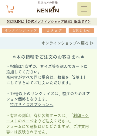
記念の木の指輪
NENRINは『公式オンラインショップ限定』販売です▷
オンラインショップ
カタログ
お問合わせ
オンラインショップへ戻る ▷
＊木の指輪をご注文のお客さまへ＊
・指輪は1点ずつ、サイズ等を選んでカートに
追加してください。
※内容がすべて同じ場合は、数量を「2以上」
にしてまとめてご注文いただけます。
​・19号以上のリングサイズは、特注のためオプ
ション価格となります。
特注サイズオプションへ
・有料の刻印、有料装飾ケースは、
「
刻印・ケ
ース」の
ページ
より
ご注文ください。
フォームにて選択はいただきますが、
ご注文内
容には反映されません。