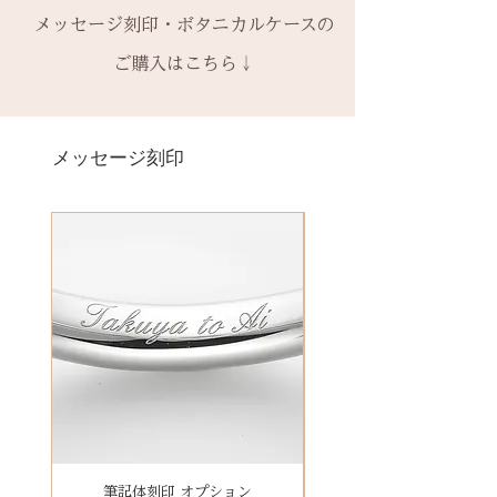
-------
す。
ん。ご希望の場合、有料装飾ケー
きをお願いいたします。​
− ハイフン
メッセージ刻印・ボタニカルケースの
2回目以降のサイズ交換は、
（その
硫化とは硫黄成分に反応して銀が
ス購入時に選択・ご購入くださ
一つ一つ、ご注文をいただいてか
スペース
時点の販売価格の）40%の価格で
黒く変色することで、空気中の硫
ご購入はこちら↓
い。
ら手作りをしている一点物になり
の新品交換
となります。
黄成分や汗、温泉の成分に反応し
ます。
＊＊＊＊＊
ます。
2本同時にご注文の場合、2本並べ
サイズ変更ができない旨や、素材
有料メッセージ刻印は、オプショ
-------
日常的に使う幅広いものにも硫黄
て1ケースにお納めします。
の性質上の取り扱いの注意点をよ
ンページからご購入ください。
メッセージ刻印
天然の木を使用しているため、初
成分が含まれていることはありま
1本ずつ、それぞれのケースでご希
くお読みいただき、ご理解のもと
有料メッセージ刻印オプションペ
回製作時の色味や木目と同じイメ
すので、完全に避けることもでき
望の場合は、1本タイプのケースを
ご注文くださいませ。
ージへ
ージにはならないことがございま
ず難しいところですが、専用クロ
ご選択ください。
発送時に主要な検品を行い、万全
す。
スで日々のお手入れができます。
※2本購入の場合、1本タイプ×2
にお送りいたします。​
絵文字、筆記体30文字、ゴシック
新規で製作をするため、通常納期
空気中にも硫黄の化合物である二
点、もしくはペアタイプ1点のいず
誤納品以外での、お客様のご都合
体30文字、日本語（ひらがな、漢
がかかります。3〜4週間
酸化硫黄（SO2）は存在するの
れかになります。
による返品・交換・返金はお受け
字など）、自筆刻印（手書きの文
予めご了承の上、ご注文くださ
で、着用しないで放置してあるほ
いたしておりませんので、予めご
字を刻めます）等、刻印の種類が
い。
うが(条件によっては)黒色化する場
装飾をした『ボタニカルケース』
了承ください。
豊富です！
合もあります。
は、
その他 有料装飾ケースを選択いた
【木部、コーティング修理につい
だき、下記のオプションページよ
て】
りお求めください。
木部の修理は、基本的に木部の張
有料デコレーションケースを選ぶ
筆記体刻印 オプション
ゴシック体刻印 オプシ