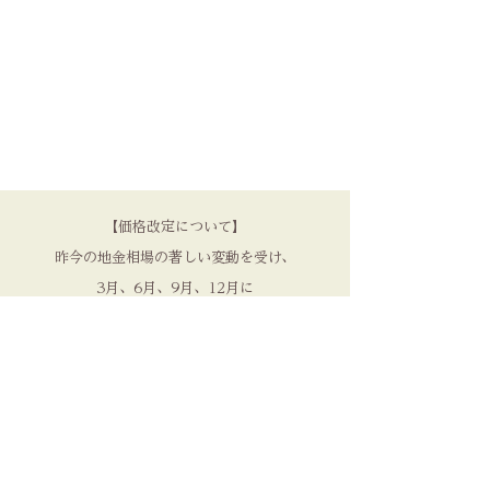
【価格改定について】
昨今の地金相場の著しい変動を受け、
3月、6月、9月、12月に
価格の見直しを実施しております。
品質を守るため、
何卒ご理解いただけますと幸いです。​
NENRIN