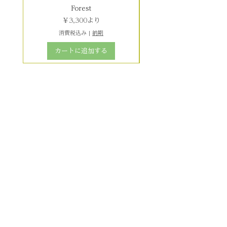
Forest
セール価格
￥3,300
より
消費税込み
|
納期
カートに追加する