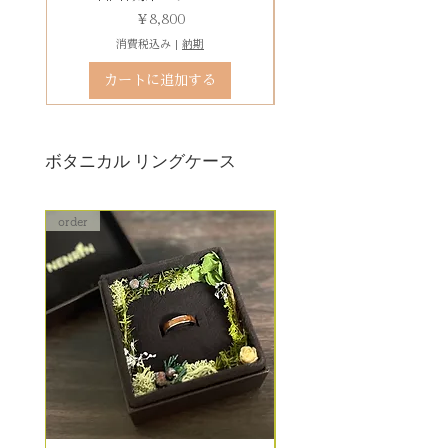
り替え対応になります。
価格
￥8,800
※天然の木を使用しているため、
消費税込み
|
納期
初回製作時の色味や木目と同じイ
カートに追加する
メージにはならないことがござい
ます。
予めご了承ください。
ボタニカル リングケース
詳しくは下記のページよりご確認
ください
order
order
アフターメンテナンス