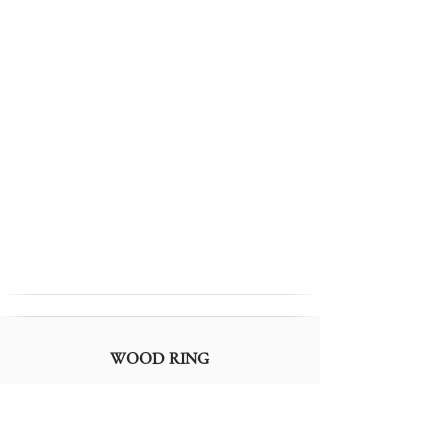
WOOD RING
世界の美木
一位・イチイ