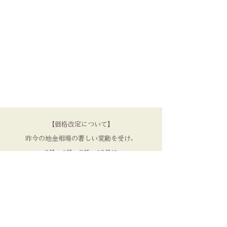
【価格改定について】
昨今の地金相場の著しい変動を受け、
3月、6月、9月、12月に
価格の見直しを実施しております。
品質を守るため、
何卒ご理解いただけますと幸いです。​
NENRIN