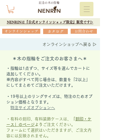
記念の木の指輪
NENRINは『公式オンラインショップ限定』販売です▷
オンラインショップ
カタログ
お問合わせ
オンラインショップへ戻る ▷
＊木の指輪をご注文のお客さまへ＊
・指輪は1点ずつ、サイズ等を選んでカートに
追加してください。
※内容がすべて同じ場合は、数量を「2以上」
にしてまとめてご注文いただけます。
​・19号以上のリングサイズは、特注のためオプ
ション価格となります。
特注サイズオプションへ
・有料の刻印、有料装飾ケースは、
「
刻印・ケ
ース」の
ページ
より
ご注文ください。
フォームにて選択はいただきますが、
ご注文内
容には反映されません。