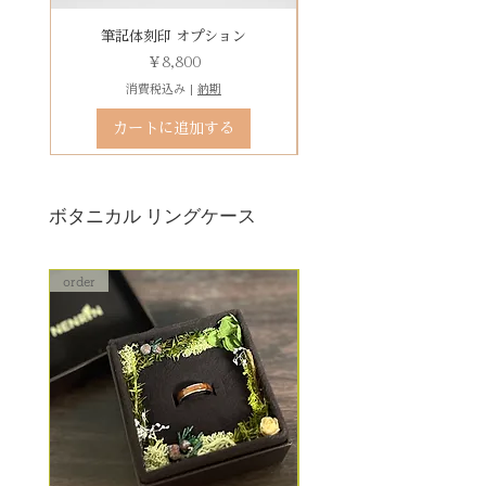
て】
りお求めください。
木部の修理は、基本的に木部の張
有料デコレーションケースを選ぶ
筆記体刻印 オプション
ゴシック体刻印 オプシ
り替え対応になります。
価格
￥8,800
※天然の木を使用しているため、
消費税込み
|
納期
初回製作時の色味や木目と同じイ
カートに追加する
メージにはならないことがござい
ます。
予めご了承ください。
ボタニカル リングケース
詳しくは下記のページよりご確認
ください
order
order
アフターメンテナンス