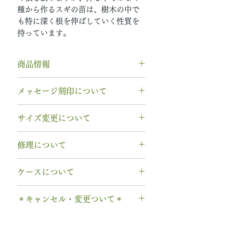
種から作るスギの苗は、樹木の中で
も特に深く根を伸ばしていく性質を
持っています。
商品情報
素材： SV925（シルバー）
メッセージ刻印について
木種： 杉 スギ
幅 ： 3.0mm
無料【彫刻機 刻印】
サイズ変更について
納期： 3〜4週間
フォント：ブロック体
※お急ぎの場合は事前にご相談く
文字数：15文字以内
指輪の構造上、
サイズ直しができ
ださい
修理について
以下の組み合わせが可能です。
ません
。
A～Z 英字 大文字のみ（※小文
サイズ交換をご希望の場合、商品
シルバー素材は変色が生じますの
字は不可です）
ケースについて
お届け日より3週間以内であれば、
で、専用のクロスをプレゼントし
0～9 数字
1回に限り無料にて新品交換いたし
ています。
1本タイプ、2本 / ペアタイプ、有
. ドット
ます。
＊キャンセル・変更ついて＊
******
料の装飾ケースのいずれかを選択
・ 中黒
※0.5号単位でのサイズ違いによる
シルバーが黒くなってしまった
できます。
ご注文後のキャンセル、デザイン
& ※ ＆の前後スペースが入ります
交換は承れません。
時、酸化（サビ）ではなく「硫