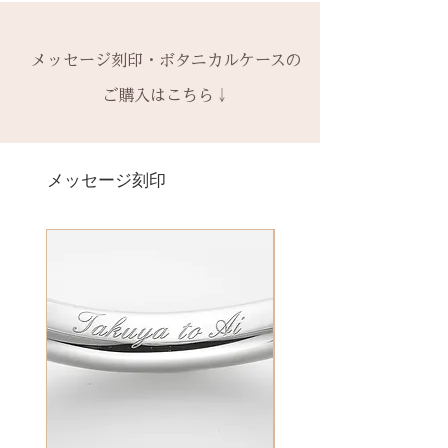
有料装飾ケースには、無料の装飾
や仕様の変更はできません。
to (小文字のみ）※ toの前後スペ
化」という反応が起こっていま
なしケース代は含まれていませ
ご購入内容をお確かめの上、手続
ースが入ります
-------
す。
ん。ご希望の場合、有料装飾ケー
きをお願いいたします。​
− ハイフン
メッセージ刻印・ボタニカルケースの
2回目以降のサイズ交換は、
（その
硫化とは硫黄成分に反応して銀が
ス購入時に選択・ご購入くださ
一つ一つ、ご注文をいただいてか
スペース
時点の販売価格の）40%の価格で
黒く変色することで、空気中の硫
ご購入はこちら↓
い。
ら手作りをしている一点物になり
の新品交換
となります。
黄成分や汗、温泉の成分に反応し
ます。
＊＊＊＊＊
ます。
2本同時にご注文の場合、2本並べ
サイズ変更ができない旨や、素材
有料メッセージ刻印は、オプショ
-------
日常的に使う幅広いものにも硫黄
て1ケースにお納めします。
の性質上の取り扱いの注意点をよ
ンページからご購入ください。
メッセージ刻印
天然の木を使用しているため、初
成分が含まれていることはありま
1本ずつ、それぞれのケースでご希
くお読みいただき、ご理解のもと
有料メッセージ刻印オプションペ
回製作時の色味や木目と同じイメ
すので、完全に避けることもでき
望の場合は、1本タイプのケースを
ご注文くださいませ。
ージへ
ージにはならないことがございま
ず難しいところですが、専用クロ
ご選択ください。
発送時に主要な検品を行い、万全
す。
スで日々のお手入れができます。
※2本購入の場合、1本タイプ×2
にお送りいたします。​
絵文字、筆記体30文字、ゴシック
新規で製作をするため、通常納期
空気中にも硫黄の化合物である二
点、もしくはペアタイプ1点のいず
誤納品以外での、お客様のご都合
体30文字、日本語（ひらがな、漢
がかかります。3〜4週間
酸化硫黄（SO2）は存在するの
れかになります。
による返品・交換・返金はお受け
字など）、自筆刻印（手書きの文
予めご了承の上、ご注文くださ
で、着用しないで放置してあるほ
いたしておりませんので、予めご
字を刻めます）等、刻印の種類が
い。
うが(条件によっては)黒色化する場
装飾をした『ボタニカルケース』
了承ください。
豊富です！
合もあります。
は、
その他 有料装飾ケースを選択いた
【木部、コーティング修理につい
だき、下記のオプションページよ